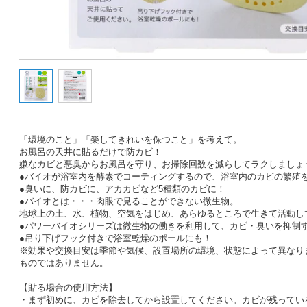
「環境のこと」「楽してきれいを保つこと」を考えて。
お風呂の天井に貼るだけで防カビ！
嫌なカビと悪臭からお風呂を守り、お掃除回数を減らしてラクしましょ
●バイオが浴室内を酵素でコーティングするので、浴室内のカビの繁殖
●臭いに、防カビに、アカカビなど5種類のカビに！
●バイオとは・・・肉眼で見ることができない微生物。
地球上の土、水、植物、空気をはじめ、あらゆるところで生きて活動し
●パワーバイオシリーズは微生物の働きを利用して、カビ・臭いを抑制
●吊り下げフック付きで浴室乾燥のポールにも！
※効果や交換目安は季節や気候、設置場所の環境、状態によって異なり
ものではありません。
【貼る場合の使用方法】
・まず初めに、カビを除去してから設置してください。カビが残ってい