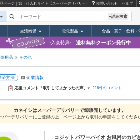
品ページ｜卸・仕入れサイト【スーパーデリバリー】
お問い合わせ・ヘルプ
キーワード
+詳細検索
生活雑貨
電化製品
食品・菓子・飲料・
COUPON
送料無料クーポン発行中
入会特典
掃除用品
その他
決済方法
企業情報
応援コメント「取引してよかったの声」
218件のコメント
カネイシは
スーパーデリバリーで
卸販売しています。
ーパーデリバリーにご登録の上、ページ上から取引の申請をしてくださ
コジット パワーバイオ お風呂のカビき