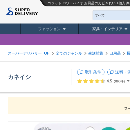
コジット パワーバイオ お風呂のカビきれい 1個入
商
すべて
ファッション
家具・インテリア
スーパーデリバリーTOP
全てのジャンル
生活雑貨
日用品
取引条件
送料・
カネイシ
4.5
（893件）
ス