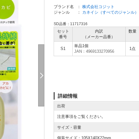
ブランド名
：
株式会社コジット
ジャンル
：
カネイシ（すべてのジャンル）
SD品番：11717316
セット
内訳
数量
番号
（メーカー
品番）
単品1個
S1
1点
JAN：4969133270956
詳細情報
出荷
注意事項をご覧ください。
サイズ・容量
個装サイズ：105X140X22mm