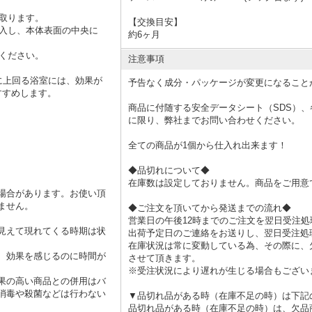
き取ります。
【交換目安】
記入し、本体表面の中央に
約6ヶ月
てください。
注意事項
幅に上回る浴室には、効果が
予告なく成分・パッケージが変更になること
すすめします。
商品に付随する安全データシート（SDS）
に限り、弊社までお問い合わせください。
全ての商品が1個から仕入れ出来ます！
◆品切れについて◆
在庫数は設定しておりません。商品をご用意
場合があります。お使い頂
ません。
◆ご注文を頂いてから発送までの流れ◆
営業日の午後12時までのご注文を翌日受注処
見えて現れてくる時期は状
出荷予定日のご連絡をお送りし、翌日受注処
在庫状況は常に変動している為、その際に、
、効果を感じるのに時間が
させて頂きます。
※受注状況により遅れが生じる場合もござい
果の高い商品との併用はバ
消毒や殺菌などは行わない
▼品切れ品がある時（在庫不足の時）は下記
品切れ品がある時（在庫不足の時）は、欠品