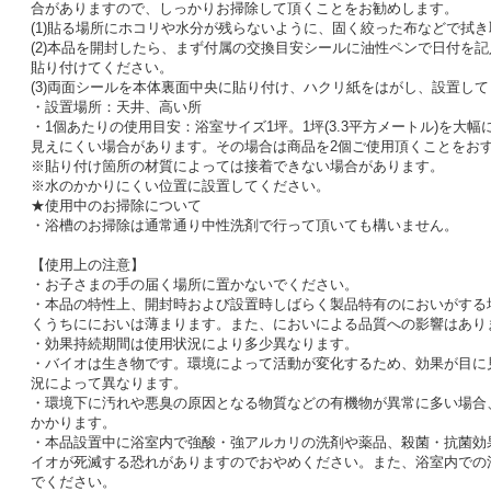
合がありますので、しっかりお掃除して頂くことをお勧めします。
(1)貼る場所にホコリや水分が残らないように、固く絞った布などで拭
(2)本品を開封したら、まず付属の交換目安シールに油性ペンで日付を
貼り付けてください。
(3)両面シールを本体裏面中央に貼り付け、ハクリ紙をはがし、設置し
・設置場所：天井、高い所
・1個あたりの使用目安：浴室サイズ1坪。1坪(3.3平方メートル)を大
見えにくい場合があります。その場合は商品を2個ご使用頂くことをお
※貼り付け箇所の材質によっては接着できない場合があります。
※水のかかりにくい位置に設置してください。
★使用中のお掃除について
・浴槽のお掃除は通常通り中性洗剤で行って頂いても構いません。
【使用上の注意】
・お子さまの手の届く場所に置かないでください。
・本品の特性上、開封時および設置時しばらく製品特有のにおいがする
くうちににおいは薄まります。また、においによる品質への影響はあり
・効果持続期間は使用状況により多少異なります。
・バイオは生き物です。環境によって活動が変化するため、効果が目に
況によって異なります。
・環境下に汚れや悪臭の原因となる物質などの有機物が異常に多い場合
かかります。
・本品設置中に浴室内で強酸・強アルカリの洗剤や薬品、殺菌・抗菌効
イオが死滅する恐れがありますのでおやめください。また、浴室内での
でください。