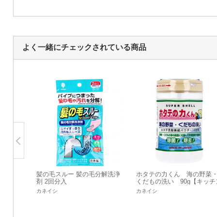
よく一緒にチェックされている商品
髪の毛スルー 髪の毛分解洗浄
ホタテの力くん 海の野菜
剤 2回分入
くだもの洗い 90g【キッチ
用洗剤】
カネイシ
カネイシ