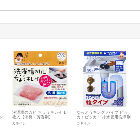
・
洗濯槽のカビ ちょうキレイ 1
なっとうキング パイプ ピッ
ン
枚入【消臭・芳香剤】
カ！ピッカ！ 排水管用洗浄剤
粒タイプ 50錠入
カネイシ
カネイシ