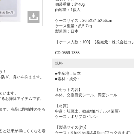
個装重量：約40g
内容量：1個入
ケースサイズ：26.5X24.5X56cm
ケース重量：約5.7kg
製造国：日本
【ケース入数：100】【発売元：株式会社コ
CD:0559-1335
規格
う！
■
生産地：日本
を防ぎ、臭いを抑えます。
■
素材・成分：
【セット内容】
ています。
本体、交換目安シール、両面シール
するお掃除アイテムです。
【材質】
ます。商品は即効性のある
中身：珪藻土、微生物(バチルス菌属)
ケース：ポリプロピレン
【製品サイズ(約)】
ると効果が得にくくなる場
ケース：8.5×8.5×厚み0.9cm(フック含まず)