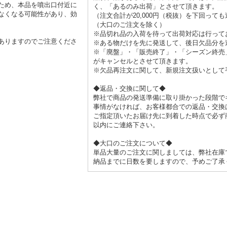
ため、本品を噴出口付近に
く、「あるのみ出荷」とさせて頂きます。
なくなる可能性があり、効
（注文合計が20,000円（税抜）を下回っ
（大口のご注文を除く）
※品切れ品の入荷を待って出荷対応は行って
ありますのでご注意くださ
※ある物だけを先に発送して、後日欠品分を
※「廃盤」・「販売終了」・「シーズン終売
がキャンセルとさせて頂きます。
※欠品再注文に関して、新規注文扱いとして
◆返品・交換に関して◆
弊社で商品の発送準備に取り掛かった段階で
事情がなければ、お客様都合での返品・交換
ご指定頂いたお届け先に到着した時点で必ず
以内にご連絡下さい。
◆大口のご注文について◆
単品大量のご注文に関しましては、弊社在庫
納品までに日数を要しますので、予めご了承