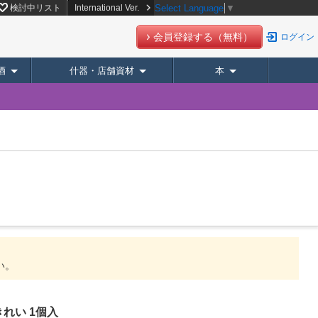
検討中リスト
International Ver.
Select Language
▼
会員登録する（無料）
ログイン
酒
什器・店舗資材
本
い。
れい 1個入