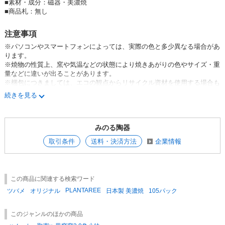
※食洗機・電子レンジ使用可能。
■
素材・成分：磁器・美濃焼
■
商品札：無し
みのる陶器 美濃焼 日本製 Made in Japan 食器 器 うつわ 暮らし 食卓 和
食器 小鉢 パックボウル テーブルウエア 生活雑貨 tableware minoyaki Jap
注意事項
anese bowl china MINORUTOUKI pottery porcelain kitchenware japanese
※パソコンやスマートフォンによっては、実際の色と多少異なる場合があ
ceramic ware breakfast うちごはん うちカフェ
ります。
※焼物の性質上、窯や気温などの状態により焼きあがりの色やサイズ・重
量などに違いが出ることがあります。
※梱包につきましては、エコの観点からリサイクル資材を使用する場合も
あります。
続きを見る
※釉薬のムラや溜まりによる凸凹や鉄粉などがみられる場合があります
が、製造過程などによって起こる現象であり、同じ商品でもまったく同じ
にはならない“やきもの”の魅力のひとつになります。お届けする商品はメ
みのる陶器
ーカー・弊社の検品に通過しており、不良品やB品、アウトレット品では
ございませんのでご安心ください。
取引条件
送料・決済方法
企業情報
この商品に関連する検索ワード
PLANTAREE
ツバメ
オリジナル
日本製 美濃焼
105パック
このジャンルのほかの商品