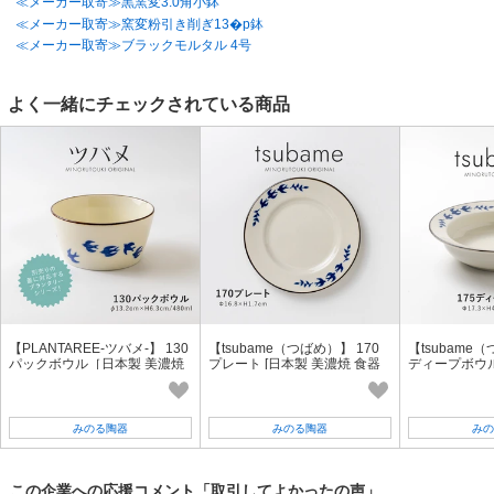
≪メーカー取寄≫黒窯変3.0角小鉢
≪メーカー取寄≫窯変粉引き削ぎ13�p鉢
≪メーカー取寄≫ブラックモルタル 4号
よく一緒にチェックされている商品
【PLANTAREE-ツバメ-】 130
【tsubame（つばめ）】 170
【tsubame（
パックボウル［日本製 美濃焼
プレート [日本製 美濃焼 食器
ディープボウル
食器 小鉢］オリジナル
皿]オリジナル
食器 深皿] オ
みのる陶器
みのる陶器
みの
この企業への応援コメント「取引してよかったの声」