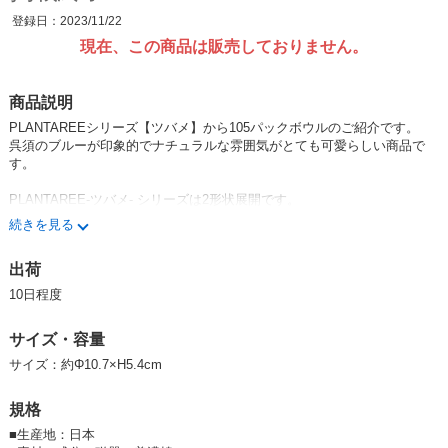
登録日：2023/11/22
現在、この商品は販売しておりません。
商品説明
PLANTAREEシリーズ【ツバメ】から105パックボウルのご紹介です。
呉須のブルーが印象的でナチュラルな雰囲気がとても可愛らしい商品で
す。
PLANTAREE-ツバメ- シリーズは2形状展開です。
続きを見る
【ノンラップ蓋】はこちら
からご購入できます。
105パックボウルには【Sサイズ】がご使用いただけます。
出荷
※密閉の蓋ではなく、レンジで安全に加熱するために蓋と身の間には隙間
10日程度
がある仕様です。ご注意ください。
サイズ・容量
★PLANTAREEシリーズ一覧はコチラ★
サイズ：約Φ10.7×H5.4cm
★新商品一覧はコチラ★
規格
★みのる陶器オリジナル商品一覧はコチラ★
■
生産地：日本