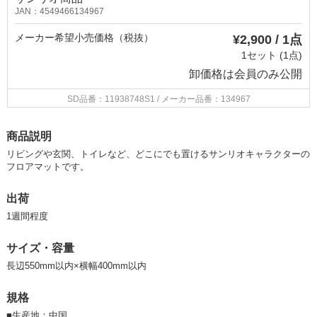
JAN：4549466134967
メーカー希望小売価格（税抜）
¥2,900 / 1点
1セット (1点)
卸価格は
会員のみ公開
SD品番：11938748S1
/ メーカー品番：134967
商品説明
リビングや玄関、トイレなど、どこにでも置けるサンリオキャラクターの
フロアマットです。
出荷
1週間程度
サイズ・容量
長辺550mm以内×横幅400mm以内
規格
■
生産地：中国