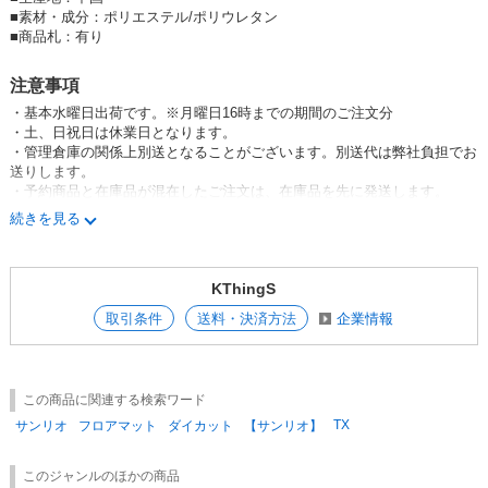
■
素材・成分：ポリエステル/ポリウレタン
■
商品札：有り
注意事項
・基本水曜日出荷です。※月曜日16時までの期間のご注文分
・土、日祝日は休業日となります。
・管理倉庫の関係上別送となることがございます。別送代は弊社負担でお
送りします。
・予約商品と在庫品が混在したご注文は、在庫品を先に発送します。
・不良品以外の発注後返品は不可となります。
続きを見る
・注文状況によっては商品が欠品となっている場合がございます。
・欠品により配送料無料適用金額未満となった場合も送料は無料にて発送
します。
KThingS
・原則ひとつのご注文番号ごとに出荷致します為、追加でのご注文はご遠
慮下さい。
取引条件
送料・決済方法
企業情報
追加がある場合は新規注文として出荷させて頂きます。
以上、予めご了承お願い致します。
この商品に関連する検索ワード
TX
サンリオ
フロアマット
ダイカット
【サンリオ】
このジャンルのほかの商品