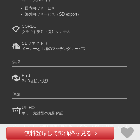
国内向けサービス
（SD export）
海外向けサービス
COREC
クラウド受注・発注システム
SDファクトリー
メーカーと工場のマッチングサービス
決済
Paid
BtoB後払い決済
保証
URIHO
ネット完結型の売掛保証
スーパーデリバリーは個人情報を暗号化して送信するSSLに対応しています。
(C) 2024 RACCOON COMMERCE, Inc. All rights reserved.
無料登録して卸価格を見る