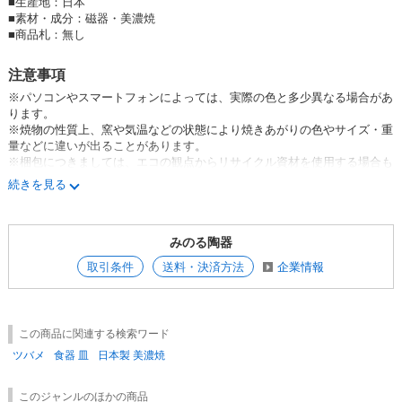
■
生産地：日本
■
素材・成分：磁器・美濃焼
■
商品札：無し
注意事項
※パソコンやスマートフォンによっては、実際の色と多少異なる場合があ
ります。
※焼物の性質上、窯や気温などの状態により焼きあがりの色やサイズ・重
量などに違いが出ることがあります。
※梱包につきましては、エコの観点からリサイクル資材を使用する場合も
あります。
続きを見る
※釉薬のムラや溜まりによる凸凹や鉄粉などがみられる場合があります
が、製造過程などによって起こる現象であり、同じ商品でもまったく同じ
にはならない“やきもの”の魅力のひとつになります。お届けする商品はメ
みのる陶器
ーカー・弊社の検品に通過しており、不良品やB品、アウトレット品では
ございませんのでご安心ください。
取引条件
送料・決済方法
企業情報
この商品に関連する検索ワード
ツバメ
食器 皿
日本製 美濃焼
このジャンルのほかの商品