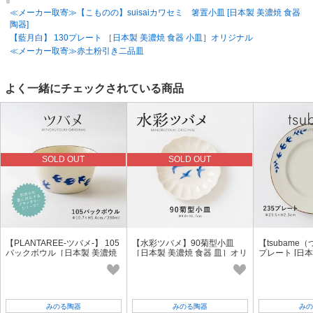
≪メーカー取寄≫【こものの】suisaiカワセミ 箸置小皿 [日本製 美濃焼 食器
陶器]
【藍月白】 130プレート ［日本製 美濃焼 食器 小皿］オリジナル
≪メーカー取寄≫赤土粉引き二品皿
よく一緒にチェックされている商品
SOLD OUT
SOLD OUT
【PLANTAREE-ツバメ-】 105
【水彩ツバメ】90菊型小皿
【tsubame（
パックボウル［日本製 美濃焼
［日本製 美濃焼 食器 皿］オリ
プレート [日本
食器 鉢 ］オリジナル
ジナル
皿]オリジナル
みのる陶器
みのる陶器
みの