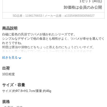
1セット (40点)
卸価格は
会員のみ公開
SD品番：11961766S3
/ メーカー品番：a13354965583056027
商品説明
白磁に藍色の呉須でツバメが描かれたシリーズです。
シンプルなデザインで他の食器とも相性がよく、ツバメが幸せを運んでく
れそうですね。
80皿は醤油や漬物などをちょっと添えるのにちょうどいいサイズ。
大きなお皿に重ねてワンプレートコーデにするのもおすすめです。
続きを見る
★ツバメシリーズはコチラ★
出荷
★新商品一覧はコチラ★
10日程度
※食洗機・電子レンジ使用可能
サイズ・容量
みのる陶器 美濃焼 日本製 Made in Japan 食器 器 うつわ 暮らし 食卓 和
食器 テーブルウエア 生活雑貨 皿 tableware minoyaki Japanese china plat
サイズ:約Φ7.8×H1.7cm/重量:約46g
e MINORUTOUKI pottery porcelain kitchenware japanese ceramic ware br
eakfast うちごはん うちカフェ
規格