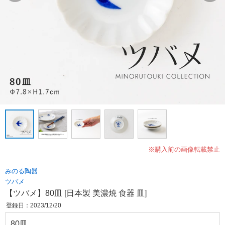
※購入前の画像転載禁止
みのる陶器
ツバメ
【ツバメ】80皿 [日本製 美濃焼 食器 皿]
登録日：2023/12/20
80皿