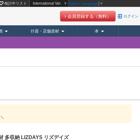
検討中リスト
International Ver.
Select Language
▼
会員登録する（無料）
ログイン
酒
什器・店舗資材
本
い。
材 多収納 LIZDAYS リズデイズ