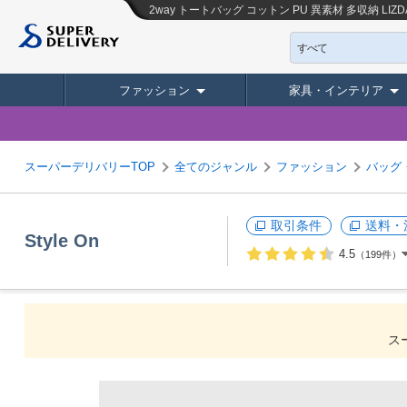
2way トートバッグ コットン PU 異素材 多収納 LIZ
すべて
ファッション
家具・インテリア
スーパーデリバリーTOP
全てのジャンル
ファッション
バッグ
取引条件
送料・
Style On
4.5
（199件）
ス