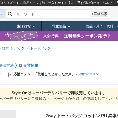
DAYS リズデイズ
商品ページ｜卸・仕入れサイト【スーパーデリバリー】
お問い合わせ・ヘルプ
キーワード
+詳細検索
生活雑貨
電化製品
食品・菓子・飲料・
COUPON
送料無料クーポン発行中
入会特典
・財布
バッグ
トートバッグ
決済方法
企業情報
応援コメント「取引してよかったの声」
39件のコメント
Style Onは
スーパーデリバリーで
卸販売しています。
ーパーデリバリーにご登録の上、ページ上から取引の申請をしてくださ
2way トートバッグ コットン PU 異素