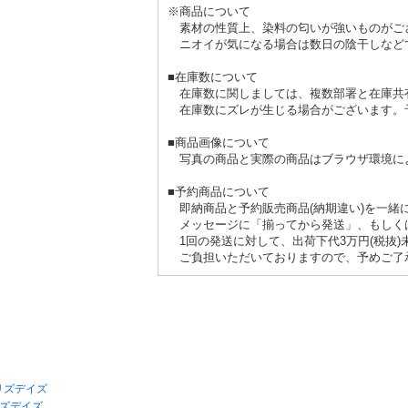
※商品について
素材の性質上、染料の匂いが強いものがご
ニオイが気になる場合は数日の陰干しなど
■在庫数について
在庫数に関しましては、複数部署と在庫共
在庫数にズレが生じる場合がございます。
■商品画像について
写真の商品と実際の商品はブラウザ環境に
■予約商品について
即納商品と予約販売商品(納期違い)を一緒
メッセージに「揃ってから発送」、もしく
1回の発送に対して、出荷下代3万円(税抜)
ご負担いただいておりますので、予めご了
 リズデイズ
リズデイズ