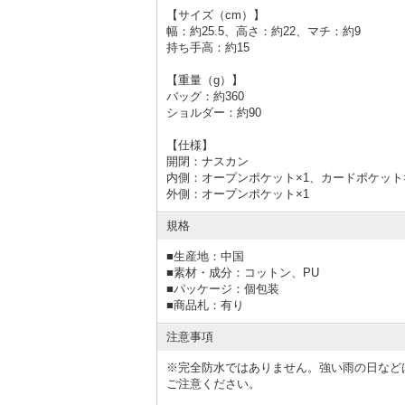
【サイズ（cm）】
幅：約25.5、高さ：約22、マチ：約9
持ち手高：約15
【重量（g）】
バッグ：約360
ショルダー：約90
【仕様】
開閉：ナスカン
内側：オープンポケット×1、カードポケット
外側：オープンポケット×1
規格
■
生産地：中国
■
素材・成分：コットン、PU
■
パッケージ：個包装
■
商品札：有り
注意事項
※完全防水ではありません。強い雨の日など
ご注意ください。