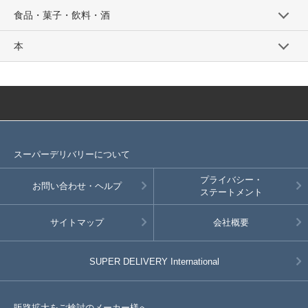
SD品番：12181784S28
/ メーカー品番：934-30
食品・菓子・飲料・酒
12-5刺し子チャコール150cm
本
参考上代
オープンプライス
卸価格は
会員のみ公開
SD品番：12181784S29
/ メーカー品番：934-30
12-5刺し子チャコール160cm
スーパーデリバリーについて
参考上代
オープンプライス
卸価格は
会員のみ公開
プライバシー・
お問い合わせ・ヘルプ
ステートメント
SD品番：12181784S30
/ メーカー品番：934-30
サイトマップ
会社概要
12-6刺し子ブラック110cm
参考上代
オープンプライス
SUPER DELIVERY
International
SOLD OUT
SD品番：12181784S31
/ メーカー品番：934-30
販路拡大をご検討のメーカー様へ