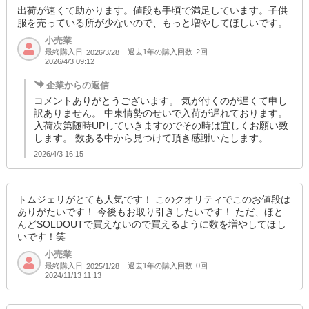
出荷が速くて助かります。値段も手頃で満足しています。子供
SD品番：12181784S22
/ メーカー品番：934-30
服を売っている所が少ないので、もっと増やしてほしいです。
小売業
12-4刺し子ネイビー150cm
最終購入日
過去1年の購入回数
2回
2026/3/28
2026/4/3 09:12
参考上代
オープンプライス
企業からの返信
卸価格は
会員のみ公開
コメントありがとうございます。 気が付くのが遅くて申し
訳ありません。 中東情勢のせいで入荷が遅れております。
SD品番：12181784S23
/ メーカー品番：934-30
入荷次第随時UPしていきますのでその時は宜しくお願い致
します。 数ある中から見つけて頂き感謝いたします。
12-4刺し子ネイビー160cm
2026/4/3 16:15
参考上代
オープンプライス
卸価格は
会員のみ公開
トムジェリがとても人気です！ このクオリティでこのお値段は
ありがたいです！ 今後もお取り引きしたいです！ ただ、ほと
SD品番：12181784S24
/ メーカー品番：934-30
んどSOLDOUTで買えないので買えるように数を増やしてほし
いです！笑
12-5刺し子チャコール110cm
小売業
最終購入日
過去1年の購入回数
0回
2025/1/28
参考上代
オープンプライス
2024/11/13 11:13
卸価格は
会員のみ公開