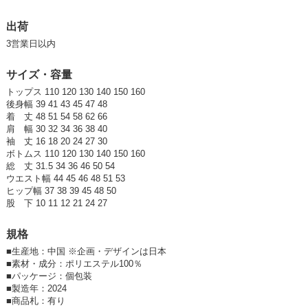
参考上代
オープンプライス
卸価格は
会員のみ公開
出荷
3営業日以内
SD品番：12181784S13
/ メーカー品番：934-30
サイズ・容量
12-3かすれブラック120cm
トップス 110 120 130 140 150 160
参考上代
オープンプライス
後身幅 39 41 43 45 47 48
着 丈 48 51 54 58 62 66
卸価格は
会員のみ公開
肩 幅 30 32 34 36 38 40
袖 丈 16 18 20 24 27 30
SD品番：12181784S14
/ メーカー品番：934-30
ボトムス 110 120 130 140 150 160
総 丈 31.5 34 36 46 50 54
12-3かすれブラック130cm
ウエスト幅 44 45 46 48 51 53
ヒップ幅 37 38 39 45 48 50
参考上代
オープンプライス
股 下 10 11 12 21 24 27
卸価格は
会員のみ公開
規格
SD品番：12181784S15
/ メーカー品番：934-30
■
生産地：中国 ※企画・デザインは日本
■
素材・成分：ポリエステル100％
12-3かすれブラック140cm
■
パッケージ：個包装
■
製造年：2024
■
商品札：有り
参考上代
オープンプライス