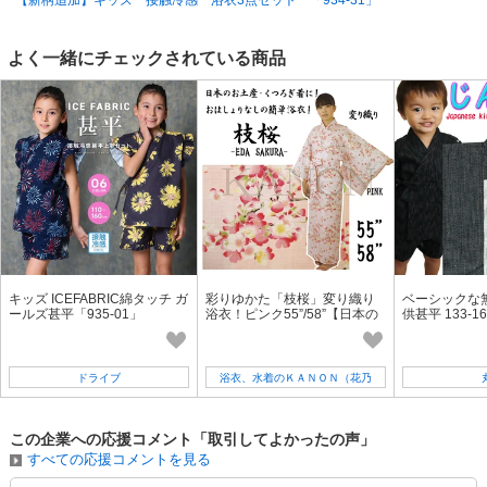
【新柄追加】キッズ 接触冷感 浴衣3点セット 「934-31」
卸価格は
会員のみ公開
SD品番：12181784S19
/ メーカー品番：934-30
よく一緒にチェックされている商品
12-4刺し子ネイビー120cm
参考上代
オープンプライス
SOLD OUT
SD品番：12181784S20
/ メーカー品番：934-30
12-4刺し子ネイビー130cm
参考上代
オープンプライス
キッズ ICEFABRIC綿タッチ ガ
彩りゆかた「枝桜」変り織り
ベーシックな
ールズ甚平「935-01」
浴衣！ピンク55”/58”【日本の
供甚平 133-16
卸価格は
会員のみ公開
お土産/外人向け/旅館浴衣/イベ
ント】
SD品番：12181784S21
/ メーカー品番：934-30
ドライブ
浴衣、水着のＫＡＮＯＮ（花乃
音）
12-4刺し子ネイビー140cm
この企業への応援コメント「取引してよかったの声」
参考上代
オープンプライス
すべての応援コメントを見る
卸価格は
会員のみ公開