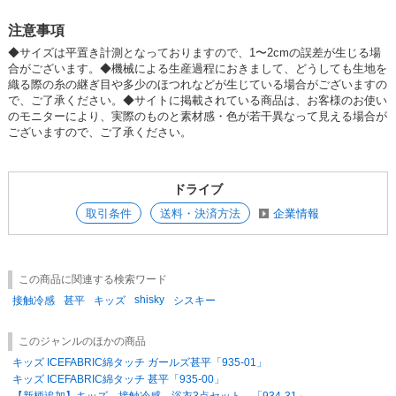
SOLD OUT
注意事項
SD品番：12181784S16
/ メーカー品番：934-30
◆サイズは平置き計測となっておりますので、1〜2cmの誤差が生じる場
合がございます。◆機械による生産過程におきまして、どうしても生地を
織る際の糸の継ぎ目や多少のほつれなどが生じている場合がございますの
12-3かすれブラック150cm
で、ご了承ください。◆サイトに掲載されている商品は、お客様のお使い
のモニターにより、実際のものと素材感・色が若干異なって見える場合が
参考上代
オープンプライス
ございますので、ご了承ください。
SOLD OUT
SD品番：12181784S17
/ メーカー品番：934-30
ドライブ
12-3かすれブラック160cm
取引条件
送料・決済方法
企業情報
参考上代
オープンプライス
SOLD OUT
この商品に関連する検索ワード
shisky
接触冷感
甚平
キッズ
シスキー
SD品番：12181784S18
/ メーカー品番：934-30
12-4刺し子ネイビー110cm
このジャンルのほかの商品
キッズ ICEFABRIC綿タッチ ガールズ甚平「935-01」
参考上代
オープンプライス
キッズ ICEFABRIC綿タッチ 甚平「935-00」