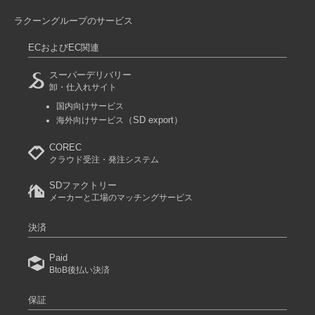
12-6刺し子ブラック150cm
ラクーングループのサービス
参考上代
オープンプライス
ECおよびEC関連
卸価格は
会員のみ公開
スーパーデリバリー
SD品番：12181784S35
/ メーカー品番：934-30
卸・仕入れサイト
国内向けサービス
12-6刺し子ブラック160cm
（SD export）
海外向けサービス
参考上代
オープンプライス
COREC
クラウド受注・発注システム
卸価格は
会員のみ公開
SDファクトリー
SD品番：12181784S36
/ メーカー品番：934-30
メーカーと工場のマッチングサービス
12-7麻の葉ネイビー110cm
決済
参考上代
オープンプライス
Paid
卸価格は
会員のみ公開
BtoB後払い決済
SD品番：12181784S37
/ メーカー品番：934-30
保証