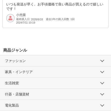
SD品番：12181784S25
/ メーカー品番：934-30
いつも発送が早く、お手頃価格で良い商品が買えるので嬉しい
です！
12-5刺し子チャコール120cm
小売業
最終購入日
過去1年の購入回数
1回
2026/6/18
2024/7/11 10:19
参考上代
オープンプライス
卸価格は
会員のみ公開
SD品番：12181784S26
/ メーカー品番：934-30
商品ジャンル
12-5刺し子チャコール130cm
参考上代
オープンプライス
ファッション
SOLD OUT
家具・インテリア
SD品番：12181784S27
/ メーカー品番：934-30
生活雑貨
12-5刺し子チャコール140cm
什器・店舗資材
参考上代
オープンプライス
卸価格は
会員のみ公開
電化製品