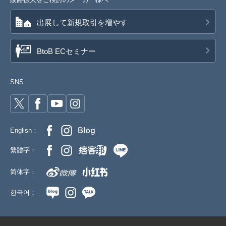
12-6刺し子ブラック120cm
出展して新規取引を増やす
参考上代
オープンプライス
卸価格は
会員のみ公開
BtoB ECセミナー
SD品番：12181784S32
/ メーカー品番：934-30
SNS
12-6刺し子ブラック130cm
参考上代
オープンプライス
卸価格は
会員のみ公開
English：
SD品番：12181784S33
/ メーカー品番：934-30
繁體字：
12-6刺し子ブラック140cm
简体字：
参考上代
オープンプライス
한국어：
卸価格は
会員のみ公開
SD品番：12181784S34
/ メーカー品番：934-30