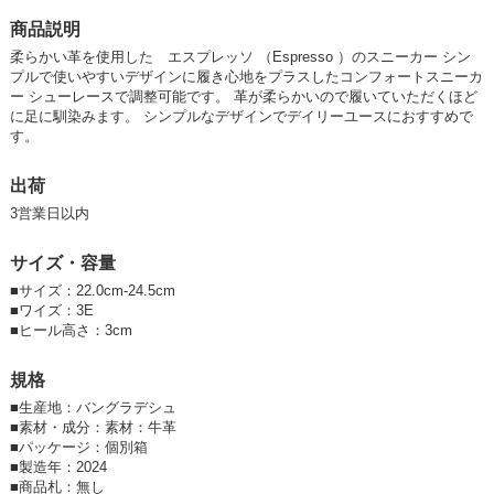
卸価格は
会員のみ公開
商品説明
柔らかい革を使用した エスプレッソ （Espresso ）のスニーカー シン
SD品番：12201182S13
/ メーカー品番：12-5418
プルで使いやすいデザインに履き心地をプラスしたコンフォートスニーカ
ー シューレースで調整可能です。 革が柔らかいので履いていただくほど
アイスグレー-24cm
に足に馴染みます。 シンプルなデザインでデイリーユースにおすすめで
す。
参考上代
オープンプライス
卸価格は
会員のみ公開
出荷
3営業日以内
SD品番：12201182S14
/ メーカー品番：12-5418
サイズ・容量
アイスグレー-24.5cm
■サイズ：22.0cm-24.5cm
■ワイズ：3E
参考上代
オープンプライス
■ヒール高さ：3cm
卸価格は
会員のみ公開
規格
SD品番：12201182S15
/ メーカー品番：12-5418
■
生産地：バングラデシュ
■
素材・成分：素材：牛革
■
パッケージ：個別箱
■
製造年：2024
■
商品札：無し