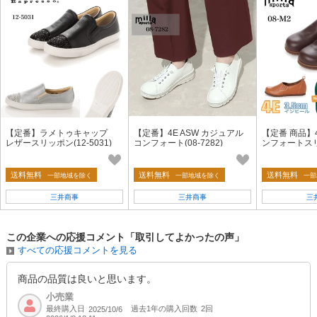
【定番】ラメトゥキャップ
【定番】4E ASW カジュアル
【定番 商品】
レザースリッポン(12-5031)
コンフォート(08-7282)
ンフォートスリッ
送料無料
送料無料
送料無料
一部地域を除く
一部地域を除く
一部
三井商事
三井商事
三
この企業への応援コメント「取引してよかったの声」
すべての応援コメントを見る
商品の品質は良いと思います。
小売業
最終購入日
過去1年の購入回数
2回
2025/10/6