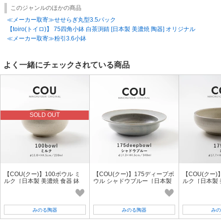
このジャンルのほかの商品
≪メーカー取寄≫せせらぎ丸型3.5パック
【toiro(トイロ)】 75四角小鉢 白茶渕錆 [日本製 美濃焼 陶器] オリジナル
≪メーカー取寄≫粉引3.6小鉢
よく一緒にチェックされている商品
SOLD OUT
【COU(クー)】100ボウル ミ
【COU(クー)】175ディープボ
【COU(クー)
ルク［日本製 美濃焼 食器 鉢
ウル シャドウブルー［日本製
ルク［日本製 
］オリジナル
美濃焼 食器 鉢 ］オリジナル
］オリジナル
みのる陶器
みのる陶器
みの