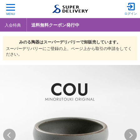
ログイン
MENU
送料無料クーポン発行中
入会特典
みのる陶器は
スーパーデリバリーで
卸販売しています。
スーパーデリバリーにご登録の上、ページ上から取引の申請をしてく
ださい。