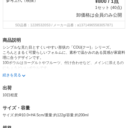
参考上代（税抜）
¥800 / 1点
1セット (40点)
卸価格は
会員のみ公開
SD品番：12285320S3
/ メーカー品番：a13714965583057871
商品説明
シンプルな見た目とすくいやすい形状の「COU(クー)」シリーズ。
ころんとまるく可愛らしいフォルムに、素朴で温かみのある質感が家庭料
理に合うデザインです。
100ボウルはヨーグルトやフルーツ、付け合わせなど、メインに添えるの
にちょうどいいボウルです。
一品料理の盛り付けやデザートにも使いやすいです。
続きを見る
同色で組み合わせて統一感のあるコーディネートや、色違いで組み合わせ
て雰囲気を変えてのスタイリングもできます。
出荷
※食洗機・電子レンジ使用可能。
10日程度
★COU(クー)シリーズ一覧はコチラ★
サイズ・容量
★みのる陶器オリジナル商品一覧はコチラ★
サイズ:約Φ10.0×H4.5cm/重量:約122g/容量:約200ml
みのる陶器 美濃焼 日本製 Made in Japan 食器 器 うつわ 暮らし 食卓 和
規格