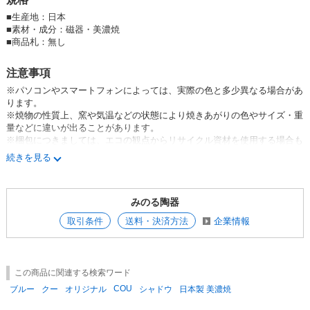
食器 ボウル テーブルウエア 生活雑貨 tableware minoyaki Japanese china
MINORUTOUKI pottery porcelain kitchenware japanese ceramic ware bre
■
生産地：日本
akfast bowl うちごはん うちカフェ
■
素材・成分：磁器・美濃焼
■
商品札：無し
注意事項
※パソコンやスマートフォンによっては、実際の色と多少異なる場合があ
ります。
※焼物の性質上、窯や気温などの状態により焼きあがりの色やサイズ・重
量などに違いが出ることがあります。
※梱包につきましては、エコの観点からリサイクル資材を使用する場合も
あります。
続きを見る
※釉薬のムラや溜まりによる凸凹や鉄粉などがみられる場合があります
が、製造過程などによって起こる現象であり、同じ商品でもまったく同じ
にはならない“やきもの”の魅力のひとつになります。お届けする商品はメ
みのる陶器
ーカー・弊社の検品に通過しており、不良品やB品、アウトレット品では
ございませんのでご安心ください。
取引条件
送料・決済方法
企業情報
この商品に関連する検索ワード
COU
ブルー
クー
オリジナル
シャドウ
日本製 美濃焼