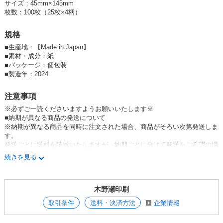
サイズ：45mm×145mm
＊＊＊＊＊＊＊＊＊＊＊＊＊＊＊＊＊＊＊
枚数：100枚（25枚×4柄）
メモ メモ帳 動物 動物グッズ ペット
＊＊＊＊＊＊＊＊＊＊＊＊＊＊＊＊＊＊＊
規格
■
生産地：【Made in Japan】
■
素材・成分：紙
■
パッケージ：個包装
■
製造年：2024
注意事項
※必ずご一読くださいますようお願いいたします※
■納期が異なる商品の発送について
※納期が異なる商品を同時に注文された場合、商品がそろい次第発送しま
す。
発送ごとに送料を請求いたしますが、納期ごとに分けて発送をご希望の場
合は事前にご連絡ください。
続きを見る
■サイト内の文章や画像等はお買い上げのバイヤー様のみご使用いただけ
木野瀬印刷
ます
■お買い上げ前の無断転載及び複製・無断使用画像等の行為はご遠慮くだ
取引条件
送料・決済方法
企業情報
さい
■商品写真は、可能な限り実物に近い色に調整しておりますが、モニター