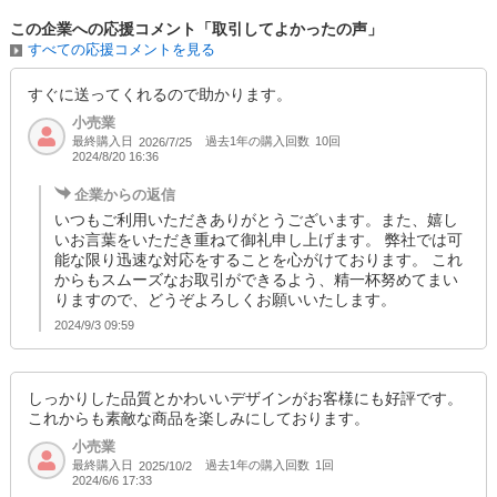
この企業への応援コメント「取引してよかったの声」
すべての応援コメントを見る
すぐに送ってくれるので助かります。
小売業
最終購入日
過去1年の購入回数
10回
2026/7/25
2024/8/20 16:36
企業からの返信
いつもご利用いただきありがとうございます。また、嬉し
いお言葉をいただき重ねて御礼申し上げます。 弊社では可
能な限り迅速な対応をすることを心がけております。 これ
からもスムーズなお取引ができるよう、精一杯努めてまい
りますので、どうぞよろしくお願いいたします。
2024/9/3 09:59
しっかりした品質とかわいいデザインがお客様にも好評です。
これからも素敵な商品を楽しみにしております。
小売業
最終購入日
過去1年の購入回数
1回
2025/10/2
2024/6/6 17:33