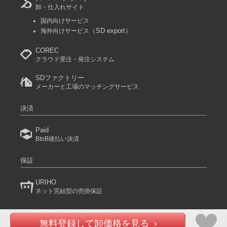
卸・仕入れサイト
国内向けサービス
（SD export）
海外向けサービス
COREC
クラウド受注・発注システム
SDファクトリー
メーカーと工場のマッチングサービス
決済
Paid
BtoB後払い決済
保証
URIHO
ネット完結型の売掛保証
スーパーデリバリーは個人情報を暗号化して送信するSSLに対応しています。
(C) 2024 RACCOON COMMERCE, Inc. All rights reserved.
無料登録して卸価格を見る