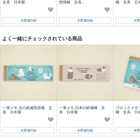
文具 日本製
危惧種 文具...
種 文具 日
木野瀬印刷
木野瀬印刷
木野
よく一緒にチェックされている商品
一筆メモ 北の絶滅危惧種 文
一筆メモ 日本の絶滅種 文
ブロックメモ
具 日本製
具 日本製
種 文具 日
木野瀬印刷
木野瀬印刷
木野