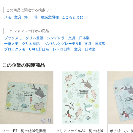
の設定等によって多少誤差が生じる事がございますことご了承下さいませ
■在庫に関して
この商品に関連する検索ワード
■在庫管理には細心の注意を払っておりますが、他の販売先と在庫を共有
している為、ご注文いただいたタイミングによっては売り違いが生じる場
メモ
文具
海
一筆
絶滅危惧種
こころとどむ
合がございます。状況によって完売してしまう場合もございますのでご了
承ください。また、在庫数量以上のご注文も用意出来る場合がありますの
このジャンルのほかの商品
で、お気軽にお問合せ下さい
ブックメモ グリム童話 シンデレラ 文具 日本製
一筆メモ グリム童話 ヘンゼルとグレーテルII 文具 日本製
ブロックメモ CAFE野ばら レトロ日和 文具 日本製
この企業の関連商品
ノートB7 海の絶滅危惧種
クリアファイルA4 海の絶滅
ポチ袋 小 