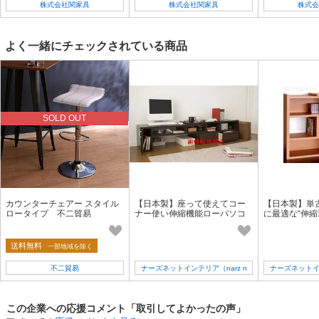
株式会社関家具
株式会社関家具
株式会
よく一緒にチェックされている商品
SOLD OUT
カウンターチェアー スタイル
【日本製】座って使えてコー
【日本製】単
ロータイプ 不二貿易
ナー使い伸縮機能ローパソコ
に最適な“伸縮
ンデスク
ーナー使いも
クロータイプ
送料無料
一部地域を除く
不二貿易
ナーズネットインテリア（narz n
ナーズネットイン
et interia)
et i
この企業への応援コメント「取引してよかったの声」