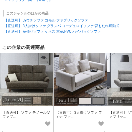
金額については商品説明に記載しております。記載がないものについては
お問い合わせください。
このジャンルのほかの商品
※1件の配送で、商品ごとに組立設置の有無をそれぞれご指示いただくこ
【直送可】 カウチソファ コモル ファブリックソファ
とはできません。組立設置付きでご指示いただいた配送は、含まれる商品
【直送可】 3人掛けソファ グランパ コーデュロイソファ 背もたれ可動式
全てに対して作業費用が発生いたします。
【直送可】 革張りソファ ケネス 本革/PVC ハイバックソファ
■商品不良時の対応について■
万が一商品に不良・破損が生じていた場合は、商品到着後7日以内にご連
この企業の関連商品
絡ください。
ご連絡時、不具合箇所の画像添付をお願いします。
交換させていただく場合は、同時引取交換にて対応いたします。
代品のお届けまでに、不良のあった商品は元の梱包箱に戻しておいていた
だくようお願いいたします。
商品の確認が済むまでは梱包材をお手元に残しておいてください。
■返品について
お客様都合による返品は、基本的には対応できかねます。
※イメージと違った・実物とモニター上の色味が違う・搬入出来ない等
【直送可】 ソファ テノールIV
【直送可】 3人掛けソファ フ
【直送可】 ソ
ファブ...
ィナ ファ...
ァブリッ...