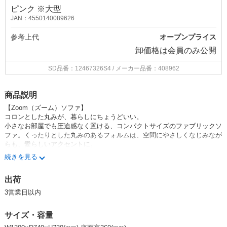
ピンク ※大型
JAN：4550140089626
参考上代
オープンプライス
卸価格は
会員のみ公開
SD品番：12467326S4
/ メーカー品番：408962
商品説明
【Zoom（ズーム）ソファ】
コロンとした丸みが、暮らしにちょうどいい。
小さなお部屋でも圧迫感なく置ける、コンパクトサイズのファブリックソ
ファ。くったりとした丸みのあるフォルムは、空間にやさしくなじみなが
らも、愛らしいアクセントに。
続きを見る
ロータイプだから、お部屋が広く見えるのも嬉しいポイント。アイボリ
ー、ピンク、ブルー、ライトグレーの4色展開で、お好みに合わせてお選
出荷
びいただけます。
3営業日以内
暮らしに寄り添う、ちょうどいい居場所。
サイズ・容量
【素材・仕様】
張地：ファブリック