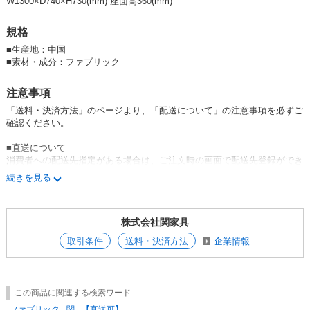
W1300×D740×H730(mm) 座面高360(mm)
構造材：Sバネ、ウェービングベルト、ウレタンフォーム
サイズ：幅1300×奥行740×高さ730mm（座面高360mm）
規格
カラー：ピンク、ブルー、アイボリー、ライトグレー
■
生産地：中国
組立設置費用：2,000円(別途送料として1点あたり)
■
素材・成分：ファブリック
注意事項
「送料・決済方法」のページより、「配送について」の注意事項を必ずご
確認ください。
■直送について
消費者への配送先指定がある場合は、ご注文時の画面で配送先登録ができ
ます。
続きを見る
複数の配送先登録機能の箇所に配送先を追加登録してご注文ください。
※直送は配送先住所毎にご注文お願いします。
小売店メッセージの欄に『直送』の旨、必ず記載をお願いします。
株式会社関家具
※配送先追加登録はこちら(ログイン後)
取引条件
送料・決済方法
企業情報
■組立設置について
大型配送の商品については、組立設置付きでの配送も承っております。
小売店メッセージの欄に『組立設置希望』の旨、必ず記載をお願いしま
す。
この商品に関連する検索ワード
組立設置付きでの配送の場合は、ご注文商品1点ごとに作業費用が別途発
生いたします。
ファブリック
関
【直送可】