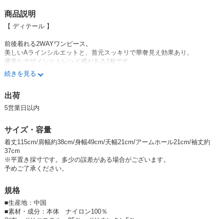
商品説明
【 ディテール 】
前後着れる2WAYワンピース。
美しいAラインシルエットと、首元スッキリで華奢見え効果あり。
優美なデザインとトレンド感がある1枚です。
続きを見る
モデル身長：166cm
出荷
ファッション通販 大人ファッション 30代ファッション 40代ファッション
50代ファッション 30代コーデ 40代コーデ 50代コーデ
5営業日以内
30代夏コーデ 40代夏コーデ 50代夏コーデ お仕事コーデ 大人コーデ 大人
カジ 低身長 おすすめコーデ 大人カジュアル アラカン おちびコーデ 低身
サイズ・容量
長コーデ アラフィフコーデ アラフィフファッション アラフォーファッシ
ョン アラフィフファッション
着丈115cm/肩幅約38cm/身幅49cm/天幅21cm/アームホール21cm/袖丈約
37cm
レディース ユニセックス ビック ビッグシルエット ゆったり 大きいサイ
※平置き採寸です。多少の誤差がある場合がございます。
ズ 大人 おしゃれ 10代 20代 30代 40代 50代 60代 お洒落 かっこいい ア
予めご了承ください。
ウター ロング 軽い ビッグシルエット ゆったり大きいサイズ 春 夏 30代
春夏コーデ 40代春夏コーデ 50代春夏コーデ
規格
2024SS ゆったりサイズ 2024春夏新作 2024人気 Economico東京
■
生産地：中国
■
素材・成分：本体 ナイロン100％