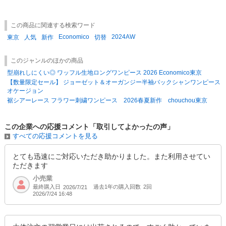
※ご購入金額、送料ともに税別です。
※実際の送料は、上記送料をもとに、出荷時に決まります。
この商品に関連する検索ワード
※・納期が異なる商品を一緒にご注文いただいた場合は
Economico
2024AW
出荷金額ごと(予約販売/3営業日以内)に送料が発生いたします。
東京
人気
新作
切替
このジャンルのほかの商品
型崩れしにくい◎ ワッフル生地ロングワンピース 2026 Economico東京
【数量限定セール】 ジョーゼット＆オーガンジー半袖バックシャンワンピース
オケージョン
裾シアーレース フラワー刺繍ワンピース 2026春夏新作 chouchou東京
この企業への応援コメント「取引してよかったの声」
すべての応援コメントを見る
とても迅速にご対応いただき助かりました。また利用させてい
ただきます
小売業
最終購入日
過去1年の購入回数
2回
2026/7/21
2026/7/24 16:48