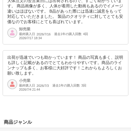
大体注文の翌営業日には出荷されるので、すごく助かっていま
す。 商品画像が多く、人体が着用した動画もあるのでイメージ
違いはほぼないです。 B品があった際には迅速に誠意をもって
対応していただきました。 製品のクオリティに対してとても安
価なのでお客様にとても喜ばれています。
卸売業
最終購入日
過去1年の購入回数
4回
2026/7/16
2026/7/17 18:34
出荷が迅速でいつも助かっています！ 商品の写真も多く、説明
も詳しく記載があるのでとてもわかりやすいです。商品のライ
ンナップも多く、お客様に大好評です！これからもよろしくお
願い致します。
小売業
最終購入日
過去1年の購入回数
3回
2026/7/3
2026/7/4 21:44
商品ジャンル