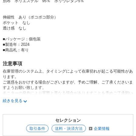
別布 ポリエステル 95％ ポリウレタン5％
伸縮性 あり（ポコポコ部分）
ポケット なし
透け感 なし
■
パッケージ：個包装
■
製造年：2024
■
商品札：有り
注意事項
在庫管理のシステム上、タイミングによって在庫切れが起こる可能性があ
ります。
ご迷惑をおかけする場合がございますが、予めご理解、ご了承くださいま
すようお願い致します。
モニターの発色により実際と異なる場合がありますことを予めご了承願い
ます。
続きを見る
その他、分からない事がございましたら
お気軽にお問合わせください。
セレクション
【送料について】
取引条件
送料・決済方法
企業情報
ご購入金額（税抜）20,000円（以上）〜送料無料になります。