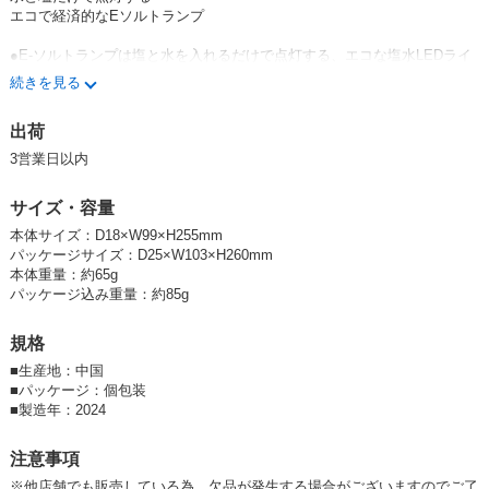
エコで経済的なEソルトランプ
●E-ソルトランプは塩と水を入れるだけで点灯する、エコな塩水LEDライ
トです。
続きを見る
●連続使用で約140時間、断続使用で約200時間使用できます。
●海水や尿など、塩分を含んだ水分でも使用可能！
出荷
●水と塩を入れた状態で最長70日間使用できます。
●長期保管(最長5年)することもできます。
3営業日以内
●軽量でかさばらないので、防災バッグに入れておくと安心です。
サイズ・容量
出力：100MA
電力：3W
本体サイズ：D18×W99×H255mm
明るさ：50ルーメン
パッケージサイズ：D25×W103×H260mm
付属品：吊り下げ用紐x1、塩10g×2袋（1袋は予備となります）
本体重量：約65g
パッケージ込み重量：約85g
規格
■
生産地：中国
■
パッケージ：個包装
■
製造年：2024
注意事項
※他店舗でも販売している為、欠品が発生する場合がございますのでご了