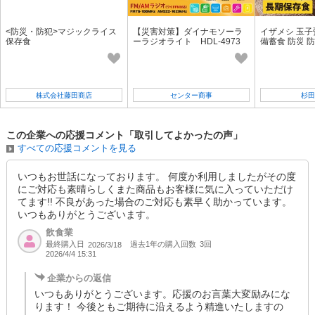
<防災・防犯>マジックライス
【災害対策】ダイナモソーラ
イザメシ 玉子
保存食
ーラジオライト HDL-4973
備蓄食 防災 
ズ お粥 たまご
株式会社藤田商店
センター商事
杉田
この企業への応援コメント「取引してよかったの声」
すべての応援コメントを見る
いつもお世話になっております。 何度か利用しましたがその度
にご対応も素晴らしくまた商品もお客様に気に入っていただけ
てます!! 不良があった場合のご対応も素早く助かっています。
いつもありがとうございます。
飲食業
最終購入日
過去1年の購入回数
3回
2026/3/18
2026/4/4 15:31
企業からの返信
いつもありがとうございます。応援のお言葉大変励みにな
ります！ 今後ともご期待に沿えるよう精進いたしますの