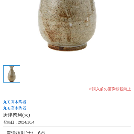
※購入前の画像転載禁止
丸モ高木陶器
丸モ高木陶器
唐津徳利(大)
登録日：2024/10/4
唐津徳利(大) 6点