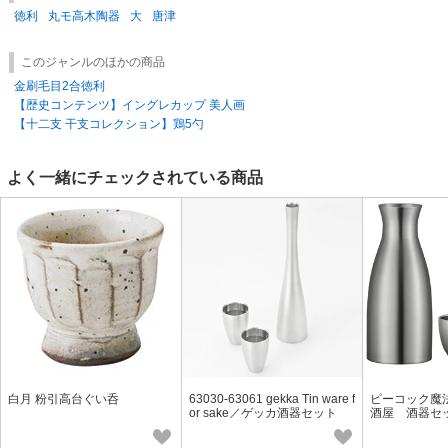
徳利
丸モ高木陶器
大
唐津
このジャンルのほかの商品
金刷毛目2合徳利
【歴史コンテンツ】イングレカップ 美人画
【十二支 干支コレクション】鶏5勺
よく一緒にチェックされている商品
白月 粉引高台ぐい呑
63030-63061 gekka Tin ware f
ピーコック魔
or sake／ゲッカ酒器セット
酒屋 酒器セッ
XA