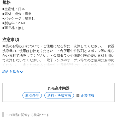
い込むほどに手になじみ、飽きのこない定番の一品として長くご愛用いた
規格
だけます
■
生産地：日本
■
素材・成分：磁器
■
パッケージ：箱無し
■
製造年：2024
■
商品札：無し
注意事項
商品のお取扱いについて・ご使用になる前に、洗浄してください。・食器
洗浄機のご使用はお控えください。・台所用中性洗剤とスポンジ等の柔ら
かい素材で洗浄してください。・金属タワシや研磨剤等の硬い素材を用い
て洗浄しないでください。・電子レンジやオーブン等でのご使用はおやめ
ください。・水またはぬるま湯の中に長時間浸けないでください。・発色
に関しては、個体差が生じることがあります。・手作業の為、転写の位置
続きを見る
や形状が異なることがあります。Amazonでの販売においては代理店契約
等を結んでいるため、出品をお断りしております。
丸モ高木陶器
取引条件
送料・決済方法
企業情報
この商品に関連する検索ワード