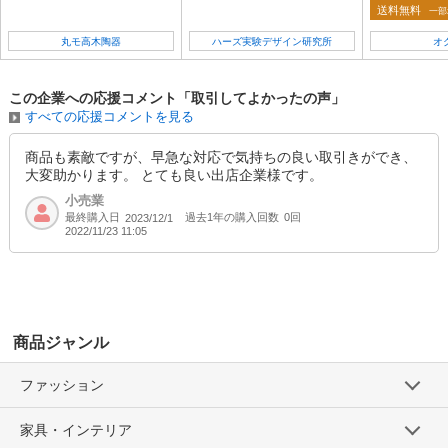
送料無料
一部
丸モ高木陶器
ハーズ実験デザイン研究所
オ
この企業への応援コメント「取引してよかったの声」
すべての応援コメントを見る
商品も素敵ですが、早急な対応で気持ちの良い取引きができ、
大変助かります。 とても良い出店企業様です。
小売業
最終購入日
過去1年の購入回数
0回
2023/12/1
2022/11/23 11:05
商品ジャンル
ファッション
家具・インテリア