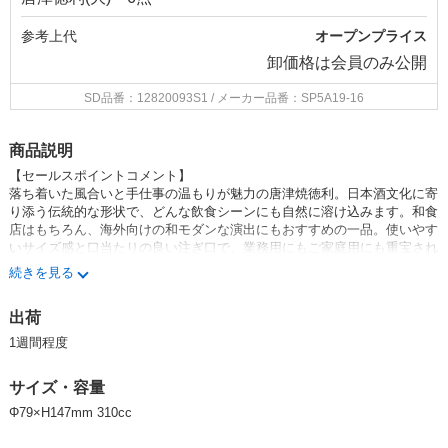
参考上代
オープンプライス
卸価格は
会員のみ公開
SD品番：12820093S1
/ メーカー品番：SP5A19-16
商品説明
【セールスポイントコメント】
落ち着いた風合いと手仕事の温もりが魅力の唐津焼徳利。日本酒文化に寄
り添う伝統的な形状で、どんな飲食シーンにも自然に溶け込みます。和食
店はもちろん、海外向けの和モダンな演出にもおすすめの一品。使いやす
いサイズ感と口当たりの良い注ぎ口で、業務用にもご家庭用にも重宝され
る徳利です。
続きを見る
【商品のデザインの詳細】
この徳利は、日本六古窯のひとつである唐津焼の技法を活かし、自然な釉
出荷
薬の流れと土味を感じられる風合いが特長です。温かみのある灰釉ベース
1週間程度
に、窯変によって生まれる不規則な斑模様が一つひとつ異なる表情を見
せ、手に取るたびに趣を感じさせます。丸みを帯びたフォルムは持ちやす
く、注ぎ口は細く作られているためお酒をきれいに注げる実用性も兼ね備
サイズ・容量
えています。温燗・冷酒ともに対応可能で、季節を問わずお使いいただけ
Φ79×H147mm 310cc
ます。また、シンプルながら味わい深い見た目は、お猪口や酒器とのコー
ディネートもしやすく、飲食店での提供用やギフトとしても最適です。使