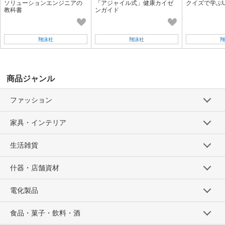
ソリューションエンジニアの
「アジャイル式」健康カイゼ
クイズで学ぶU
教科書
ンガイド
翔泳社
翔泳社
翔
商品ジャンル
ファッション
家具・インテリア
生活雑貨
什器・店舗資材
電化製品
食品・菓子・飲料・酒