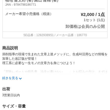
福地 健太郎 (著) 園山 隆輔 (著)
JAN：9784798186771
メーカー希望小売価格（税抜）
¥2,000 / 1点
1セット (1点)
卸価格は
会員のみ公開
SD品番：12829389S1
/ メーカー品番：186770
商品説明
添削指導の現場で生まれた文章上達メソッドに、生成AI活用などの情報を
加筆した改訂版が登場！
理工系に必要な一生モノの文章力を身につけよう！
「実験レポートや報告書、論文が書けない……」とお悩みの方は、まずは
「なぜよい文章を書かねばならないのか」を考えてみましょう。よい文章
続きを見る
を書くには、自分の考えをよく整理することが必要になります。
出荷
この増補改訂版では、好評既刊「図解でわかる！理工系のためのよい文章
の書き方」よりも「まずは書きはじめる」ためのハードルを下げ、生成AI
3営業日以内
を利用する際のポイントや注意点を大幅に加筆しています。
サイズ・容量
どんな情報をどのように配置すべきか、吟味・推敲を重ねていくうちに、