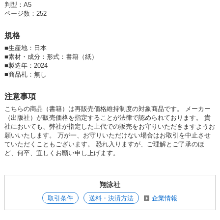
書くべき内容・構成・結論が明確になります。結果、書いたレポートや論
判型：A5
文も評価されるようになります。
ページ数：252
随所に「演習」を入れているので、学んだ内容をその場で試して確認でき
規格
ます。本書を読み終えた後は、「結局、なにを言いたいのかわからない」
と指導教官や先輩、上司から指摘されることはなくなるでしょう。
■
生産地：日本
■
素材・成分：形式：書籍（紙）
【本書の対象読者】
■
製造年：2024
・理工系の大学生、大学院生
■
商品札：無し
・若手のエンジニア
・上記の方達を指導する立場の方
注意事項
こちらの商品（書籍）は再販売価格維持制度の対象商品です。 メーカー
【指導者の皆様へ】
（出版社）が販売価格を指定することが法律で認められております。 貴
本書の各トピックの冒頭に掲載している図解画像は、翔泳社のサイトから
社においても、弊社が指定した上代での販売をお守りいただきますようお
ダウンロードできます。指導の際には、画像をメールやチャットソフトで
願いいたします。 万が一、お守りいただけない場合はお取引を中止させ
共有したり、自作教材にお使いいただけるようになっています。
ていただくこともございます。 恐れ入りますが、ご理解とご了承のほ
※使用方法についての内容をよくご確認の上、ご利用ください。
ど、何卒、宜しくお願い申し上げます。
翔泳社
取引条件
送料・決済方法
企業情報