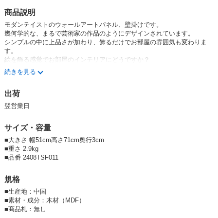
商品説明
モダンテイストのウォールアートパネル、壁掛けです。
幾何学的な、まるで芸術家の作品のようにデザインされています。
シンプルの中に上品さが加わり、飾るだけでお部屋の雰囲気も変わりま
す。
絵を飾る感覚でお部屋のインテリアにどうですか？
重さも軽く、ピンで簡単に取り付け可能です♪
続きを見る
和・洋・モダン、どんなお部屋にもあわせやすいく、新築や引っ越し祝い
のプレゼントにも最適！
出荷
＊釘、ピン等は付属しておりません。お近くのホームセンターなどでお買
い求め下さい。
翌営業日
★新商品
★鏡 壁飾り 壁掛
サイズ・容量
人気商品！再入荷致しました！
■大きさ 幅51cm高さ71cm奥行3cm
byXIsxHVqLY
■重さ 2.9kg
■品番 2408TSF011
規格
■
生産地：中国
■
素材・成分：木材（MDF）
■
商品札：無し