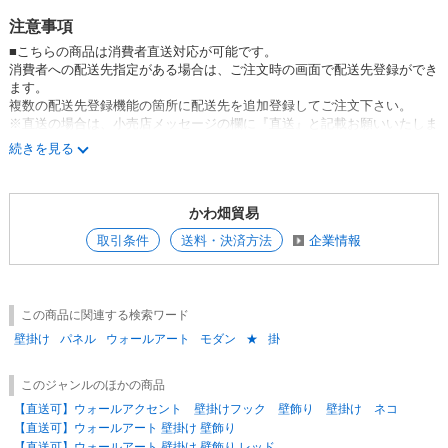
注意事項
■こちらの商品は消費者直送対応が可能です。
消費者への配送先指定がある場合は、ご注文時の画面で配送先登録ができ
ます。
複数の配送先登録機能の箇所に配送先を追加登録してご注文下さい。
※直送の場合は、小売店メッセージの欄に『直送』と記載お願いいたしま
す
続きを見る
※配送先追加登録はこちら(ログイン後)
かわ畑貿易
取引条件
送料・決済方法
企業情報
この商品に関連する検索ワード
壁掛け
パネル
ウォールアート
モダン
★
掛
このジャンルのほかの商品
【直送可】ウォールアクセント 壁掛けフック 壁飾り 壁掛け ネコ
【直送可】ウォールアート 壁掛け 壁飾り
【直送可】ウォールアート 壁掛け 壁飾り レッド