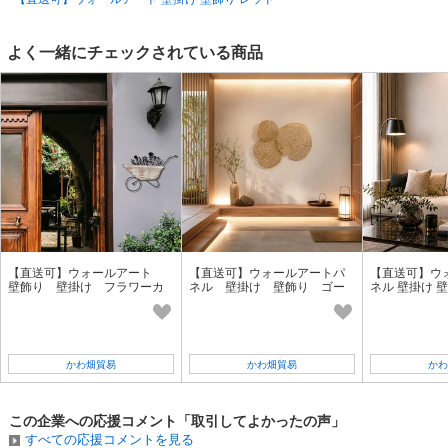
よく一緒にチェックされている商品
【直送可】ウォールアート
【直送可】ウォールアートパ
【直送可】ウ
壁飾り 壁掛け フラワーカ
ネル 壁掛け 壁飾り ゴー
ネル 壁掛け 
ート ガーデニング
ルド
かわ畑貿易
かわ畑貿易
かわ
この企業への応援コメント「取引してよかったの声」
すべての応援コメントを見る