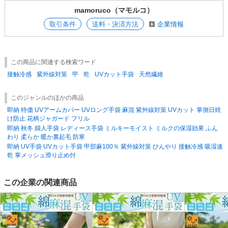
・画像と商品について
mamoruco（マモルコ）
商品画像は実際の商品を撮影し、自然色に近づけるようしておりますが画
像を見る環境など
取引条件
送料・決済方法
企業情報
により、若干異なって見える場合もございます。
・在庫状況に関して
当商品は弊社別事業部でも販売しており、ご注文時期によっては掲載在庫
この商品に関連する検索ワード
数が販売終了
している場合もございます。予めご了承くださいますようお願い申し上げ
接触冷感
紫外線対策
甲
乾
UVカット手袋
天然繊維
ます。
このジャンルのほかの商品
・弊社営業日に関して
即納 特価 UVアームカバー UVロング手袋 麻混 紫外線対策 UVカット 掌側日焼
弊社ですが、土日、祝祭日およびGW、夏季、年末年始など休業日をいた
け防止 花柄ジャガード フリル
だいております。
即納 秋冬 婦人手袋 レディース手袋 ミルキーモイスト ミルクの保湿効果 ふん
詳しくは営業日カレンダーをご確認くださいますようお願い申し上げま
わり 柔らか 暖か裏起毛 防寒
す。
即納 UV手袋 UVカット手袋 甲部麻100％ 紫外線対策 ひんやり 接触冷感 吸湿速
乾 掌メッシュ滑り止め付
この企業の関連商品