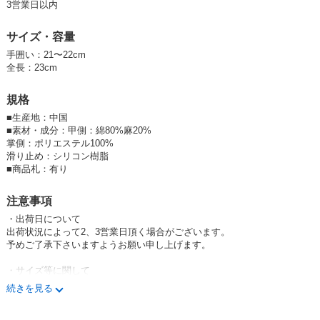
3営業日以内
※掌側がメッシュ使用なので、スマホ操作も可能です。
サイズ・容量
追記）
手囲い：21〜22cm
※当社の商品が様々なシーンにフィットすることをわかっていただくため
全長：23cm
に、一部の商品画像は実写を元に
AI
生成されています。
規格
■
生産地：中国
■
素材・成分：甲側：綿80%麻20%
掌側：ポリエステル100%
滑り止め：シリコン樹脂
■
商品札：有り
注意事項
・出荷日について
出荷状況によって2、3営業日頂く場合がございます。
予めご了承下さいますようお願い申し上げます。
・サイズ等に関して
商品によって若干の差異がある場合もございます。
続きを見る
予めご了承くださいますようお願い申し上げます。