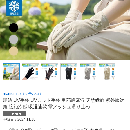
mamoruco（マモルコ）
即納 UV手袋 UVカット手袋 甲部綿麻混 天然繊維 紫外線対
策 接触冷感 吸湿速乾 掌メッシュ滑り止め
登録日：2024/11/15