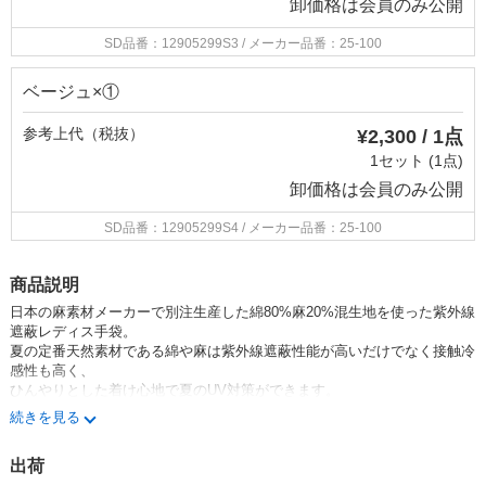
卸価格は
会員のみ公開
SD品番：12905299S3
/ メーカー品番：25-100
ベージュ×①
参考上代（税抜）
¥2,300 / 1点
1セット (1点)
卸価格は
会員のみ公開
SD品番：12905299S4
/ メーカー品番：25-100
商品説明
日本の麻素材メーカーで別注生産した
綿80%麻20%混生地を使った紫外線
遮蔽レディス手袋。
夏の定番天然素材である綿や麻は紫外線遮蔽性能が高いだけでなく
接触冷
感性も高く、
ひんやりとした着け心地で夏のUV対策ができます。
また掌側のメッシュ地にはシリコン樹脂の滑り止め加工を施しておりま
続きを見る
す。
この手袋は軽く柔らかな生地のため、細身のシルエットで仕立てておりま
出荷
す。