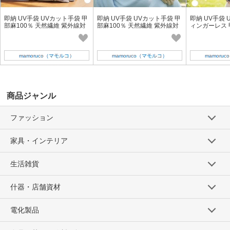
即納 UV手袋 UVカット手袋 甲
即納 UV手袋 UVカット手袋 甲
即納 UV手袋 
部麻100％ 天然繊維 紫外線対
部麻100％ 天然繊維 紫外線対
ィンガーレス 
策 接触冷感 吸湿速乾 掌メッシ
策 接触冷感 吸湿速乾 掌メッシ
外線対策 接触
ュ滑り止め付
ュ滑り止め付
シュ滑り止め
mamoruco（マモルコ）
mamoruco（マモルコ）
mamoru
商品ジャンル
ファッション
家具・インテリア
生活雑貨
什器・店舗資材
電化製品