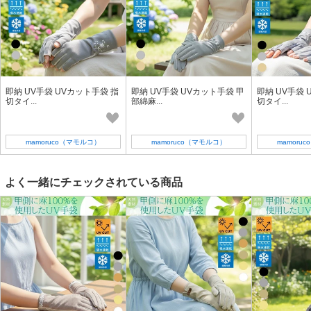
即納 UV手袋 UVカット手袋 指
即納 UV手袋 UVカット手袋 甲
即納 UV手袋 
切タイ...
部綿麻...
切タイ...
mamoruco（マモルコ）
mamoruco（マモルコ）
mamoru
よく一緒にチェックされている商品