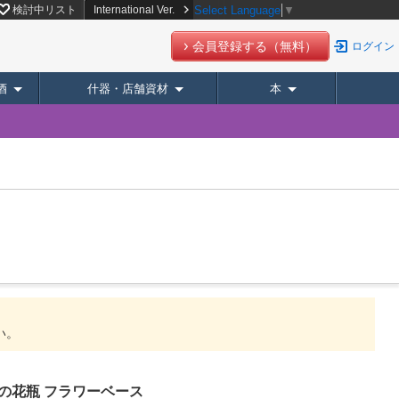
検討中リスト
International Ver.
Select Language
▼
会員登録する（無料）
ログイン
酒
什器・店舗資材
本
い。
の花瓶 フラワーベース