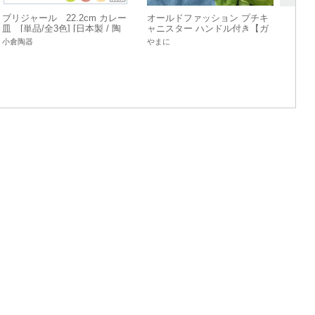
ブリジャール 22.2cm カレー
オールドファッション プチキ
皿 [単品/全3色] [日本製 / 陶
ャニスター ハンドル付き【ガ
器 / 美濃焼 / 食器]
ラス】[中国製/洋食器]
小倉陶器
やまに