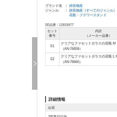
ブランド名
：
綿長物産
ジャンル
：
綿長物産（すべてのジャンル）
花瓶・フラワースタンド
SD品番：12933977
セット
内訳
番号
（メーカー
品番）
クリアなファセットガラスの花瓶 M H
S1
（AN-76659）
クリアなファセットガラスの花瓶 L H2
S2
（AN-76660）
詳細情報
出荷
3営業日以内