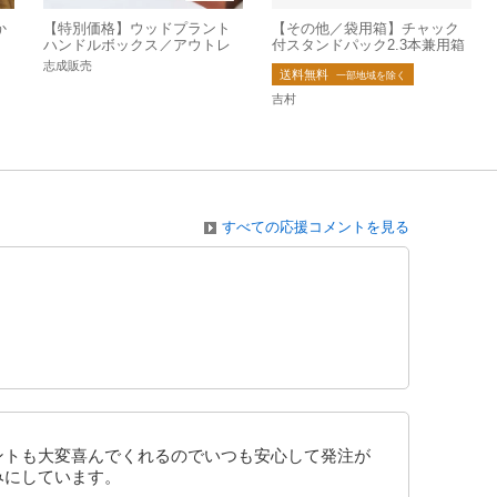
か
【特別価格】ウッドプラント
【その他／袋用箱】チャック
ハンドルボックス／アウトレ
付スタンドパック2.3本兼用箱
ット 志成販売公式
（紺）
志成販売
送料無料
一部地域を除く
吉村
すべての応援コメントを見る
ントも大変喜んでくれるのでいつも安心して発注が
みにしています。