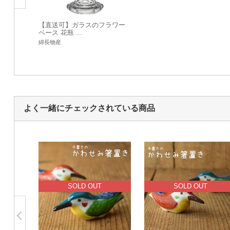
【直送可】ガラスのフラワー
ベース 花瓶 ...
綿長物産
よく一緒にチェックされている商品
SOLD OUT
SOLD OUT