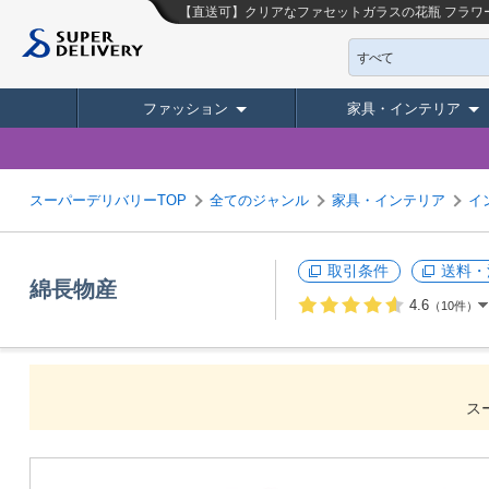
【直送可】クリアなファセットガラスの花瓶 フラワ
すべて
ファッション
家具・インテリア
スーパーデリバリーTOP
全てのジャンル
家具・インテリア
イ
取引条件
送料・
綿長物産
4.6
（10件）
ス