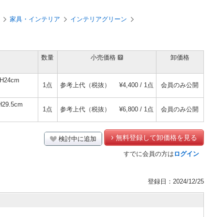
家具・インテリア
インテリアグリーン
数量
小売価格
卸価格
24cm
1点
参考上代（税抜）
¥4,400 / 1点
会員のみ公開
9.5cm
1点
参考上代（税抜）
¥6,800 / 1点
会員のみ公開
無料登録して卸価格を見る
検討中に追加
すでに会員の方は
ログイン
登録日：2024/12/25