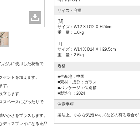
サイズ・容量
[M]
サイズ：W12 X D12 X H24cm
重 量：1.6kg
[L]
サイズ：W14 X D14 X H29.5cm
重 量：2.6kg
んだんに使用した花瓶で
規格
■
生産地：中国
クセントを加えます。
■
素材・成分：ガラス
ます。
■
パッケージ：個別箱
■
製造年：2024
役立ちます。
ススペースにぴったりで
注意事項
製法上、小さな気泡やキズなどの有る場合が
華やかさをプラスします。
なディスプレイになる逸品