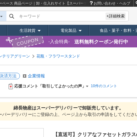
ーベース
商品ページ｜卸・仕入れサイト【スーパーデリバリー】
お問い合わせ・ヘルプ
キーワード
+詳細検索
生活雑貨
電化製品
食品・菓子・飲料・
COUPON
送料無料クーポン発行中
入会特典
ンテリアグリーン
花瓶・フラワースタンド
決済方法
企業情報
応援コメント「取引してよかったの声」
10件のコメント
綿長物産は
スーパーデリバリーで
卸販売しています。
ーパーデリバリーにご登録の上、ページ上から取引の申請をしてくださ
【直送可】クリアなファセットガラス