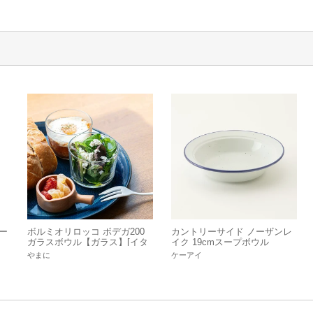
レー
ボルミオリロッコ ボデガ200
カントリーサイド ノーザンレ
ガラスボウル【ガラス】[イタ
イク 19cmスープボウル
リア製/洋食器]
やまに
ケーアイ