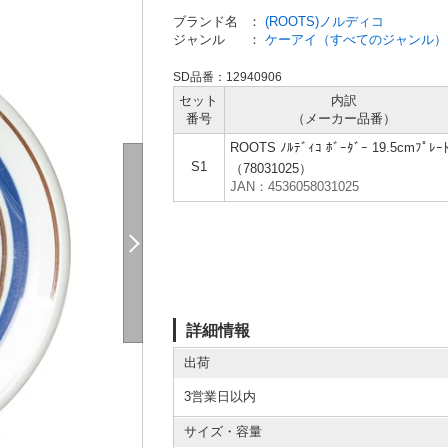
ブランド名
：
(ROOTS)ノルディコ
ジャンル
：
ケーアイ（すべてのジャンル）
SD品番：12940906
セット
内訳
番号
（メーカー
品番）
ROOTS ﾉﾙﾃﾞｨｺ ﾎﾞｰﾀﾞｰ 19.5cmﾌﾟﾚｰ
S1
（78031025）
JAN：4536058031025
詳細情報
出荷
3営業日以内
サイズ・容量