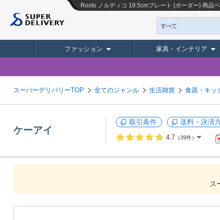
Roots ノルディコ 19.5cmプレート (ボーダー)
商品ペ
すべて
ファッション
家具・インテリア
スーパーデリバリーTOP
全てのジャンル
生活雑貨
食器・キッ
取引条件
送料・決済
ケーアイ
4.7
（39件）
ス