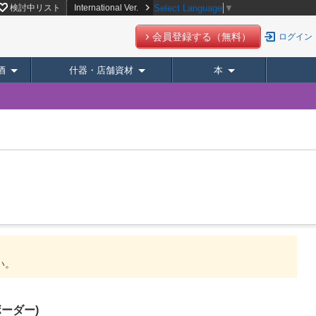
検討中リスト
International Ver.
Select Language
▼
会員登録する（無料）
ログイン
酒
什器・店舗資材
本
い。
ボーダー)