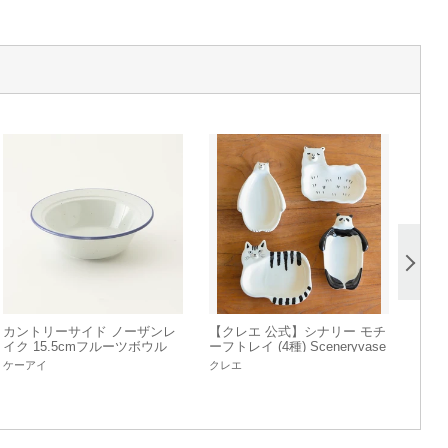
カントリーサイド ノーザンレ
【クレエ 公式】シナリー モチ
イク 15.5cmフルーツボウル
ーフトレイ (4種) Sceneryvase
/ シナリーベース
ケーアイ
クレエ