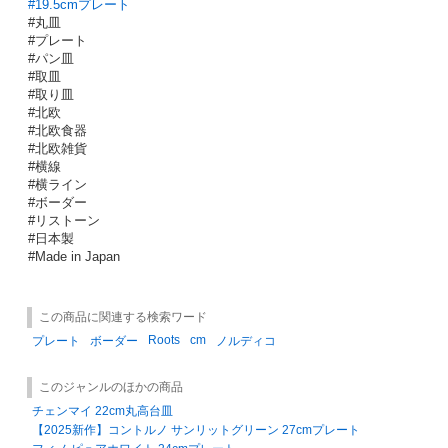
#19.5cmプレート
#丸皿
#プレート
#パン皿
#取皿
#取り皿
#北欧
#北欧食器
#北欧雑貨
#横線
#横ライン
#ボーダー
#リストーン
#日本製
#Made in Japan
この商品に関連する検索ワード
Roots
cm
プレート
ボーダー
ノルディコ
このジャンルのほかの商品
チェンマイ 22cm丸高台皿
【2025新作】コントルノ サンリットグリーン 27cmプレート