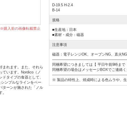
D-19.5 H-2.4
B-14
規格
※購入前の画像転載禁止
■
生産地：日本
■
素材・成分：磁器
注意事項
磁器：電子レンジOK、オーブンNG、直火NG
------------------------------------------------------------------
同梱希望につきましては【 平日午前9時まで
好まれます。また、それら
同梱希望の場合はメッセージBOXでご連絡く
ます。Nordico（ノ
------------------------------------------------------------------
ンドタイプの食器として、
※ 製品の特性上、焼成時による色ムラや、
たシンプルなラインをベー
パターンが施された「ノル
す。