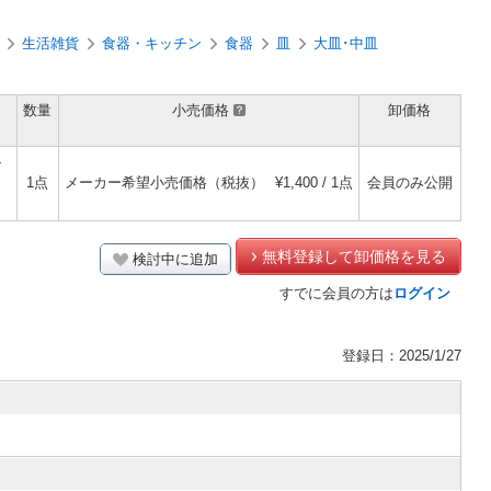
生活雑貨
食器・キッチン
食器
皿
大皿･中皿
数量
小売価格
卸価格
ﾄ
1点
メーカー希望小売価格（税抜）
¥1,400 / 1点
会員のみ公開
無料登録して卸価格を見る
検討中に追加
すでに会員の方は
ログイン
登録日：2025/1/27