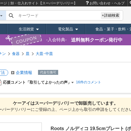
ージ｜卸・仕入れサイト【スーパーデリバリー】
お問い合わせ・ヘルプ
キーワード
+詳細検索
生活雑貨
電化製品
食品・菓子・飲料・
COUPON
送料無料クーポン発行中
入会特典
チン
食器
皿
大皿･中皿
方法
企業情報
代金引換可
応援コメント「取引してよかったの声」
16件のコメント
ケーアイは
スーパーデリバリーで
卸販売しています。
ーパーデリバリーにご登録の上、ページ上から取引の申請をしてくださ
Roots ノルディコ 19.5cmプレート (