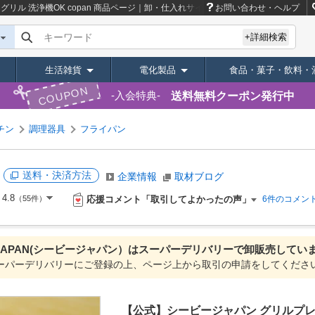
ル 洗浄機OK copan
商品ページ｜卸・仕入れサイト【スーパーデリバリー】
お問い合わせ・ヘルプ
キーワード
+詳細検索
生活雑貨
電化製品
食品・菓子・飲料・
COUPON
送料無料クーポン発行中
入会特典
チン
調理器具
フライパン
送料・決済方法
企業情報
取材ブログ
4.8
応援コメント「取引してよかったの声」
（55件）
6件のコメン
 JAPAN(シービージャパン）は
スーパーデリバリーで
卸販売してい
ーパーデリバリーにご登録の上、ページ上から取引の申請をしてくださ
【公式】シービージャパン グリルプレート