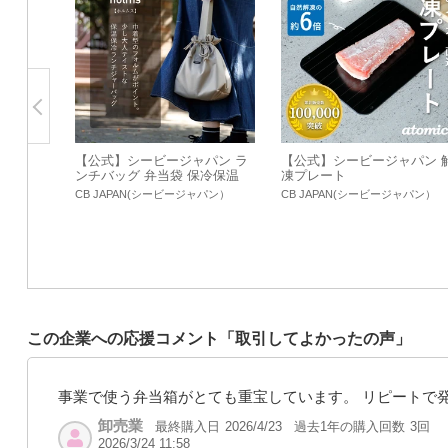
【公式】シービージャパン ラ
【公式】シービージャパン 
ンチバッグ 弁当袋 保冷保温
凍プレート
巾着型 ランチジャーバック ho
CB JAPAN(シービージャパン）
CB JAPAN(シービージャパン）
lms
この企業への応援コメント「取引してよかったの声」
事業で使う弁当箱がとても重宝しています。 リピートで
卸売業
最終購入日
過去1年の購入回数
3回
2026/4/23
2026/3/24 11:58