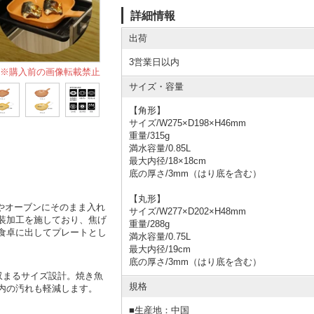
詳細情報
出荷
3営業日以内
※購入前の画像転載禁止
サイズ・容量
【角形】
サイズ/W275×D198×H46mm
重量/315g
満水容量/0.85L
最大内径/18×18cm
底の厚さ/3mm（はり底を含む）
【丸形】
リルやオーブンにそのまま入れ
サイズ/W277×D202×H48mm
装加工を施しており、焦げ
重量/288g
食卓に出してプレートとし
満水容量/0.75L
最大内径/19cm
底の厚さ/3mm（はり底を含む）
り収まるサイズ設計。焼き魚
規格
内の汚れも軽減します。
■
生産地：中国