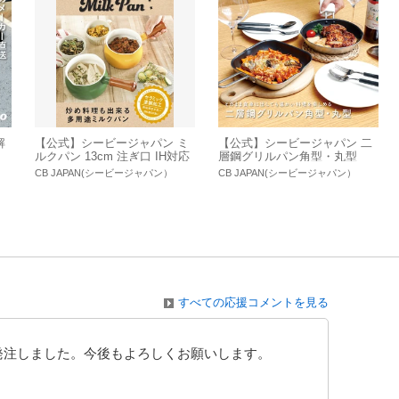
解
【公式】シービージャパン ミ
【公式】シービージャパン 二
ルクパン 13cm 注ぎ口 IH対応
層鋼グリルパン角型・丸型
多用途ミルクパン 13cm
CB JAPAN(シービージャパン）
CB JAPAN(シービージャパン）
すべての応援コメントを見る
発注しました。今後もよろしくお願いします。