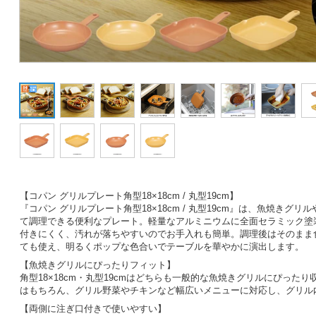
【コパン グリルプレート角型18×18cm / 丸型19cm】
『コパン グリルプレート角型18×18cm / 丸型19cm』は、魚焼きグ
て調理できる便利なプレート。軽量なアルミニウムに全面セラミック塗
付きにくく、汚れが落ちやすいのでお手入れも簡単。調理後はそのまま
ても使え、明るくポップな色合いでテーブルを華やかに演出します。
【魚焼きグリルにぴったりフィット】
角型18×18cm・丸型19cmはどちらも一般的な魚焼きグリルにぴった
はもちろん、グリル野菜やチキンなど幅広いメニューに対応し、グリル
【両側に注ぎ口付きで使いやすい】