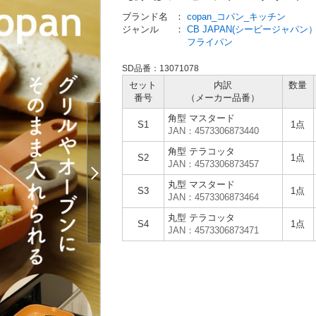
ブランド名
：
copan_コパン_キッチン
ジャンル
：
CB JAPAN(シービージャパ
フライパン
SD品番：13071078
セット
内訳
数量
番号
（メーカー
品番）
角型 マスタード
S1
1点
JAN：4573306873440
角型 テラコッタ
S2
1点
JAN：4573306873457
丸型 マスタード
S3
1点
JAN：4573306873464
丸型 テラコッタ
S4
1点
JAN：4573306873471