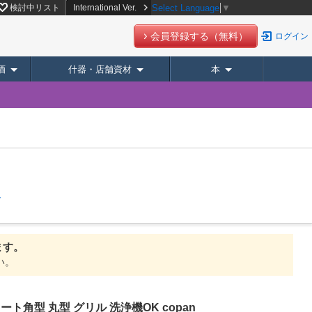
検討中リスト
International Ver.
Select Language
▼
会員登録する（無料）
ログイン
酒
什器・店舗資材
本
ト
ます。
い。
角型 丸型 グリル 洗浄機OK copan