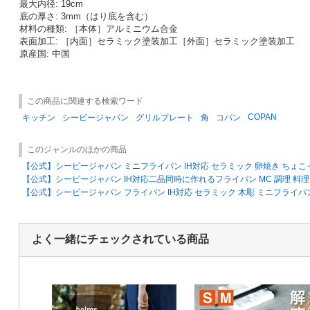
最大内径: 19cm
底の厚さ: 3mm（はり底を含む）
材料の種類: ［本体］アルミニウム合金
表面加工: ［内面］セラミック塗装加工［外面］セラミック塗装加工
原産国: 中国
この商品に関連する検索ワード
COPAN
キッチン
シービージャパン
グリルプレート
角
コパン
このジャンルのほかの商品
【公式】シービージャパン ミニフライパン IH対応 セラミック 卵焼き ちょ
【公式】シービージャパン IH対応二品同時に作れるフライパン MC 調理 料理
【公式】シービージャパン フライパン IH対応 セラミック 木彫 ミニフライパン 
よく一緒にチェックされている商品