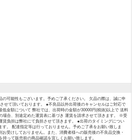
品の可能性もございます。予めご了承ください。 欠品の際は、誠に申
させて頂いております。 ●不良品以外出荷後のキャンセルはご対応で
低金額について 弊社では、出荷時の金額が30000円(税抜)以上で 送料
下の場合、別途定めた運賃表に基づき 運賃を請求させて頂きます。 ※受
運賃負担は弊社にて負担させて頂きます。 ●出荷のタイミングについ
ります。 配達指定等は行っておりません。予めご了承をお願い致しま
原則お受けしておりません。また、消費者様への販売後の不良品交換・
を持って販売前の商品確認を宜しくお願い致します。