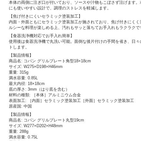
本体の両側に注ぎ口が付いており、ソースや汁物もこぼさず注げます。
にも使いやすい設計で、調理のストレスを軽減します。
【焦げ付きにくいセラミック塗装加工】
内面・外面ともにセラミック塗装加工が施されており、焦げ付きにくく
ルシーな料理が楽しめる上、汚れもサッと落ちてお手入れもラクラクで
【食器洗浄機対応でお手入れ簡単】
使用後は食器洗浄機で丸洗い可能。面倒な後片付けの手間を省き、日々
トします。
【製品情報】
商品名: コパン グリルプレート角型18×18cm
サイズ: W275×D198×H46mm
重量: 315g
満水容量: 0.85L
最大内径: 18×18cm
底の厚さ: 3mm（はり底を含む）
材料の種類: ［本体］アルミニウム合金
表面加工: ［内面］セラミック塗装加工［外面］セラミック塗装加工
原産国: 中国
【製品情報】
商品名: コパン グリルプレート丸型19cm
サイズ: W277×D202×H48mm
重量: 288g
満水容量: 0.75L