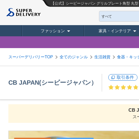
【公式】シービージャパン グリルプレート角型 丸型 グリ
すべて
ファッション
家具・インテリア
スーパーデリバリーTOP
全てのジャンル
生活雑貨
食器・キッ
取引条件
CB JAPAN(シービージャパン）
CB
ス