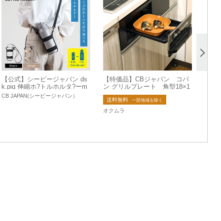
【公式】シービージャパン ds
【特価品】CBジャパン コパ
k.pig 伸縮ホ?トルホルタ?ーm
ン グリルプレート 角型18×1
aneuver ペットボトル 伸縮
8㎝ テラコッタ
CB JAPAN(シービージャパン）
送料無料
一部地域を除く
オクムラ