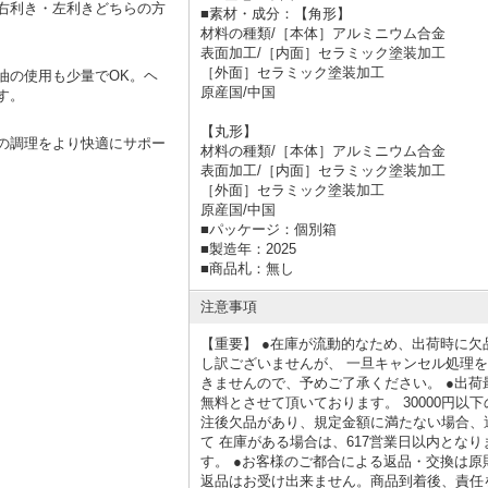
右利き・左利きどちらの方
■
素材・成分：【角形】
材料の種類/［本体］アルミニウム合金
表面加工/［内面］セラミック塗装加工
［外面］セラミック塗装加工
油の使用も少量でOK。ヘ
原産国/中国
す。
【丸形】
の調理をより快適にサポー
材料の種類/［本体］アルミニウム合金
表面加工/［内面］セラミック塗装加工
［外面］セラミック塗装加工
原産国/中国
■
パッケージ：個別箱
■
製造年：2025
■
商品札：無し
注意事項
【重要】 ●在庫が流動的なため、出荷時に欠
し訳ございませんが、 一旦キャンセル処理を
きませんので、予めご了承ください。 ●出荷最
無料とさせて頂いております。 30000円以
注後欠品があり、規定金額に満たない場合、
て 在庫がある場合は、617営業日以内とな
す。 ●お客様のご都合による返品・交換は
返品はお受け出来ません。商品到着後、責任