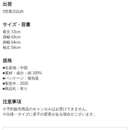
オーバーサイズなシルエットと素材感の絶妙なバランスで、
出荷
カジュアルに着飾れる主役級アウターです。
3営業日以内
サイズ・容量
着丈:72cm
肩幅:63cm
身幅:64cm
袖丈:54cm
規格
■
生産地：中国
■
素材・成分：綿 100%
■
パッケージ：個包装
■
製造年：2025
■
商品札：有り
注意事項
※予約販売商品のキャンセルはお受けできません。
※仕様・サイズに若干の変更がある場合がございます。