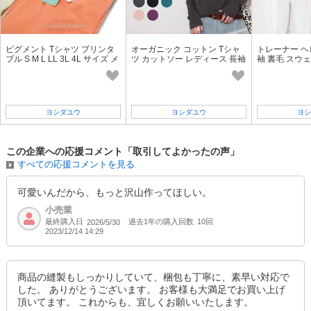
ピグメント Tシャツ プリンタ
オーガニック コットン Tシャ
トレーナー ヘ
ブル S M L LL 3L 4L サイズ メ
ツ カットソー レディース 長袖
袖 裏毛 スウェ
ンズ レディース 兼用 無地
UV 加工 多色
着 トップス
ヨシダユウ
ヨシダユウ
ヨシ
この企業への応援コメント「取引してよかったの声」
すべての応援コメントを見る
可愛いんだから、もっと沢山作ってほしい。
小売業
最終購入日
過去1年の購入回数
10回
2026/5/30
2023/12/14 14:29
商品の縫製もしっかりしていて、梱包も丁寧に、素早い対応で
した。 ありがとうございます。 お客様も大満足でお買い上げ
頂いてます。 これからも、宜しくお願いいたします。