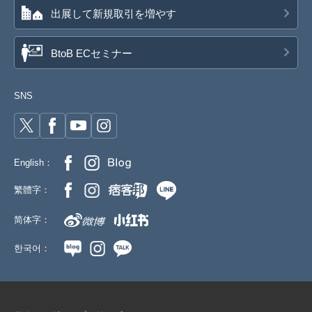
出展して新規取引を増やす
BtoB ECセミナー
SNS
English：
繁體字：
简体字：
한국어：