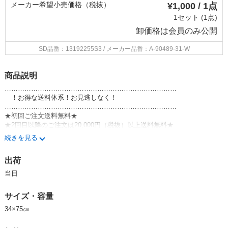
メーカー希望小売価格（税抜）
¥1,000 / 1点
1セット (1点)
卸価格は
会員のみ公開
SD品番：13192255S3
/ メーカー品番：A-90489-31-W
商品説明
……………………………………………………………………
！お得な送料体系！お見逃しなく！
……………………………………………………………………
★初回ご注文送料無料★
★2回目以降のご注文は20,000円（税抜）以上送料無料★
（北海道・東北・沖縄・離島のお客様を除く）
続きを見る
……………………………………………………………………
出荷
■ブランド/シリーズ紹介
【アンパンマン】
当日
1975年「それいけ！アンパンマン」という絵本を発売以来、幼児の絶大
なる支持を受けている「アンパンマン」。そんなアンパンマンの可愛さを
サイズ・容量
生かしたタオルシリーズです。
34×75㎝
★POPはこちら