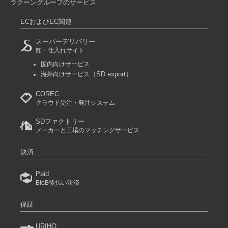
ラクーングループのサービス
ECおよびEC関連
スーパーデリバリー
卸・仕入れサイト
国内向けサービス
（SD export）
海外向けサービス
COREC
クラウド受注・発注システム
SDファクトリー
メーカーと工場のマッチングサービス
決済
Paid
BtoB後払い決済
保証
URIHO