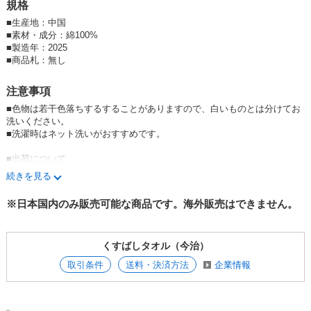
規格
【関連商品】
■ジャガードタオルBIG〈バスタオル〉はこちら
■
生産地：中国
■
ジャガードタオルBIG〈ゲストタオル〉はこちら
■
素材・成分：綿100%
■
製造年：2025
■
商品札：無し
注意事項
■色物は若干色落ちするすることがありますので、白いものとは分けてお
洗いください。
■洗濯時はネット洗いがおすすめです。
■出荷について
在庫がある商品に関しましては、昼12時までのご注文は当日出荷させてい
続きを見る
ただきます。昼12時以降のご注文は、翌営業日の出荷となります。
※日本国内のみ販売可能な商品です。海外販売はできません。
くすばしタオル（今治）
取引条件
送料・決済方法
企業情報