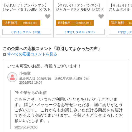
【それいけ！アンパンマン】
【それいけ！アンパンマン】
【それいけ！
ジャガードタオルBIG〈ゲスト
ジャガードタオルBIG〈バスタ
スリムタオル
タオル〉【キャラクター】
オル〉【キャラクター】
＆だだんだん
ー】【ジャカ
送料無料
送料無料
送料無料
一部地域を除く
一部地域を除く
一部
くすばしタオル（今治）
くすばしタオル（今治）
くすばしタ
この企業への応援コメント「取引してよかったの声」
すべての応援コメントを見る
いつも可愛いお品、有難うございます！
小売業
最終購入日
過去1年の購入回数
3回
2026/3/19
2026/5/18 19:04
企業からの返信
こちらこそ、いつもご利用いただきありがとうございま
す。 嬉しいメッセージをお寄せいただき、誠にありがとう
ございます。 これからもお楽しみいただける商品をお届け
できるよう努めてまいります。 今後ともどうぞよろしくお
願いいたします。。
2026/5/19 09:05