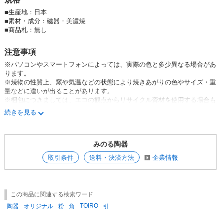
■
生産地：日本
■
素材・成分：磁器・美濃焼
■
商品札：無し
注意事項
※パソコンやスマートフォンによっては、実際の色と多少異なる場合があ
ります。
※焼物の性質上、窯や気温などの状態により焼きあがりの色やサイズ・重
量などに違いが出ることがあります。
※梱包につきましては、エコの観点からリサイクル資材を使用する場合も
あります。
続きを見る
※釉薬のムラや溜まりによる凸凹や鉄粉などがみられる場合があります
が、製造過程などによって起こる現象であり、同じ商品でもまったく同じ
にはならない“やきもの”の魅力のひとつになります。お届けする商品はメ
みのる陶器
ーカー・弊社の検品に通過しており、不良品やB品、アウトレット品では
ございませんのでご安心ください。
取引条件
送料・決済方法
企業情報
この商品に関連する検索ワード
TOIRO
陶器
オリジナル
粉
角
引