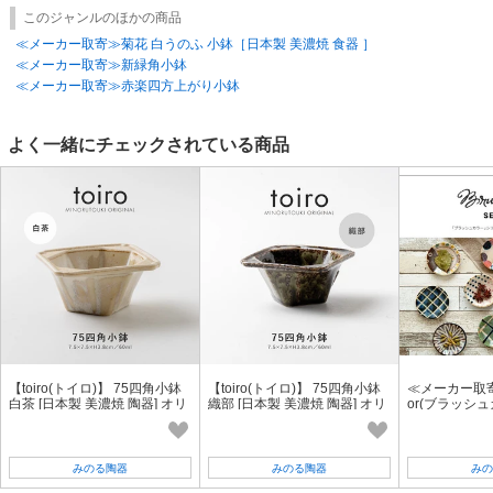
このジャンルのほかの商品
≪メーカー取寄≫菊花 白うのふ 小鉢［日本製 美濃焼 食器 ］
≪メーカー取寄≫新緑角小鉢
≪メーカー取寄≫赤楽四方上がり小鉢
よく一緒にチェックされている商品
【toiro(トイロ)】 75四角小鉢
【toiro(トイロ)】 75四角小鉢
≪メーカー取寄≫
白茶 [日本製 美濃焼 陶器] オリ
織部 [日本製 美濃焼 陶器] オリ
or(ブラッシュ
ジナル
ジナル
［日本製 美濃
みのる陶器
みのる陶器
みの