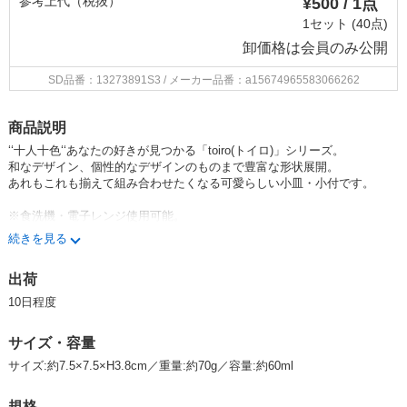
参考上代（税抜）
¥500 / 1点
1セット (40点)
卸価格は
会員のみ公開
SD品番：13273891S3
/ メーカー品番：a15674965583066262
商品説明
‘‘十人十色‘‘あなたの好きが見つかる「toiro(トイロ)」シリーズ。
和なデザイン、個性的なデザインのものまで豊富な形状展開。
あれもこれも揃えて組み合わせたくなる可愛らしい小皿・小付です。
※食洗機・電子レンジ使用可能。
続きを見る
★「toiro(トイロ)」シリーズ一覧はコチラ★
出荷
みのる陶器 美濃焼 日本製 Made in Japan 食器 器 うつわ 暮らし 食卓 和
食器 テーブルウエア 生活雑貨 tableware minoyaki Japanese china MINO
10日程度
RUTOUKI pottery porcelain kitchenware japanese ceramic ware breakfast
bowl うちごはん うちカフェ
サイズ・容量
サイズ:約7.5×7.5×H3.8cm／重量:約70g／容量:約60ml
規格