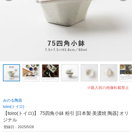
※購入前の画像転載禁止
みのる陶器
toiro(トイロ)
【toiro(トイロ)】 75四角小鉢 粉引 [日本製 美濃焼 陶器] オリ
ジナル
登録日：2025/5/28