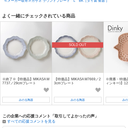
≪メーカー取寄≫カサネ ラウンドプレート L BK［タイ製 食器 ］
よく一緒にチェックされている商品
SOLD OUT
※終了※【特価品】MIKASA M
【特価品】MIKASA M7669／2
※廃番・特価品※
7737／29cmプレート
3cmプレート
ィンキー)】1
ト アッシュロ
みのる陶器
みのる陶器
みの
この企業への応援コメント「取引してよかったの声」
すべての応援コメントを見る