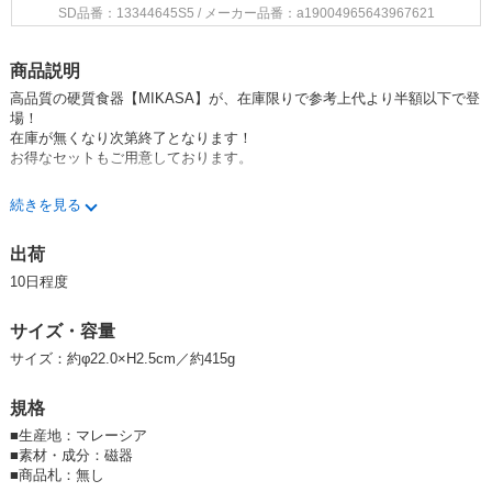
SD品番：13344645S5
/ メーカー品番：a19004965643967621
商品説明
高品質の硬質食器【MIKASA】が、在庫限りで参考上代より半額以下で登
場！
在庫が無くなり次第終了となります！
お得なセットもご用意しております。
・硬質陶器の特徴
続きを見る
硬質陶器は、19世紀初頭にイギリスの陶器メーカーによって発明され、そ
の後イギリスやアメリカを中心にポピュラーになりました。
出荷
それから今日まで、耐久性があり日常的に使える陶器として世界中の家庭
で愛用されている陶器の一種です。
10日程度
高温で焼成されているため、強度と耐久性があり、丈夫な陶器として知ら
れています。
サイズ・容量
また、温かみある風合いのボディに、カラー釉薬やイングレーズ転写等の
装飾を施すことで優れた装飾性を発揮する、実用的で美しい陶器です。
サイズ：約φ22.0×H2.5cm／約415g
・焼成方法の特徴
規格
ご使用の際にテーブル等を傷つけない、「全面施釉」を採用している製品
があります。(主にプレートです。)
■
生産地：マレーシア
そのため、ヨーロッパの伝統的な陶磁器の焼成方法「ピン焼き」を採用し
■
素材・成分：磁器
ています。
■
商品札：無し