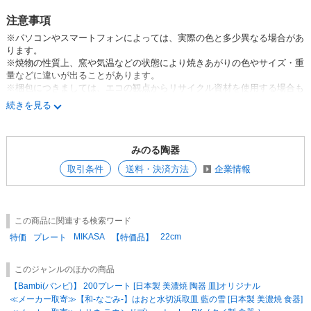
製品の裏面にある3つの跡は、その焼成方法の工程上で生じるものです。
キズに見える場合がございますが、研磨処理等を施しメーカー品質基準を
注意事項
クリアしています。
※パソコンやスマートフォンによっては、実際の色と多少異なる場合があ
ります。
・安全性
※焼物の性質上、窯や気温などの状態により焼きあがりの色やサイズ・重
鉛の溶出に関しては、日本の食品衛生法や米国食品医薬品局 (FDA)のガイ
量などに違いが出ることがあります。
ドラインより厳しい基準であるカリフォルニア州法 (California Proposition
※梱包につきましては、エコの観点からリサイクル資材を使用する場合も
65)をクリアーしています。
あります。
カドミウムは使用されていません。
続きを見る
※釉薬のムラや溜まりによる凸凹や鉄粉などがみられる場合があります
が、製造過程などによって起こる現象であり、同じ商品でもまったく同じ
・ 食器洗浄機、電子レンジ、家庭用オーブン使用可
にはならない“やきもの”の魅力のひとつになります。
みのる陶器
※お届けする商品はメーカー・弊社の検品に通過しており、不良品やB
品、アウトレット品ではございませんのでご安心ください。
取引条件
送料・決済方法
企業情報
この商品に関連する検索ワード
MIKASA
22cm
特価
プレート
【特価品】
このジャンルのほかの商品
【Bambi(バンビ)】 200プレート [日本製 美濃焼 陶器 皿]オリジナル
≪メーカー取寄≫【和-なごみ-】はおと水切浜取皿 藍の雪 [日本製 美濃焼 食器]