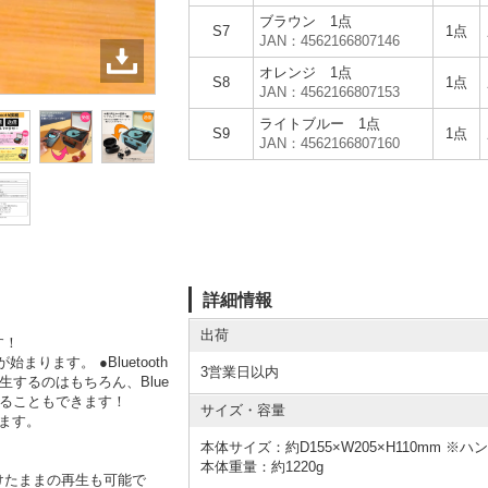
ブラウン 1点
S7
1点
JAN：4562166807146
オレンジ 1点
S8
1点
JAN：4562166807153
ライトブルー 1点
S9
1点
JAN：4562166807160
詳細情報
出荷
す！
ます。 ●Bluetooth
3営業日以内
生するのはもちろん、Blue
することもできます！
サイズ・容量
ります。
本体サイズ：約D155×W205×H110mm ※
本体重量：約1220g
けたままの再生も可能で