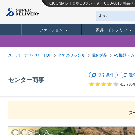
CICONIA レトロ型CDプレーヤー CCD-0010
商品ペ
すべて
ファッション
家具・インテリア
スーパーデリバリーTOP
全てのジャンル
電化製品
AV機器・
取引条件
送
センター商事
4.2
（28
ス