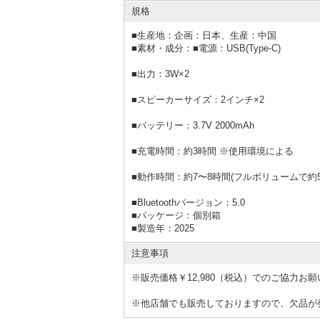
規格
■
生産地：企画：日本、生産：中国
■
素材・成分：■電源：USB(Type-C)
■出力：3W×2
■スピーカーサイズ：2インチ×2
■バッテリー：3.7V 2000mAh
■充電時間：約3時間 ※使用環境による
■動作時間：約7〜8時間(フルボリュームで約
■Bluetoothバージョン：5.0
■
パッケージ：個別箱
■
製造年：2025
注意事項
※販売価格￥12,980（税込）でのご協力お
※他店舗でも販売しておりますので、欠品が