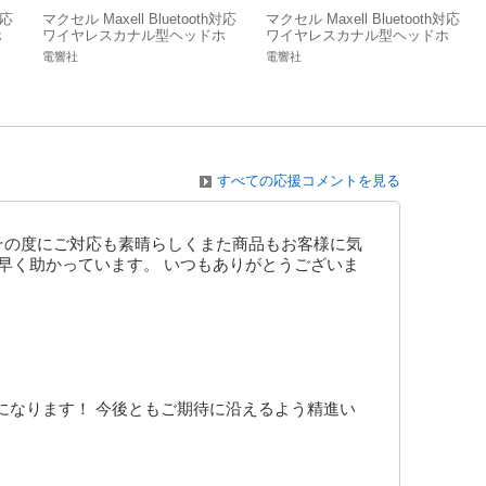
対応
マクセル Maxell Bluetooth対応
マクセル Maxell Bluetooth対応
ホ
ワイヤレスカナル型ヘッドホ
ワイヤレスカナル型ヘッドホ
10
ン ピンク MXH-BTC110 PK
ン パープル MXH-BTC110 PU
電響社
電響社
すべての応援コメントを見る
その度にご対応も素晴らしくまた商品もお客様に気
素早く助かっています。 いつもありがとうございま
になります！ 今後ともご期待に沿えるよう精進い