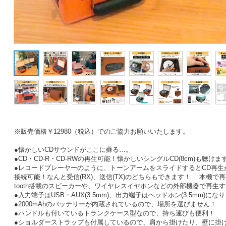
※販売価格￥12980（税込）でのご協力お願いいたします。
●懐かしいCDサウンドがここに蘇る…。
●CD・CD-R・CD-RWの再生可能！懐かしいシングルCD(8cm)も聴けま
●レコードプレーヤーのように、トーンアームをスライドするとCD再生が始まり
接続可能！なんと受信(RX)、送信(TX)のどちらもできます！ 本機で再
tooth搭載のスピーカーや、ワイヤレスイヤホンなどの外部機器で再生
●入力端子はUSB・AUX(3.5mm)、出力端子はヘッドホン(3.5mm)にな
●2000mAhのバッテリーが内蔵されているので、場所を選びません！
●ハンドルも付いているトランクケース型なので、持ち運びも便利！
●ショルダーストラップも付属しているので、肩から掛けたり、壁に掛