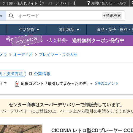
ージ｜卸・仕入れサイト【スーパーデリバリー】
お問い合わせ・ヘルプ
キーワード
+詳細検索
生活雑貨
電化製品
食品・菓子・飲料・
COUPON
送料無料クーポン発行中
入会特典
カメラ
オーディオ
プレイヤー・ラジカセ
料・決済方法
企業情報
応援コメント「取引してよかったの声」
件）
5件のコメント
センター商事は
スーパーデリバリーで
卸販売しています。
ーパーデリバリーにご登録の上、ページ上から取引の申請をしてくださ
CICONIA レトロ型CDプレーヤー CCD-