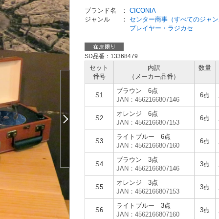
ブランド名
：
CICONIA
ジャンル
：
センター商事（すべてのジャン
プレイヤー・ラジカセ
SD品番：13368479
セット
内訳
数量
番号
（メーカー
品番）
ブラウン 6点
S1
6点
JAN：4562166807146
オレンジ 6点
S2
6点
JAN：4562166807153
ライトブルー 6点
S3
6点
JAN：4562166807160
ブラウン 3点
S4
3点
JAN：4562166807146
オレンジ 3点
S5
3点
JAN：4562166807153
ライトブルー 3点
S6
3点
JAN：4562166807160