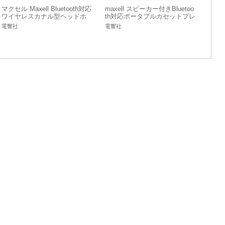
マクセル Maxell Bluetooth対応
maxell スピーカー付きBluetoo
ワイヤレスカナル型ヘッドホ
th対応ポータブルカセットプレ
ン ホワイト MXH-BTC110 WH
ーヤー MXCP-P100S
電響社
電響社