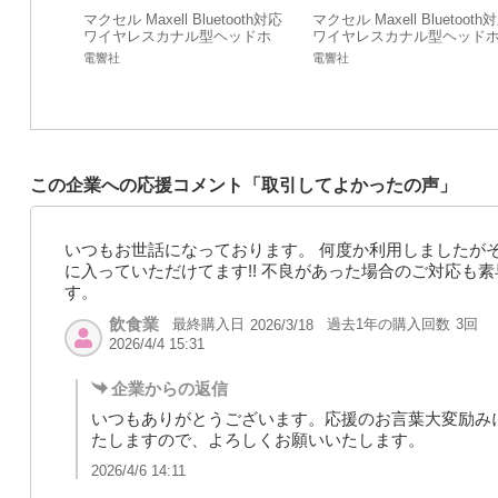
マクセル Maxell Bluetooth対応
マクセル Maxell Bluetooth
ワイヤレスカナル型ヘッドホ
ワイヤレスカナル型ヘッド
ン ブラック MXH-BTC110 BK
ン ダークブルー MXH-BTC1
電響社
電響社
DB
この企業への応援コメント「取引してよかったの声」
いつもお世話になっております。 何度か利用しましたが
に入っていただけてます!! 不良があった場合のご対応も
す。
飲食業
最終購入日
過去1年の購入回数
3回
2026/3/18
2026/4/4 15:31
企業からの返信
いつもありがとうございます。応援のお言葉大変励み
たしますので、よろしくお願いいたします。
2026/4/6 14:11