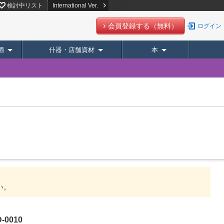
検討中リスト
International Ver.
会員登録する（無料）
ログイン
酒
什器・店舗資材
本
い。
0010