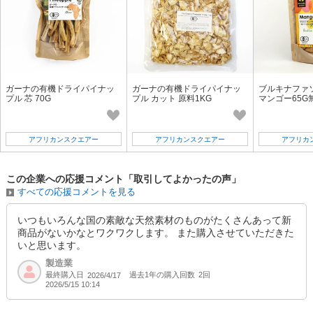
ガーナの有機ドライパイナッ
ガーナの有機ドライパイナッ
ブルキナファ
プル 芯 70G
プル カット 原料1KG
マンゴー65G
使用
アフリカンスクエアー
アフリカンスクエアー
アフリカ
この企業への応援コメント「取引してよかったの声」
すべての応援コメントを見る
いつもいろんな国の素敵な天然素材のものがたくさんあって新
商品がないかなとワクワクします。 また購入させていただきた
いと思います。
製造業
最終購入日
過去1年の購入回数
2回
2026/4/17
2026/5/15 10:14