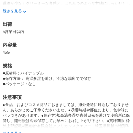
繊維が少なくクリーミーな食感と、はちみつのような甘味にしっかりとし
た酸味が特徴です。提携する小農家によって農薬を使わず、無肥料栽培さ
続きを見る
れた原料を使用し(有機JAS認証取得原料使用)、45℃未満の温風をあて時
間をかけてしっかり乾燥したドライパイナップルです。噛めば噛むほど味
出荷
が出て、独特な風味や食感を楽しんでいただけます。
5営業日以内
〜ガーナ産パイナップルと青年海外協力隊〜
アフリカンスクエアーがお届けするガーナ産パイナップルは、主にアチュ
内容量
アという村で作られていますが、この村でパイナップル栽培が盛んになっ
たのは、JICA青年海外協力隊の活動がきっかけでした。中でも1986年に
45G
アチュア村に赴任し、若くしてアチュア村の長老にもなった武辺さんの活
躍が有名です。残念ながら武辺さんは現地で交通事故にあい、不慮の死を
規格
遂げましたが(享年27歳)、村のパイナップルプロジェクトは着実に引き継
がれ、村の大きな収入源として定着するに至りました。
■
原材料：パイナップル
■
保存方法：-高温多湿を避け、冷涼な場所でで保存
〜ガーナ初のドライフルーツ工場を設立したパトリックさん〜
■
パッケージ：なし
アフリカンスクエアーのパートナーである、ガーナ人のパトリックさん
も、パイナップルに魅入られた一人です。パトリックさんは、武辺さん等
注意事項
のサポートで定着したアチュア村のパイナップルをフェアトレードで買い
●食品、およびコスメ商品におきましては、海外発送に対応しておりませ
取り、首都アクラでドライフルーツ作りを始めました。このドライパイナ
ん。あらかじめご了承くださいませ。●収穫時期や部位により、色や味に
ップルの収益の一部は、パトリックさんを通じて、アチュア村にある武辺
バラつきがあります。●保存方法:高温多湿や直射日光を避けて冷暗所に保
さんの名前の付いた学校「タケベスクール」の教材購入に充てられていま
管し、開封後は冷蔵保存してお早めにお召し上がり下さい。●賞味期限:枠
す。
外上部記載●販売者:有限会社アフリカンスクエアー 埼玉県川越市増形3-
2 TEL:049-241-9186
こちらの商品は、ボリュームディスカウントの対象商品ではありません。