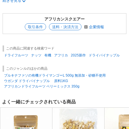
続きを見る
【ご注文につきまして】 ご注文合計金額5,000円(税抜)未満の場合は、 送
【ボリュームディスカウント】下代21,000円以上(税抜)のご購入の場合
料をご負担いただきましてもご注文を承ることが出来ません。 大変申し
は、下代より16%の値引きをいたします。但し、送料の無料ラインはボリ
アフリカンスクエアー
訳ありませんが、5,000円(税抜)以上のご注文をお願い致します。 ご了承
ュームディスカウント前の商品代金47,700円(税抜)以上で送料無料となり
くださいませ。
ます。
取引条件
送料・決済方法
企業情報
食品とコスメ商品は、ボールでの販売となります。単品でご注文の場合
【在庫について】 社内共有在庫のため、在庫変動が激しく変動します。
は、サンプル商品として上代で販売いたします。雑貨・食品・コスメとの
そのためご注文の際に欠品が生じる可能性もございます。 弊社規定ロッ
同梱可
トおよび送料無料上代に達しない場合、送料が加わる恐れがあります。
この商品に関連する検索ワード
その場合、弊社よりメールをお送りいたしますので追加ないし発送のご返
信ください。 また、在庫数を最低限に設定していますので、 まとまった
ドライフルーツ
ナッツ
有機
アフリカ
2025新作
ドライパイナップル
個数をご希望の場合お手数ですが、お問い合わせください。
このジャンルのほかの商品
ブルキナファソの有機ドライマンゴーL 500g 無添加・砂糖不使用
ウガンダ ドライパイナップル 原料1KG
アフリカンドライフルーツ ベリーミックス 350g
よく一緒にチェックされている商品