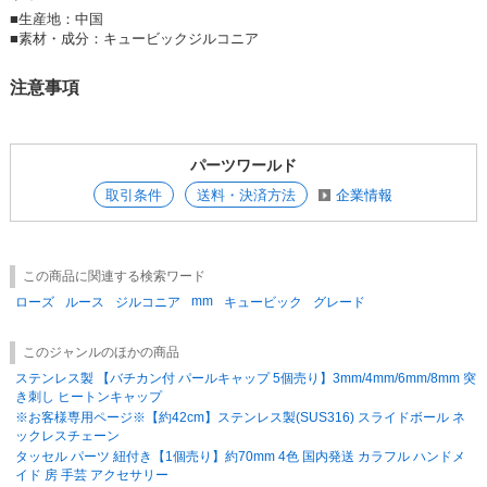
・素材：キュービックジルコニア（人工石）
■
生産地：中国
・個数：1個
■
素材・成分：キュービックジルコニア
※裏面フォイルなし（unfoiled）、通し穴なし。
注意事項
◆大切なご案内 〜必ずお読みください〜◆
・海外品、手作り製品のためサイズに多少の個体差がございます。
・入荷ロットにより、同一カラーの商品であっても色味に若干の誤差が生
じる場合がございます。
パーツワールド
・入荷時期により、多少価格が前後する場合がございます。
・掲載写真はできる限り実際のお品の色に近づけるよう心がけております
取引条件
送料・決済方法
企業情報
が、パソコンやモニタによって、若干色合いが異なることがございます。
この商品に関連する検索ワード
mm
ローズ
ルース
ジルコニア
キュービック
グレード
このジャンルのほかの商品
ステンレス製 【バチカン付 パールキャップ 5個売り】3mm/4mm/6mm/8mm 突
き刺し ヒートンキャップ
※お客様専用ページ※【約42cm】ステンレス製(SUS316) スライドボール ネ
ックレスチェーン
タッセル パーツ 紐付き【1個売り】約70mm 4色 国内発送 カラフル ハンドメ
イド 房 手芸 アクセサリー