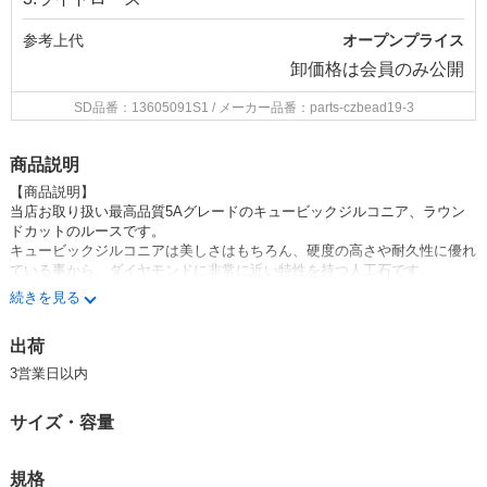
参考上代
オープンプライス
卸価格は
会員のみ公開
SD品番：13605091S1
/ メーカー品番：parts-czbead19-3
商品説明
【商品説明】
当店お取り扱い最高品質5Aグレードのキュービックジルコニア、ラウン
ドカットのルースです。
キュービックジルコニアは美しさはもちろん、硬度の高さや耐久性に優れ
ている事から、ダイヤモンドに非常に近い特性を持つ人工石です。
指輪やネックレス、ピアスなど、頻繁に使用するアクセサリーに多く用い
続きを見る
られてきました。
ジュエリー、ネイル、ガラスのデコに最適です。
出荷
キュービックジルコニアは明るさ、カット、形によって、グレードが5段
3営業日以内
階にわかれています。
（A、AA、AAA、AAAA、AAAAA）
サイズ・容量
【商品仕様】
・サイズ：約6*6mmラウンドカット（オールドヨーロピアンカット）
規格
・厚み：約4mm