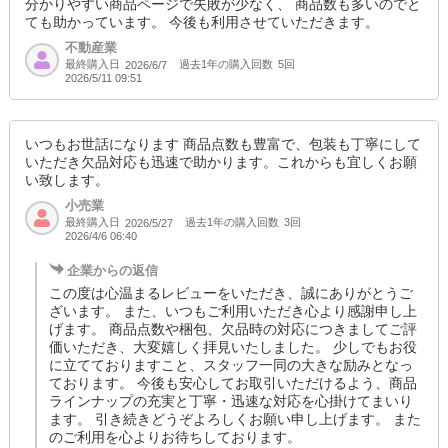
分かりやすい商品ページで失敗が少なく、 商品数も多いのでと
ても助かっています。 今後も利用させていただきます。
不動産業
最終購入日
過去1年の購入回数
5回
2026/6/7
2026/5/11 09:51
いつもお世話になります 商品点数も豊富で、包装も丁寧にして
いただき欠品対応も迅速で助かります。これからも宜しくお願
い致します。
小売業
最終購入日
過去1年の購入回数
3回
2026/5/27
2026/4/6 06:40
企業からの返信
この度は心温まるレビューをいただき、誠にありがとうご
ざいます。 また、いつもご利用いただき心より感謝申し上
げます。 商品点数や梱包、欠品時の対応につきましてご評
価いただき、大変嬉しく拝見いたしました。 少しでもお役
に立てておりますこと、スタッフ一同の大きな励みとなっ
ております。 今後も安心してお取引いただけるよう、商品
ラインナップの充実と丁寧・迅速な対応を心掛けてまいり
ます。 引き続きどうぞよろしくお願い申し上げます。 また
のご利用を心よりお待ちしております。