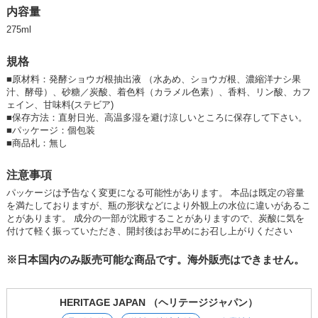
いていく｢歴史ある」メーカーを目指しています。
内容量
275ml
規格
■
原材料：発酵ショウガ根抽出液 （水あめ、ショウガ根、濃縮洋ナシ果
汁、酵母）、砂糖／炭酸、着色料（カラメル色素）、香料、リン酸、カフ
ェイン、甘味料(ステビア)
■
保存方法：直射日光、高温多湿を避け涼しいところに保存して下さい。
■
パッケージ：個包装
■
商品札：無し
注意事項
パッケージは予告なく変更になる可能性があります。 本品は既定の容量
を満たしておりますが、瓶の形状などにより外観上の水位に違いがあるこ
とがあります。 成分の一部が沈殿することがありますので、炭酸に気を
付けて軽く振っていただき、開封後はお早めにお召し上がりください
※日本国内のみ販売可能な商品です。海外販売はできません。
HERITAGE JAPAN （ヘリテージジャパン）