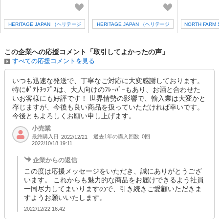
HERITAGE JAPAN （ヘリテージ
HERITAGE JAPAN （ヘリテージ
NORTH FAR
ジャパン）
ジャパン）
ァーム
この企業への応援コメント「取引してよかったの声」
すべての応援コメントを見る
いつも迅速な発送で、丁寧なご対応に大変感謝しております。
特にﾎﾟﾃﾄﾁｯﾌﾟｽは、大人向けのﾌﾚｰﾊﾞｰもあり、お酒と合わせた
いお客様にも好評です！ 世界情勢の影響で、輸入業は大変かと
存じますが、今後も良い商品を扱っていただければ幸いです。
今後ともよろしくお願い申し上げます。
小売業
最終購入日
過去1年の購入回数
0回
2022/12/21
2022/10/18 19:11
企業からの返信
この度は応援メッセージをいただき、誠にありがとうござ
います。 これからも魅力的な商品をお届けできるよう社員
一同尽力してまいりますので、引き続きご愛顧いただきま
すようお願いいたします。
2022/12/22 16:42