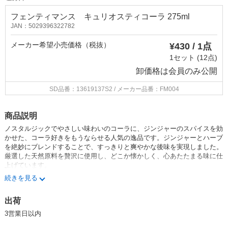
フェンティマンス キュリオスティコーラ 275ml
JAN：5029396322782
メーカー希望小売価格（税抜）
¥430 / 1点
1セット (12点)
卸価格は
会員のみ公開
SD品番：13619137S2
/ メーカー品番：FM004
商品説明
ノスタルジックでやさしい味わいのコーラに、ジンジャーのスパイスを効
かせた、コーラ好きをもうならせる人気の逸品です。
ジンジャーとハーブ
を絶妙にブレンドすることで、すっきりと爽やかな後味を実現しました。
厳選した天然原料を贅沢に使用し、どこか懐かしく、心あたたまる味に仕
上げています。
続きを見る
【メーカー紹介】
フェンティマンス社は｢ボタニカル(＝植物)醸造｣にこだわった伝統的なレ
出荷
シピを100年以上に渡り代々受け継いでいます。
近年はWHOのガイダンスに従って低糖レシピの改善に取り組み、現代の
3営業日以内
健康志向のニーズに合わせた製品を提供することで、これからの時代も続