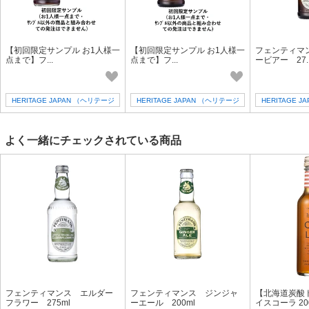
【初回限定サンプル お1人様一
【初回限定サンプル お1人様一
フェンティマ
点まで】フ...
点まで】フ...
ービアー 27..
HERITAGE JAPAN （ヘリテージ
HERITAGE JAPAN （ヘリテージ
HERITAGE 
ジャパン）
ジャパン）
ジャ
よく一緒にチェックされている商品
フェンティマンス エルダー
フェンティマンス ジンジャ
【北海道炭酸
フラワー 275ml
ーエール 200ml
イスコーラ 20