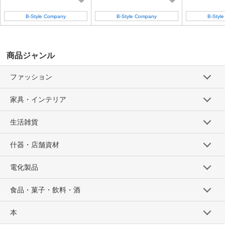
B-Style Company
B-Style Company
B-Styl
商品ジャンル
ファッション
家具・インテリア
生活雑貨
什器・店舗資材
電化製品
食品・菓子・飲料・酒
本