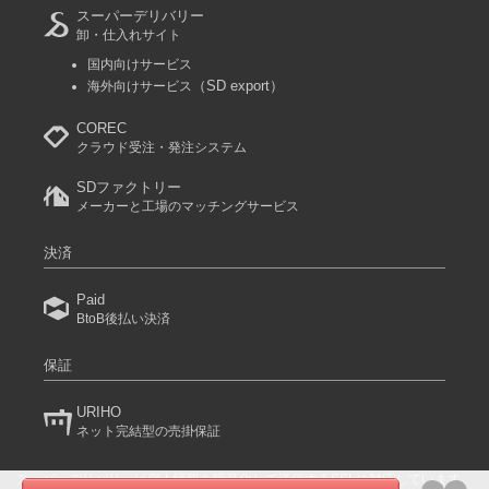
スーパーデリバリー
卸・仕入れサイト
国内向けサービス
（SD export）
海外向けサービス
COREC
クラウド受注・発注システム
SDファクトリー
メーカーと工場のマッチングサービス
決済
Paid
BtoB後払い決済
保証
URIHO
ネット完結型の売掛保証
スーパーデリバリーは個人情報を暗号化して送信するSSLに対応しています。