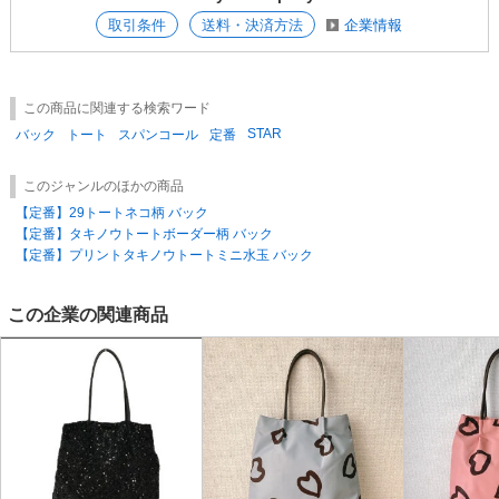
りますのでご注意ください。ファスナー、ホック、ボタン、金属、ストラ
取引条件
送料・決済方法
企業情報
ップ、ベルト等の付属物は正しくお使いください。誤った使用をされた場
合、もしくは極度の負荷、衝撃がかかった場合は、付属物及び製品が破損
する恐れがありますので、お取り扱いにはご注意ください。
この商品に関連する検索ワード
STAR
バック
トート
スパンコール
定番
このジャンルのほかの商品
【定番】29トートネコ柄 バック
【定番】タキノウトートボーダー柄 バック
【定番】プリントタキノウトートミニ水玉 バック
この企業の関連商品