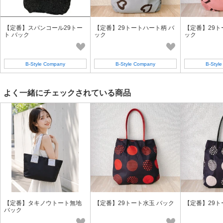
【定番】スパンコール29トー
【定番】29トートハート柄 バ
【定番】29ト
ト バック
ック
ック
B-Style Company
B-Style Company
B-Styl
よく一緒にチェックされている商品
【定番】タキノウトート無地
【定番】29トート水玉 バック
【定番】29ト
バック