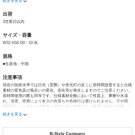
続きを見る
も用途が幅広い人気のシリーズです
オリジナル柄の水玉柄は年間を通して洋服に合わせやすいをイメージして
出荷
少し大きめの柄をデザインしています。
春夏はTシャツに合わせやすく、秋冬はシャツ/ニット/コートにもぴった
3営業日以内
り合うと思います。B-Starのオリジナル柄シリーズでも人気の柄です。
サイズ・容量
W32 H34 D0・10.9L
規格
■
生産地：中国
注意事項
現在の技術水準では日光（窓際）や蛍光灯の近くに長時間放置すると仕様
素材の変色及び風合いの変化、劣化等が発生しますのでご注意ください。
長時間使用の際も同等です。仕様素材全般において性質上、摩擦や水濡
れ、湿度、密着により多少の色落ちや色移行は避けられません。汗や雨、
湿気等による濡れた状態及び湿気を含む状態でのご使用の場合は衣服、バ
ッグに入れた物に対して十分にご注意の上、ご使用ください。洗濯はお避
続きを見る
け下さい。この製品は、落下衝撃の際の内容物の保護はできません。特に
精密機械、貴金属、割れ物等の破損しやすい内容物の保護には適していま
せん。外部からの圧力、衝撃についても同様です。また、内容物が著しく
B-Style Company
重い物、または鋭利な物の場合は通常の使用でも製品を破損する恐れがあ