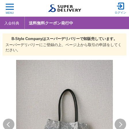
ログイン
MENU
送料無料クーポン発行中
入会特典
B-Style Companyは
スーパーデリバリーで
卸販売しています。
スーパーデリバリーにご登録の上、ページ上から取引の申請をしてく
ださい。