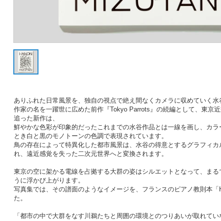
ありふれた日常風景を、独自の視点で絶え間なくカメラに収めていく水
作家の名を一躍世に広めた前作『Tokyo Parrots』の続編として、東
追った新作は、
鮮やかな色彩が印象的だったこれまでの水谷作品とは一線を画し、カラ
とき白と黒のモノトーンの色調で表現されています。
鳥の存在によって特異化した都市風景は、水谷の得意とするグラフィカ
れ、遠近感覚を失った二次元世界へと変換されます。
東京の空に架かる電線を占拠する大群の姿はシルエットとなって、まる
うに浮かび上がります。
写真集では、その譜面のようなイメージを、フランスのピアノ教則本「H
た。
「都市の中で大群をなす川鵜たちと周囲の環境とのつりあいが取れてい