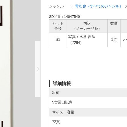
ジャンル
：
青幻舎（すべてのジャンル）
SD品番：14047540
セット
内訳
数量
番号
（メーカー
品番）
写真：水谷 吉法
S1
1点
メ
（7294）
詳細情報
出荷
5営業日以内
サイズ・容量
72頁