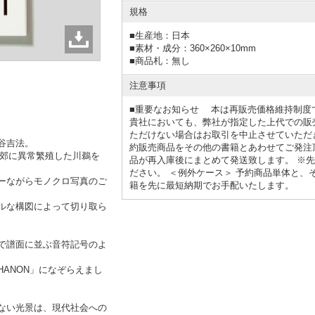
規格
■
生産地：日本
■
素材・成分：360×260×10mm
■
商品札：無し
注意事項
■重要なお知らせ 本は再販売価格維持制
貴社においても、弊社が指定した上代での販
ただけない場合はお取引を中止させていただ
谷吉法。
約販売商品をその他の書籍とあわせてご発注
京近郊に異常繁殖した川鵜を
品が再入庫後にまとめて発送致します。 ※
ださい。 ＜例外ケース＞ 予約商品単体と
ーながらモノクロ写真のご
籍を先に最短納期でお手配いたします。
ルな構図によって切り取ら
で譜面に並ぶ音符記号のよ
ANON」になぞらえまし
ない光景は、現代社会への