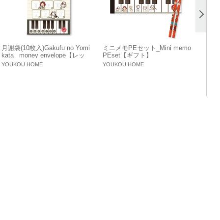
月謝袋(10枚入)Gakufu no Yomi
ミニメモPEセット_Mini memo
kata _money envelope【レッ
PEset【ギフト】
スングッズ】
YOUKOU HOME
YOUKOU HOME