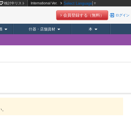
検討中リスト
International Ver.
Select Language
▼
会員登録する（無料）
ログイン
酒
什器・店舗資材
本
い。