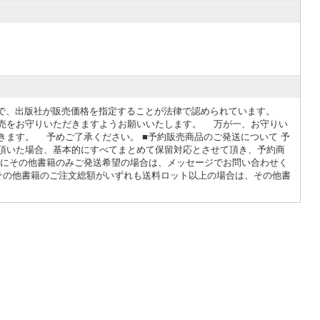
度で、出版社が販売価格を指定することが法律で認められています。
売をお守りいただきますようお願いいたします。 万が一、お守りい
きます。 予めご了承ください。 ■予約販売商品のご発送について 予
頂いた場合、基本的にすべてまとめて保留対応とさせて頂き、予約商
先にその他書籍のみご発送希望の場合は、メッセージでお問い合わせく
、その他書籍のご注文総額がいずれも送料ロット以上の場合は、その他書