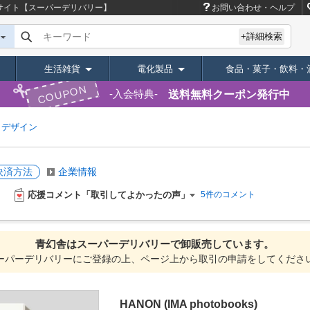
サイト【スーパーデリバリー】
お問い合わせ・ヘルプ
キーワード
+詳細検索
生活雑貨
電化製品
食品・菓子・飲料・
COUPON
送料無料クーポン発行中
入会特典
・デザイン
決済方法
企業情報
応援コメント「取引してよかったの声」
5件のコメント
青幻舎は
スーパーデリバリーで
卸販売しています。
ーパーデリバリーにご登録の上、ページ上から取引の申請をしてくださ
HANON (IMA photobooks)