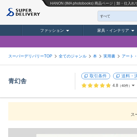
HANON (IMA photobooks)
商品ページ｜卸・仕入れ
すべて
ファッション
家具・インテリア
スーパーデリバリーTOP
全てのジャンル
本
実用書
アート
取引条件
送料・
青幻舎
4.8
（40件）
ス