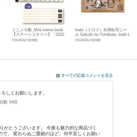
ミニメモ帳_Mini memo book
irodo（イロド）布用転写シー
【ステーショナリー】「2022
ル Gakufu no Yomikata_irodo t
新作」
ransfer for cloth sticker【日用
YOUKOU HOME
YOUKOU HOME
雑貨】
すべての応援コメントを見る
よろしくお願いします。
入回数
64回
りがとうございます。 今後も魅力的な商品づく
ので、 変わらぬご愛顧のほど、何卒宜しくお願い