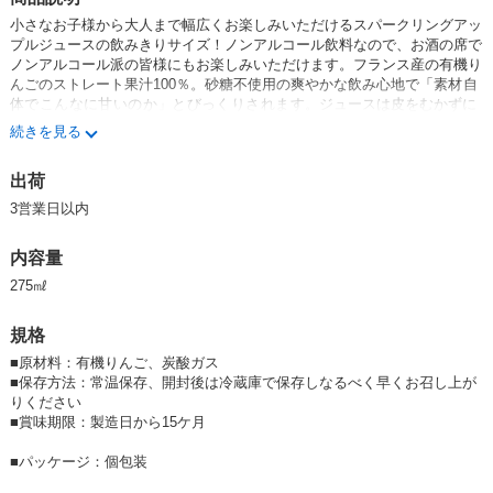
小さなお子様から大人まで幅広くお楽しみいただけるスパークリングアッ
プルジュースの飲みきりサイズ！ノンアルコール飲料なので、お酒の席で
ノンアルコール派の皆様にもお楽しみいただけます。フランス産の有機り
んごのストレート果汁100％。砂糖不使用の爽やかな飲み心地で「
素材自
体でこんなに甘いのか
」
とびっくりされます。
ジュースは皮をむかずに
搾汁しており、ビタミンCなどの保存料や酸味料も使用していません。パ
続きを見る
ーティでの乾杯や手土産にぴったり。
エシカル商品です。
出荷
■有機りんごジュリエット(Juliet)とは？
3営業日以内
ジュリエット（Juliet）は、フランスで開発・栽培されている
100%オーガ
ニック（有機栽培）のリンゴの品種
です。農薬や化学肥料を使用せずに栽
内容量
培される、環境と健康に配慮した高品質なリンゴとして知られています。
食感と歯ごたえがよく、ジューシーで自然な甘味と適度な酸味のバランス
275㎖
がよいのが特長です。
規格
■パーティにもぴったり
美しい色味はパーティ飲料としても好評です。
■
原材料：有機りんご、炭酸ガス
ノンアルコールなのでお子様にも、ノンアルコール派の大人の方にも喜ん
■
保存方法：常温保存、開封後は冷蔵庫で保存しなるべく早くお召し上が
で頂けます。
りください
■
賞味期限：製造日から15ケ月
■
パッケージ：個包装