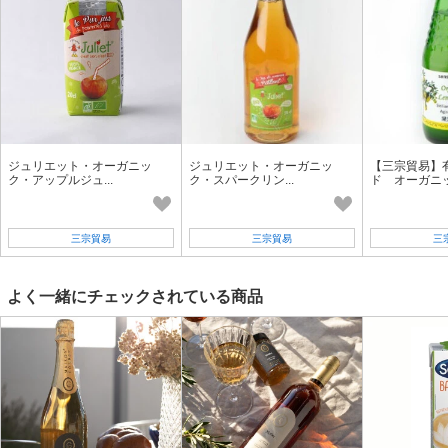
ジュリエット・オーガニッ
ジュリエット・オーガニッ
【三宗貿易】
ク・アップルジュ...
ク・スパークリン...
ド オーガニック
三宗貿易
三宗貿易
三
よく一緒にチェックされている商品