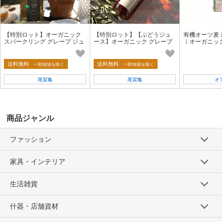
【特別ロット】オーガニック
【特別ロット】【ぶどうジュ
有機オーツ麦
スパークリング グレープ ジュ
ース】オーガニック グレープ
｜オーガニッ
ースセミヨン【ノンアルコー
ジュース メルロー【ノンア
｜有機JAS認
ル】
ルコール】
ック認証
送料無料
送料無料
一部地域を除く
一部地域を除く
尾賀亀
尾賀亀
オ
商品ジャンル
ファッション
家具・インテリア
生活雑貨
什器・店舗資材