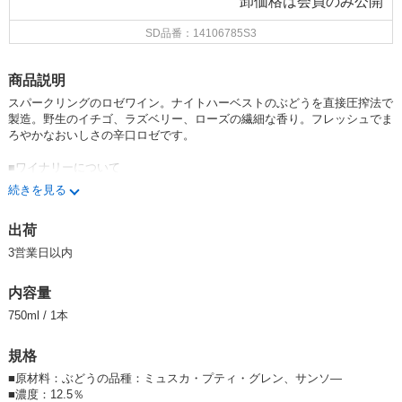
卸価格は
会員のみ公開
SD品番：14106785S3
商品説明
スパークリングのロゼワイン。ナイトハーベストのぶどうを直接圧搾法で
製造。野生のイチゴ、ラズベリー、ローズの繊細な香り。フレッシュでま
ろやかなおいしさの辛口ロゼです。
■ワイナリーについて
ドメーヌ・ソロンスは南仏プロヴァンスのワイナリー。1992年からぶど
続きを見る
うの有機栽培を始め、醸造、瓶詰までを一貫して行っている30年を越える
オーガニックワインの老舗です。三宗貿易が定温輸送で輸入しています
出荷
3営業日以内
内容量
750ml / 1本
規格
■
原材料：ぶどうの品種：ミュスカ・プティ・グレン、サンソ—
■
濃度：12.5％