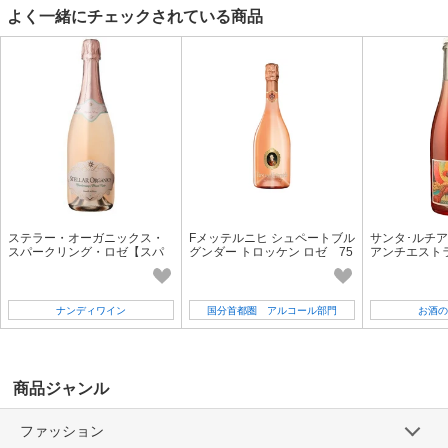
よく一緒にチェックされている商品
ステラー・オーガニックス・
Fメッテルニヒ シュペートブル
サンタ･ルチア
スパークリング・ロゼ【スパ
グンダー トロッケン ロゼ 75
アンチエスト
ークリング】
0ML 【スパークリングワイ
然派 オーガニ
ン】【輸入ワイン】
ナンディワイン
国分首都圏 アルコール部門
お酒の
商品ジャンル
ファッション