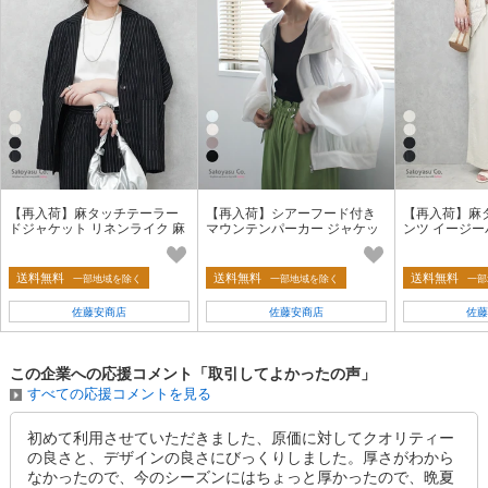
【再入荷】麻タッチテーラー
【再入荷】シアーフード付き
【再入荷】麻
ドジャケット リネンライク 麻
マウンテンパーカー ジャケッ
ンツ イージー
風 半袖 2026春夏新作【即納】
ト アウター 2026夏新作 晩夏
プワイドパンツ
秋【即納】
新作【即納】
送料無料
送料無料
送料無料
一部地域を除く
一部地域を除く
一部
佐藤安商店
佐藤安商店
佐藤
この企業への応援コメント「取引してよかったの声」
すべての応援コメントを見る
初めて利用させていただきました、原価に対してクオリティー
の良さと、デザインの良さにびっくりしました。厚さがわから
なかったので、今のシーズンにはちょっと厚かったので、晩夏