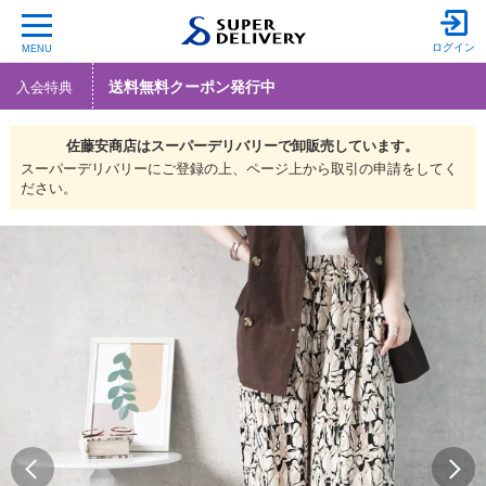
ログイン
MENU
送料無料クーポン発行中
入会特典
佐藤安商店は
スーパーデリバリーで
卸販売しています。
スーパーデリバリーにご登録の上、ページ上から取引の申請をしてく
ださい。