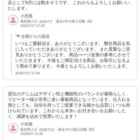
品として8月には動きそうです。 これからもよろしくお願いい
たします。
小売業
最終購入日
過去1年の購入回数
3回
2026/7/7
2026/7/17 17:40
企業からの返信
いつもご愛顧頂き、ありがとうございます。 弊社商品を気
に入っていただきありがとうございます。 また貴重なご意
見ありがとうございます。 商品ぺージ改善の参考にさせて
いただきます。 今後もご満足頂ける商品、お取引になるよ
う努めて参ります。 今後ともよろしくお願いいたします。
2026/7/17 17:48
貴社のデニムはデザイン性と機能性のバランスが素晴らしく、
リピーター様が非常に多い看板商品となっています。仕入れる
側としても、自信を持ってご提案できる確かな品質にいつも助
けられています。これからも末永いお付き合いをお願いした
く、感謝を込めて投票いたします！
小売業
最終購入日
過去1年の購入回数
6回
2026/7/13
2026/5/7 13:46