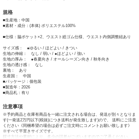
程よくゆとりのあるシルエットで、
体のラインを拾いにくく、リラックスした穿き心地です。
規格
軽やかな素材感で動きやすく、歩行時ももたつきにくいのがポイント。
■
生産地：中国
■
素材・成分：(本体) ポリエステル100%
デイリー使いはもちろん、旅行やお出かけなど
アクティブなシーンにもおすすめです。
■仕様：脇ポケット×2、ウエスト総ゴム仕様、ウエスト内側調整紐あり
サイズ感： ●ゆるい / ほどよい / きつい
カラーはベージュ・カーキ・ブラックの3色展開です。
生地の伸縮： なし / 弱い / ●ほどよい / 強い
(実物と近いカラーはcolor variation画像を参考にしてください)
生地の厚み： ●春夏向き / オールシーズン向き / 秋冬向き
生地の透け感： なし
裏地： あり
【商品のイメージ】 カジュアル、ナチュラル
生産国： 中国
【着用シーン】 レジャー・旅行・街着・お買い物・ママ会などにお勧め
■
パッケージ：個包装
安心と安全：専門の検品工場で、一品一品検査して合格した商品です。
■
製造年：2026
■
商品札：有り
・ ・ ・ ・ ・ ・ ・ ・ ・ ・
【 Emma 】(エマ)
注意事項
「Emma」はドイツ語で「すべてを許容する、大きな」や
※予約商品と在庫有商品を一緒に注文される場合は、発送が別々となりま
「優しい」「宇宙」「全世界の」と いう意味。
す
(一発送2万円以下(税抜)につき送料が発生致します)
ので、 送料にご注意
30代前半〜40代前半の働くママから全ての女性に応援してあげたい。
ください《同梱希望の場合は必ずご注文時にコメントお願い致します》
Emmaの商品を着ると優しい気持ちや
※すべて平置きサイズです。
楽しい気持ちになるそんな商品を企画しています。
採寸方法や素材により、多少の誤差がございますのでご了承ください。
・ ・ ・ ・ ・ ・ ・ ・ ・ ・