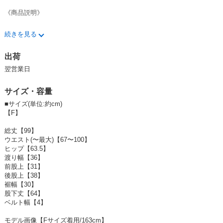
《商品説明》
存在感のあるペイント柄が目を引く、
続きを見る
コーディネートの主役になるイージーパンツ。
出荷
シンプルなトップスと合わせるだけで、
こなれたスタイリングが完成します。
翌営業日
ウエストはイージー仕様で、リラックス感のある穿き心地。
サイズ・容量
程よくゆとりのあるシルエットで、
■サイズ(単位:約cm)
体のラインを拾いにくく、デイリーに着用しやすいデザインです。
【F】
軽やかな素材感で、ロングシーズン活躍♪
総丈【99】
ウエスト(〜最大)【67〜100】
カジュアルスタイルはもちろん、
ヒップ【63.5】
きれいめアイテムと合わせたミックスコーデにもおすすめです。
渡り幅【36】
前股上【31】
--------------------------------------------------------------
後股上【38】
《着用感》164cm(Fサイズ着用)
裾幅【30】
股下丈【64】
ウエストはイージー仕様で締め付け感が少なく、
ベルト幅【4】
長時間の着用でもストレスフリー。
モデル画像【Fサイズ着用/163cm】