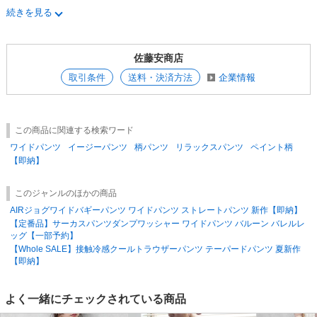
※取り扱いについては、商品についている品質表示でご確認ください。
続きを見る
※素材感や色合いの表現には個人差があり、環境におり色合いが異なる場
#ペイント柄イージーパンツ #フレアパンツ #ワイドパンツ #大人フレア
合がございます。
パンツ
※モデル着用写真は屋外での撮影も含まれることもある為、
#リラックスパンツ #総柄パンツ #ウエストゴム #ペイント柄 #2026春新作
佐藤安商店
実際のカラーと多少異なる場合がございます。
※ご使用のパソコンのモニター環境により、
E-6591
取引条件
送料・決済方法
企業情報
実物のカラーと異なって見える場合があります。
※色味が異なる等のクレームはお受けできません。
ご了承の上ご注文をお願い致します
※在庫数量は、他店出品分との共有の為、売り違いが生じる場合がござい
この商品に関連する検索ワード
ます。
完売の際はご了承ください。
ワイドパンツ
イージーパンツ
柄パンツ
リラックスパンツ
ペイント柄
【即納】
このジャンルのほかの商品
AIRジョグワイドバギーパンツ ワイドパンツ ストレートパンツ 新作【即納】
【定番品】サーカスパンツダンプワッシャー ワイドパンツ バルーン バレルレ
ッグ【一部予約】
【Whole SALE】接触冷感クールトラウザーパンツ テーパードパンツ 夏新作
【即納】
よく一緒にチェックされている商品