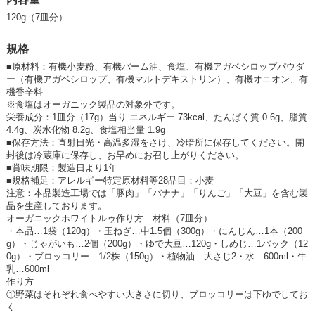
120g（7皿分）
規格
■
原材料：有機小麦粉、有機パーム油、食塩、有機アガベシロップパウダ
ー（有機アガベシロップ、有機マルトデキストリン）、有機オニオン、有
機香辛料
※食塩はオーガニック製品の対象外です。
栄養成分：1皿分（17g）当り エネルギー 73kcal、たんぱく質 0.6g、脂質
4.4g、炭水化物 8.2g、食塩相当量 1.9g
■
保存方法：直射日光・高温多湿をさけ、冷暗所に保存してください。開
封後は冷蔵庫に保存し、お早めにお召し上がりください。
■
賞味期限：製造日より1年
■
規格補足：アレルギー特定原材料等28品目：小麦
注意：本品製造工場では「豚肉」「バナナ」「りんご」「大豆」を含む製
品を生産しております。
オーガニックホワイトルゥ作り方 材料（7皿分）
・本品…1袋（120g）・玉ねぎ…中1.5個（300g）・にんじん…1本（200
g）・じゃがいも…2個（200g）・ゆで大豆…120g・しめじ…1パック（12
0g）・ブロッコリー…1/2株（150g）・植物油…大さじ2・水…600ml・牛
乳…600ml
作り方
①野菜はそれぞれ食べやすい大きさに切り、ブロッコリーは下ゆでしてお
く