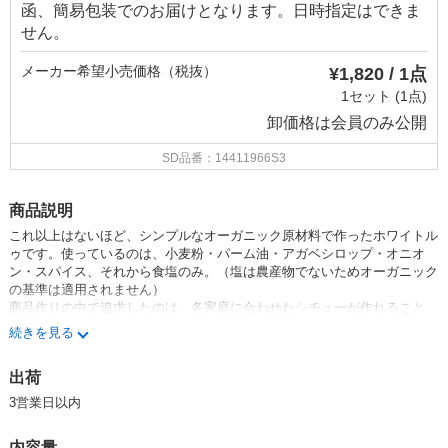
函、簡易包装でのお届けとなります。日時指定はできま
せん。
メーカー希望小売価格（税抜）
¥1,820 / 1点
1セット (1点)
卸価格は
会員のみ公開
SD品番：14411966S3
商品説明
これ以上はないほど、シンプルなオーガニック原材料で作ったホワイトル
ゥです。使っているのは、小麦粉・パーム油・アガベシロップ・オニオ
ン・スパイス、それから食塩のみ。（塩は農産物でないためオーガニック
の基準は適用されません）
商品作りの中で追求したのは、各家庭に合わせたシチューが作れること
と、シンプルで優しい味にすることです。長年スパイスが主役のカレーを
続きを見る
製造してきた私たちにとって当初は勝手の違いに戸惑いもありましたが、
自信を持ってお勧めできるホワイトルゥができました。
出荷
牛乳や豆乳などを加えて、皆さんのお家のやさしいシチューを作ってくだ
さい。
3営業日以内
有機JAS認証取得商品
内容量