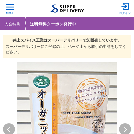
ログイン
MENU
送料無料クーポン発行中
入会特典
井上スパイス工業は
スーパーデリバリーで
卸販売しています。
スーパーデリバリーにご登録の上、ページ上から取引の申請をしてく
ださい。