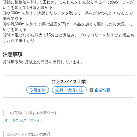
②鍋に植物油を熱して玉ねぎ、にんじんをしんなりするまで炒め、じゃが
いもを加えて1分ほど炒める
③水600mlを加え、沸騰したらアクを取って、具材がやわらかくなるまで
弱火で煮る
④牛乳600mlを加えて鍋の温度を下げ、本品を加えて溶かしたら大豆、し
めじを加える
⑤時々混ぜながら弱火で15分ほど煮込み、ブロッコリーを加えひと煮立ち
したら出来上がり
注意事項
賞味期限8か月以上の商品を出荷しています。
井上スパイス工業
取引条件
送料・決済方法
企業情報
この商品に関連する検索ワード
オーガニック
ホワイト
このジャンルのほかの商品