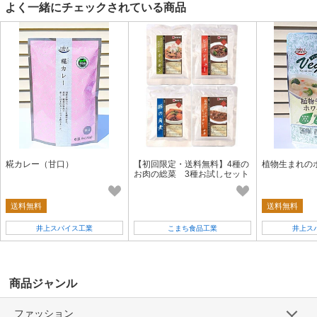
よく一緒にチェックされている商品
糀カレー（甘口）
【初回限定・送料無料】4種の
植物生まれの
お肉の総菜 3種お試しセット
送料無料
送料無料
井上スパイス工業
こまち食品工業
井上ス
商品ジャンル
ファッション