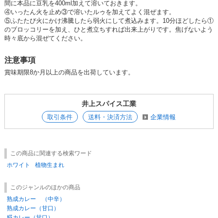
間に本品に豆乳を400ml加えて溶いておきます。
④いったん火を止め③で溶いたルゥを加えてよく混ぜます。
⑤ふたたび火にかけ沸騰したら弱火にして煮込みます。10分ほどしたら①
のブロッコリーを加え、ひと煮立ちすれば出来上がりです。焦げないよう
時々底から混ぜてください。
注意事項
賞味期限8か月以上の商品を出荷しています。
井上スパイス工業
取引条件
送料・決済方法
企業情報
この商品に関連する検索ワード
ホワイト
植物生まれ
このジャンルのほかの商品
熟成カレー （中辛）
熟成カレー（甘口）
糀カレー（甘口）