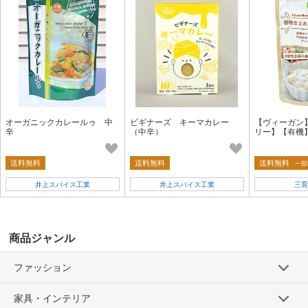
オーガニックカレールゥ 中
ビギナーズ キーマカレー
【ヴィーガン
辛
（中辛）
リー】【有機
証取得】植物
トソース 160
送料無料
送料無料
送料無料
一部
井上スパイス工業
井上スパイス工業
三育
商品ジャンル
ファッション
家具・インテリア