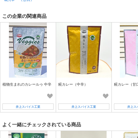
この企業の関連商品
植物生まれのカレールゥ 中辛
糀カレー（中辛）
糀カレー（甘
井上スパイス工業
井上スパイス工業
井上ス
よく一緒にチェックされている商品