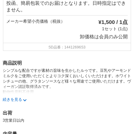
投函、簡易包装でのお届けとなります。日時指定はでき
ません。
メーカー希望小売価格（税抜）
¥1,500 / 1点
1セット (1点)
卸価格は
会員のみ公開
SD品番：14412696S3
商品説明
シンプルな配合ですが素材の旨味を生かしたルゥです。豆乳やアーモンド
ミルクをご使用いただくとよりコク深くおいしくいただけます。ホワイト
シチューの他、グラタンソースなど様々な用途でご使用いただけます。
ヴ
ィーガン認証取得済みです。
動物性原料不使用
続きを見る
グルテンフリー
脂質
98%
オフ
出荷
植物性原料の旨味を生かして、作り上げたホワイトルゥです。
3営業日以内
内容量