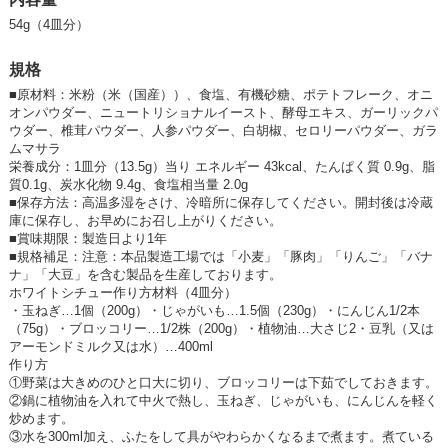
54g（4皿分）
規格
■
原材料：米粉（米（国産））、食塩、有機砂糖、ポテトフレーク、オニ
オンパウダー、ニュートリショナルイースト、酵母エキス、ガーリックパ
ウダー、椎茸パウダー、人参パウダー、白胡椒、セロリーパウダー、ガラ
ムマサラ
栄養成分：1皿分（13.5g）当り エネルギー 43kcal、たんぱく質 0.9g、脂
質0.1g、炭水化物 9.4g、食塩相当量 2.0g
■
保存方法：高温多湿をさけ、冷暗所に保存してください。開封後は冷蔵
庫に保存し、お早めにお召し上がりください。
■
賞味期限：製造日より1年
■
規格補足：注意：本品製造工場では「小麦」「豚肉」「りんご」「バナ
ナ」「大豆」を含む製品を生産しております。
ホワイトシチュー作り方材料（4皿分）
・玉ねぎ…1個（200g）・じゃがいも…1.5個（230g）・にんじん1/2本
（75g）・ブロッコリー…1/2株（200g）・植物油…大さじ2・豆乳（又は
アーモンドミルク又は水）…400ml
作り方
①野菜は大きめのひと口大に切り、ブロッコリーは下茹でしておきます。
②鍋に植物油を入れて中火で熱し、玉ねぎ、じゃがいも、にんじんを軽く
炒めます。
③水を300ml加え、ふたをして具がやわらかくなるまで煮ます。煮ている