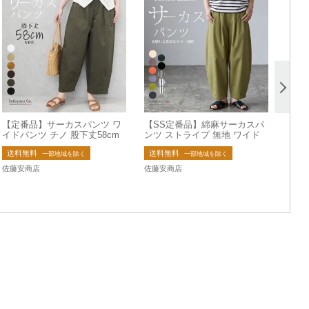
【定番品】サーカスパンツ ワ
【SS定番品】綿麻サーカスパ
イドパンツ チノ 股下丈58cm
ンツ ストライプ 無地 ワイド
パンツ バレルレッグ【一部予
パンツ バレルレッグ 2026夏新
送料無料
送料無料
約】
作【即納】
一部地域を除く
一部地域を除く
佐藤安商店
佐藤安商店