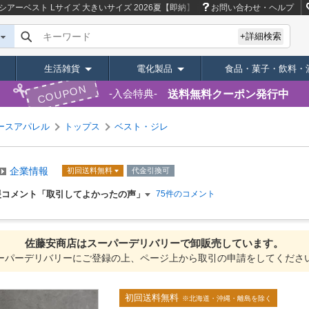
アーベスト Lサイズ 大きいサイズ 2026夏【即納】
商品ページ｜卸・仕入れサイ
お問い合わせ・ヘルプ
キーワード
+詳細検索
生活雑貨
電化製品
食品・菓子・飲料・
COUPON
送料無料クーポン発行中
入会特典
ースアパレル
トップス
ベスト・ジレ
企業情報
初回送料無料
代金引換可
援コメント「取引してよかったの声」
75件のコメント
佐藤安商店は
スーパーデリバリーで
卸販売しています。
ーパーデリバリーにご登録の上、ページ上から取引の申請をしてくださ
初回送料無料
※北海道・沖縄・離島を除く