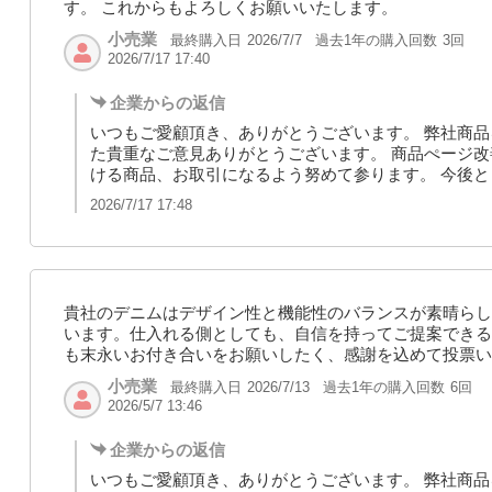
す。 これからもよろしくお願いいたします。
小売業
最終購入日
過去1年の購入回数
3回
2026/7/7
2026/7/17 17:40
企業からの返信
いつもご愛顧頂き、ありがとうございます。 弊社商品
た貴重なご意見ありがとうございます。 商品ぺージ改
ける商品、お取引になるよう努めて参ります。 今後
2026/7/17 17:48
貴社のデニムはデザイン性と機能性のバランスが素晴らし
います。仕入れる側としても、自信を持ってご提案できる
も末永いお付き合いをお願いしたく、感謝を込めて投票い
小売業
最終購入日
過去1年の購入回数
6回
2026/7/13
2026/5/7 13:46
企業からの返信
いつもご愛顧頂き、ありがとうございます。 弊社商品