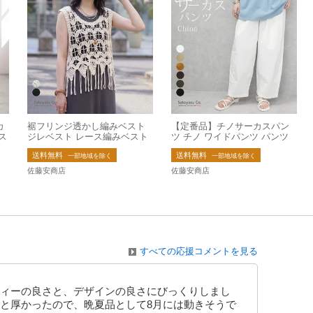
カ
裾フリンジ透かし編みベスト
【定番品】チノサーカスパン
ス
ジレベスト レース編みベスト
ツ チノ ワイドパンツ パンツ
長
トップス フリンジ PO 2026夏
バレルレッグ 大きいサイズ
送料無料
送料無料
新作【即納】
【一部予約】
一部地域を除く
一部地域を除く
佐藤安商店
佐藤安商店
すべての応援コメントを見る
ィーの良さと、デザインの良さにびっくりしまし
と厚かったので、晩夏品として8月には動きそうで