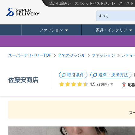
透かし編みレースポケットベストジレ レースベスト シ
すべて
ファッション
家具・インテリア
スーパーデリバリーTOP
全てのジャンル
ファッション
レディ
取引条件
送料・決済方法
佐藤安商店
4.5
応
（236件）
ス