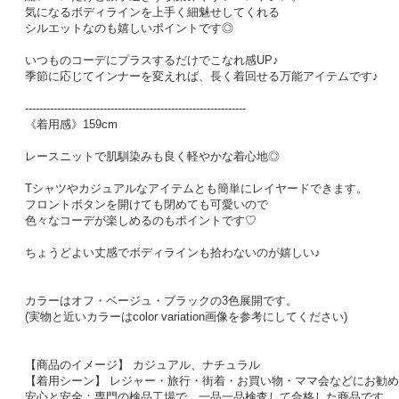
気になるボディラインを上手く細魅せしてくれる
シルエットなのも嬉しいポイントです◎
いつものコーデにプラスするだけでこなれ感UP♪
季節に応じてインナーを変えれば、長く着回せる万能アイテムです♪
--------------------------------------------------------------
《着用感》159cm
レースニットで肌馴染みも良く軽やかな着心地◎
Tシャツやカジュアルなアイテムとも簡単にレイヤードできます。
フロントボタンを開けても閉めても可愛いので
色々なコーデが楽しめるのもポイントです♡
ちょうどよい丈感でボディラインも拾わないのが嬉しい♪
カラーはオフ・ベージュ・ブラックの3色展開です。
(実物と近いカラーはcolor variation画像を参考にしてください)
【商品のイメージ】 カジュアル、ナチュラル
【着用シーン】 レジャー・旅行・街着・お買い物・ママ会などにお勧め
安心と安全：専門の検品工場で、一品一品検査して合格した商品です。