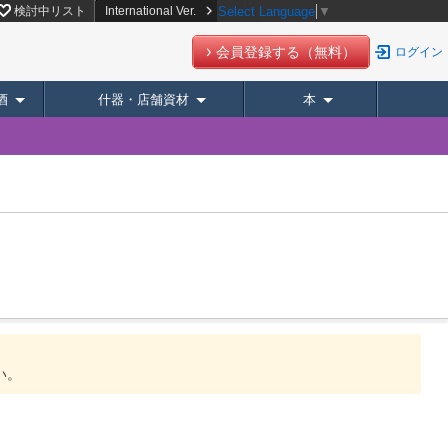
ト【スーパーデリバリー】
検討中リスト
International Ver.
Select Language
▼
会員登録する（無料）
ログイン
酒
什器・店舗資材
本
い。