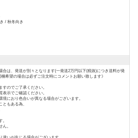
い
 / 秋冬向き
場合は、発送が別々となります
(一発送2万円以下(税抜)につき送料が発
同梱希望の場合は必ずご注文時にコメントお願い致します》
ますのでご了承ください。
質表示でご確認ください。
環境におり色合いが異なる場合がございます。
こともある為、
。
す。
せん。
り違いが生じる場合がございます。