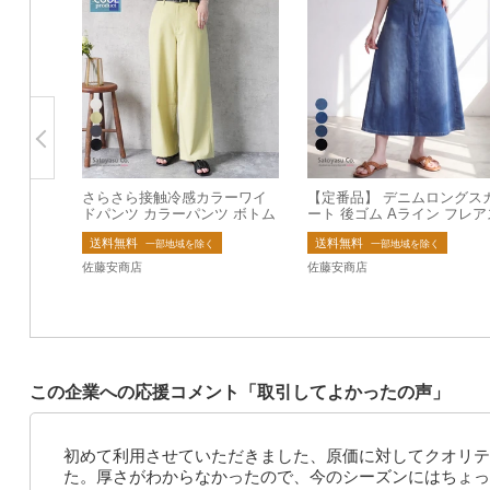
さらさら接触冷感カラーワイ
【定番品】 デニムロングス
ドパンツ カラーパンツ ボトム
ート 後ゴム Aライン フレア
ス 2026夏新作 【即納】
カート デニムスカート 低身
送料無料
送料無料
【一部予約】
一部地域を除く
一部地域を除く
佐藤安商店
佐藤安商店
この企業への応援コメント「取引してよかったの声」
初めて利用させていただきました、原価に対してクオリテ
た。厚さがわからなかったので、今のシーズンにはちょっ