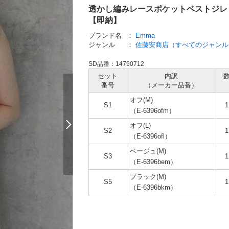
透かし編みレースポケットベストジレ レ
【即納】
ブランド名
：
Emma
ジャンル
：
佐藤安商店（すべてのジャンル
SD品番：14790712
セット
内訳
番号
（メーカー
品番）
オフ(M)
S1
（E-6396ofm）
オフ(L)
S2
（E-6396ofl）
ベージュ(M)
S3
（E-6396bem）
ブラック(M)
S5
（E-6396bkm）