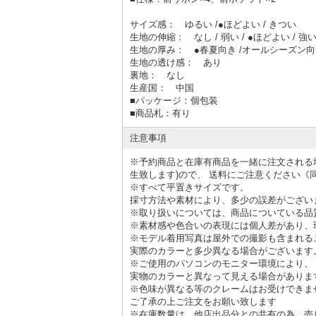
サイズ感： ゆるい /●ほどよい / きつい
生地の伸縮： なし / 弱い / ●ほどよい / 強
生地の厚み： ●春夏向き /オールシーズン向き
生地の透け感： あり
裏地： なし
生産国： 中国
■
パッケージ：個包装
■
商品札：有り
注意事項
※予約商品と在庫有商品を一緒に注文される
生致します)
ので、 送料にご注意ください《
※すべて平置きサイズです。
採寸方法や素材により、多少の誤差がござい
※取り扱いについては、商品についている品
※素材感や色合いの表現には個人差があり、
※モデル着用写真は屋外での撮影も含まれる
実際のカラーと多少異なる場合がございます
※ご使用のパソコンのモニター環境により、
実物のカラーと異なって見える場合がありま
※色味が異なる等のクレームはお受けできま
ご了承の上ご注文をお願い致します
※在庫数量は、他店出品分との共有の為、売