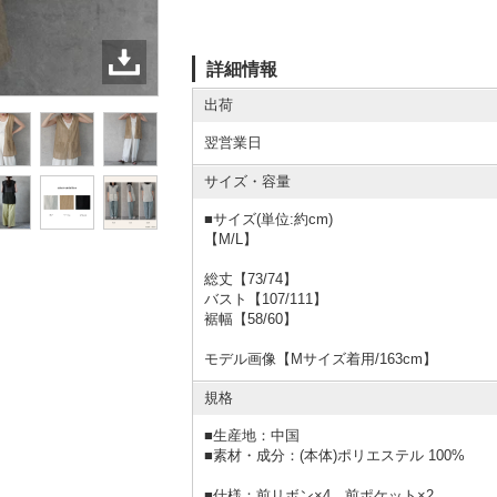
詳細情報
出荷
翌営業日
サイズ・容量
■サイズ(単位:約cm)
【M/L】
総丈【73/74】
バスト【107/111】
裾幅【58/60】
モデル画像【Mサイズ着用/163cm】
規格
■
生産地：中国
■
素材・成分：(本体)ポリエステル 100%
■仕様：前リボン×4、前ポケット×2