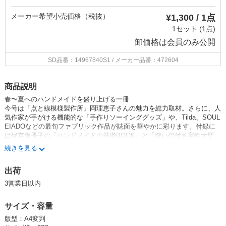
メーカー希望小売価格（税抜）
¥1,300 / 1点
1セット (1点)
卸価格は
会員のみ公開
SD品番：14967840S1
/ メーカー品番：472604
商品説明
春〜夏へのハンドメイドを盛り上げる一冊
今号は「点と線模様製作所」岡理恵子さんの魅力を総力取材。さらに、人
気作家が手がける機能的な「手作りソーインググッズ」や、Tilda、SOUL
EIADOなどの最旬ファブリック作品が誌面を華やかに彩ります。付録に
は保存版冊子の「ハンドメイドの基礎BOOK」と「縫い代付き実物大型
紙」が付き、初心者からベテランまで「今すぐ作りたい！」に応えます。
続きを見る
13625-04
出荷
綴込型紙1点、別冊小冊子1点
3営業日以内
カテゴリー：定期雑誌 Cotton friend
サイズ・容量
版型：A4変判