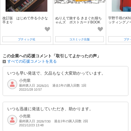
改訂版 はじめて作る小さな
ぬりえで旅する きまぐれ猫ち
宇野千尋のKNIT
手まり
ゃんズ ポストカードBOOK
ッティングノ
ブティック社
コスミック出版
ブテ
この企業への応援コメント「取引してよかったの声」
すべての応援コメントを見る
いつも早い発送で、欠品もなく大変助かっています。
小売業
最終購入日
過去1年の購入回数
1回
2026/2/1
2022/1/28 10:57
いつも迅速に発送していただき、助かります。
小売業
最終購入日
過去1年の購入回数
2回
2026/7/30
2021/12/23 13:48