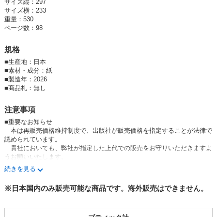
サイズ縦：297
サイズ横：233
重量：530
ページ数：98
規格
■
生産地：日本
■
素材・成分：紙
■
製造年：2026
■
商品札：無し
注意事項
■重要なお知らせ
本は再販売価格維持制度で、出版社が販売価格を指定することが法律で
認められています。
貴社においても、弊社が指定した上代での販売をお守りいただきますよ
うお願いいたします。
万が一、お守りいただけない場合はお取引を中止させていただきます。
続きを見る
予めご了承ください。
※日本国内のみ販売可能な商品です。海外販売はできません。