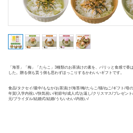
「海苔」「梅」「たらこ」3種類のお茶漬けの素を、パリッと食感で香
した。贈る側も貰う側も思わずほっこりするかわいいギフトです。
食品
/
タクセイ
/最中
/もなか
/お茶漬け
/海苔/梅/たらこ/猫/ねこ
/ギフト
/母
年賀/
入学内祝い/快気祝い/初節句/成人式/お返し/クリスマス/プレゼント/
元/ブライダル/結婚式/結婚/うちいわい/内祝い/