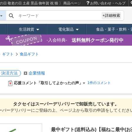
日 敬老の日 土産 景品 御年賀 祝 猫 〕
商品ページ｜卸・仕入れサイト【スーパー
お問い合わせ・ヘルプ
キーワード
+詳細検索
生活雑貨
電化製品
食品・菓子・飲料・
COUPON
送料無料クーポン発行中
入会特典
ギフト
食品ギフト
・決済方法
企業情報
応援コメント「取引してよかったの声」
1件のコメント
タクセイは
スーパーデリバリーで
卸販売しています。
ーパーデリバリーにご登録の上、ページ上から取引の申請をしてくださ
最中ギフト(送料込み)【福ねこ最中(お茶