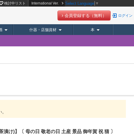
デリバリー】
検討中リスト
International Ver.
Select Language
▼
会員登録する（無料）
ログイン
酒
什器・店舗資材
本
い。
漬け)】〔 母の日 敬老の日 土産 景品 御年賀 祝 猫 〕