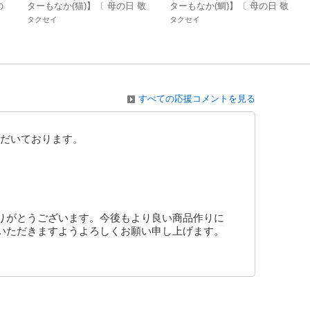
の
ターもなか(猫)】〔 母の日 敬
ターもなか(鯛)】〔 母の日 敬
吸
老の日 土産 景品 御年賀 和菓
老の日 土産 景品 御年賀 和菓
タクセイ
タクセイ
子 祝 あんこ 〕
子 祝 あんこ〕
すべての応援コメントを見る
だいております。
りがとうございます。今後もより良い商品作りに
いただきますようよろしくお願い申し上げます。