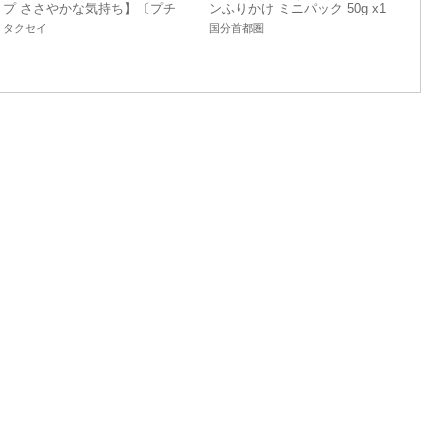
プ ささやかな気持ち】〔プチ
ンふりかけ ミニパック 50g x1
ギフト メッセージ 感謝 ねこ
0 【ふりかけ・お茶漬け】
タクセイ
国分首都圏
即席〕