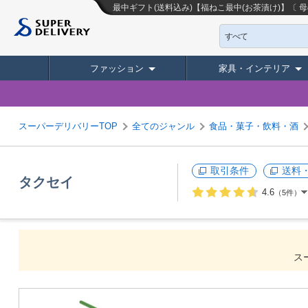
最中ギフト(送料込み)【福ねこ最中(お茶漬け)】〔 母の
すべて
ファッション
家具・インテリア
スーパーデリバリーTOP
全てのジャンル
食品・菓子・飲料・酒
取引条件
送料
タクセイ
4.6
（5件）
ス