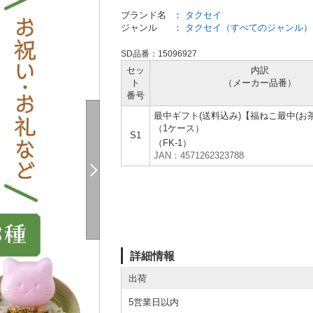
ブランド名
：
タクセイ
ジャンル
：
タクセイ（すべてのジャンル）
SD品番：15096927
セッ
内訳
ト
（メーカー
品番）
番号
最中ギフト(送料込み)【福ねこ最中(お茶
（1ケース）
S1
（FK-1）
JAN：4571262323788
詳細情報
出荷
5営業日以内