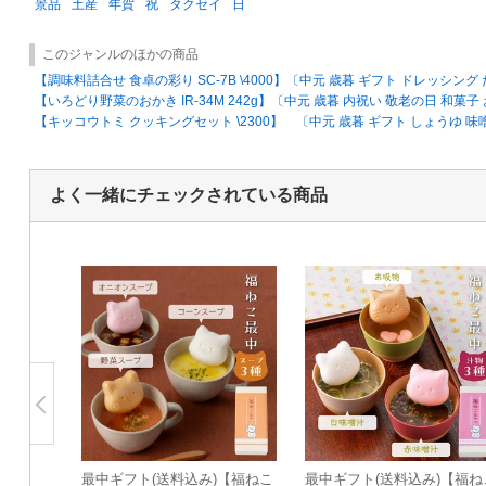
景品
土産
年賀
祝
タクセイ
日
このジャンルのほかの商品
【調味料詰合せ 食卓の彩り SC-7B \4000】〔中元 歳暮 ギフト ドレッシング
【いろどり野菜のおかき IR-34M 242g】〔中元 歳暮 内祝い 敬老の日 和菓子
【キッコウトミ クッキングセット \2300】 〔中元 歳暮 ギフト しょうゆ 味
よく一緒にチェックされている商品
最中ギフト(送料込み)【福ねこ
最中ギフト(送料込み)【福ね