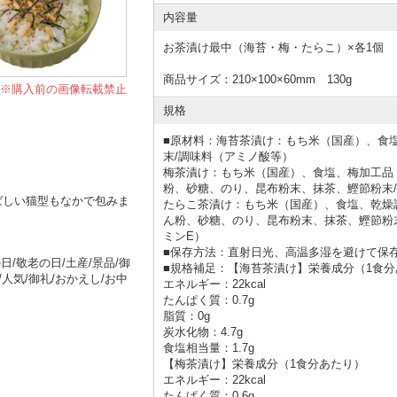
内容量
お茶漬け最中（海苔・梅・たらこ）×各1個
商品サイズ：210×100×60mm 130g
※購入前の画像転載禁止
規格
■
原材料：海苔茶漬け：もち米（国産）、食
末/調味料（アミノ酸等）
梅茶漬け：もち米（国産）、食塩、梅加工品
粉、砂糖、のり、昆布粉末、抹茶、鰹節粉末/
ばしい猫型もなかで包みま
たらこ茶漬け：もち米（国産）、食塩、乾燥
ん粉、砂糖、のり、昆布粉末、抹茶、鰹節粉
ミンE）
■
保存方法：直射日光、高温多湿を避けて保
の日
/敬老の日
/土産
/景品
/御
■
規格補足：【海苔茶漬け】栄養成分（1食分
人気/御礼/おかえし/お中
エネルギー：22kcal
たんぱく質：0.7g
脂質：0g
炭水化物：4.7g
食塩相当量：1.7g
【梅茶漬け】栄養成分（1食分あたり）
エネルギー：22kcal
たんぱく質：0.6g