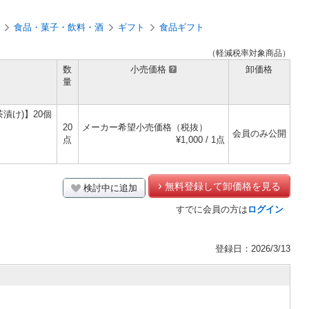
食品・菓子・飲料・酒
ギフト
食品ギフト
（軽減税率対象商品）
数
小売価格
卸価格
量
漬け)】20個
20
メーカー希望小売価格（税抜）
会員のみ公開
点
¥1,000 / 1点
無料登録して卸価格を見る
検討中に追加
すでに会員の方は
ログイン
登録日：2026/3/13