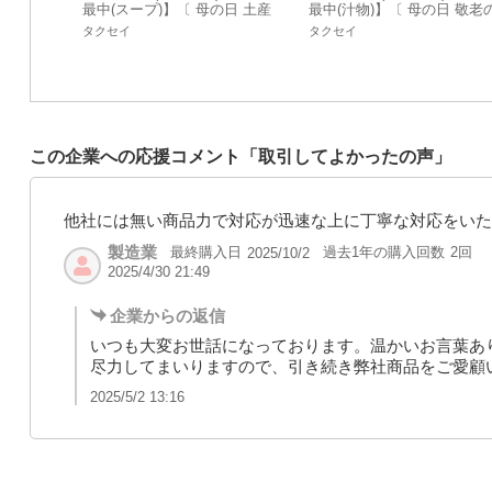
最中(スープ)】〔 母の日 土産
最中(汁物)】〔 母の日 敬老
景品 御年賀 もなか 猫〕
日 土産 景品 御年賀 味噌汁 
タクセイ
タクセイ
物 もなか 猫〕
この企業への応援コメント「取引してよかったの声」
他社には無い商品力で対応が迅速な上に丁寧な対応をいた
製造業
最終購入日
過去1年の購入回数
2回
2025/10/2
2025/4/30 21:49
企業からの返信
いつも大変お世話になっております。温かいお言葉あ
尽力してまいりますので、引き続き弊社商品をご愛顧
2025/5/2 13:16