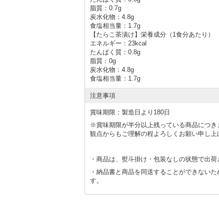
脂質：0.7g
炭水化物：4.8g
食塩相当量：1.7g
【たらこ茶漬け】栄養成分（1食分あたり）
エネルギー：23kcal
たんぱく質：0.8g
脂質：0g
炭水化物：4.8g
食塩相当量：1.7g
注意事項
賞味期限：製造日より180
日
※賞味期限が半分以上残っている商品につき
観点からもご理解の程よろしくお願い申し上
・商品は、熨斗掛け・包装なしの状態で出荷
・納品書と商品を同送することができないた
す。