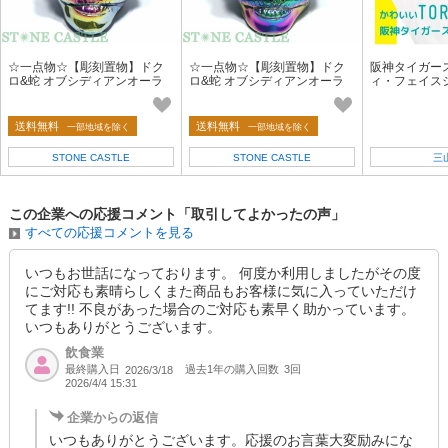
☆一点物☆【彫刻置物】ドク
☆一点物☆【彫刻置物】ドク
阪神タイガース 
ロ&蛇 オブシディアンオーラ
ロ&蛇 オブシディアンオーラ
ィ・フェイス
No.31 【天然石 パワーストー
No.32 【天然石 パワーストー
フェイスペイ
ン】
ン】
ール 入れ墨
送料無料
送料無料
一部地域を除く
一部地域を除く
STONE CASTLE
STONE CASTLE
三
この企業への応援コメント「取引してよかったの声」
すべての応援コメントを見る
いつもお世話になっております。 何度か利用しましたがその度
にご対応も素晴らしくまた商品もお客様に気に入っていただけ
てます!! 不良があった場合のご対応も素早く助かっています。
いつもありがとうございます。
飲食業
最終購入日
過去1年の購入回数
3回
2026/3/18
2026/4/4 15:31
企業からの返信
いつもありがとうございます。応援のお言葉大変励みにな