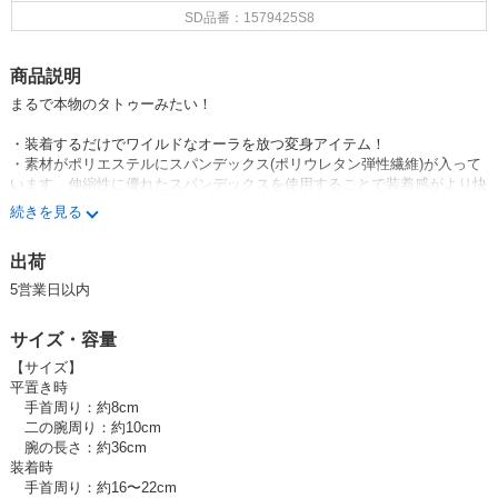
SD品番：1579425S8
商品説明
まるで本物のタトゥーみたい！
・装着するだけでワイルドなオーラを放つ変身アイテム！
・素材がポリエステルにスパンデックス(ポリウレタン弾性繊維)が入って
います。伸縮性に優れたスパンデックスを使用することで装着感がより快
適になりました。
続きを見る
・男性・女性問わずに人気の商品です。
・手触りはストッキングのようで、滑らかな肌触りです。
出荷
・軽くて薄く、通気性がいいのでムレにくく、汗も吸水してすぐ乾燥しま
す。
5営業日以内
・手首の繋ぎ目は、腕時計やブレスレットなどで隠すとよりホンモノっぽ
く見えます。
サイズ・容量
・パーティ、イベント、バンド、祭り、ハロウィン、ビーチなどでも大活
躍！
【サイズ】
・あおり運転対策にもなります。
平置き時
・洗濯はネットに入れたり、手洗いをすれば清潔に繰り返し使用可能で
手首周り：約8cm
す。
二の腕周り：約10cm
腕の長さ：約36cm
装着時
手首周り：約16〜22cm