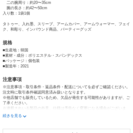
二の腕周り：約20〜35cm
腕の長さ：約42〜50cm
入り数：1袋1個
タトゥー、入れ墨、スリーブ、アームカバー、アームウォーマー、フェイ
ク、和彫り、インバウンド商品、パーティーグッズ
規格
■
生産地：韓国
■
素材・成分：ポリエステル・スパンデックス
■
パッケージ：個包装
■
製造年：2021
注意事項
※注意事項・取引条件・返品条件・配送についてを必ずご確認ください。
注文時に取引条件確認同意済み扱いとなります。
※他店舗でも販売しているため、欠品が発生する可能性がありますが、ご
了承ください。
※連載されいる製品の外見、仕様は予告なく変更になる場合がございま
す。ご了承ください。
続きを見る
※1点につき1枚となります。両腕に使用の場合は2点必要となります。