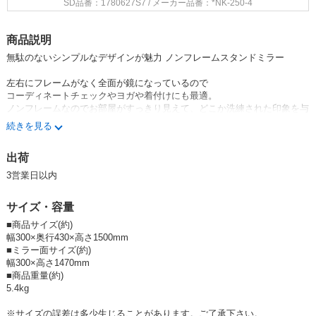
SD品番：1780627S7
/ メーカー品番：*NK-250-4
商品説明
無駄のないシンプルなデザインが魅力 ノンフレームスタンドミラー
左右にフレームがなく全面が鏡になっているので
コーディネートチェックやヨガや着付けにも最適。
ノンフレームなのでお部屋がすっきり見えて、どこか洗練された印象を与
えます。
続きを見る
使わないときは折りたたんですき間収納可能です。
出荷
・ノンフレーム
・飛散防止効果あり
3営業日以内
・角度調節可能
・完成商品
サイズ・容量
・沖縄・離島出荷不可
■商品サイズ(約)
■色アソート(4PCS)のご注文可能です。
幅300×奥行430×高さ1500mm
ご注文時、コメント欄に色内訳のご記載お願いします。
■ミラー面サイズ(約)
幅300×高さ1470mm
スタンドミラー他にもございます
■商品重量(約)
■クールスタンドミラーは→
こちら
5.4kg
■パイプスタンドミラーキャスター付は→
こちら
■ルックスタンドミラーは→
こちら
※サイズの誤差は多少生じることがあります。ご了承下さい。