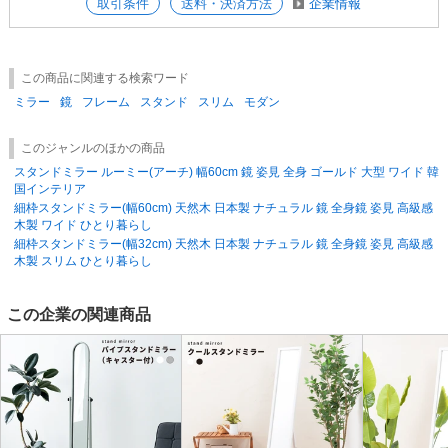
取引条件
送料・決済方法
企業情報
この商品は、
【完成商品】
となっております。
※出来る限り実物に近いお色にて画像を掲載しておりますが、PCモニタ
ーなどの環境等のちがいにより若干異なる場合がございます。
この商品に関連する検索ワード
【ご注意】以下のお届け先には別途送料がかかります。
ミラー
鏡
フレーム
スタンド
スリム
モダン
北海道1000円/1梱包につき（税別）
※沖縄・離島は出荷不可です。
このジャンルのほかの商品
※追加送料は1梱包につき料金がかかります。
スタンドミラー ルーミー(アーチ) 幅60cm 鏡 姿見 全身 ゴールド 大型 ワイド 韓
※ご不明な点はご注文前に必ずお問い合わせ下さい。
国インテリア
細枠スタンドミラー(幅60cm) 天然木 日本製 ナチュラル 鏡 全身鏡 姿見 高級感
【出荷について】
木製 ワイド ひとり暮らし
13時までのご注文は翌営業日出荷、それ以降のご注文は翌々営業日出荷と
細枠スタンドミラー(幅32cm) 天然木 日本製 ナチュラル 鏡 全身鏡 姿見 高級感
なります。
木製 スリム ひとり暮らし
※土、日、祝日のご注文は翌々営業日の出荷となります。
この企業の関連商品