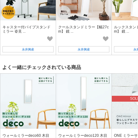
キャスター付パイプスタンド
クールスタンドミラー【幅27c
ルックスタンド
ミラー 姿見 ...
m】 鏡 ...
m】 鏡 ...
永井興産
永井興産
永
よく一緒にチェックされている商品
SOL
ウォールミラーdeco60 木目
ウォールミラーdeco120 木目
ONE ミラー