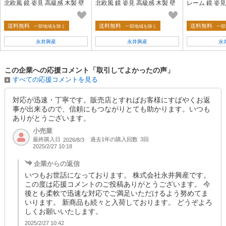
北欧風 鏡 姿見 高級感 木製 壁
北欧風 鏡 姿見 高級感 木製 壁
レーム 鏡 姿見
掛け モダン 韓国インテリア ひ
掛け モダン 韓国インテリア ひ
韓国インテリ
とり暮らし
とり暮らし
ー ひとり暮ら
送料無料
送料無料
送料無料
一部地域を除く
一部地域を除く
一部
永井興産
永井興産
永
この企業への応援コメント「取引してよかったの声」
すべての応援コメントを見る
対応が迅速・丁寧です。販売店とすればお客様にすばやくお返
事が出来るので、信頼にもつながりとても助かります。いつも
ありがとうございます。
小売業
最終購入日
過去1年の購入回数
3回
2026/8/3
2025/2/27 10:18
企業からの返信
いつもお世話になっております。 株式会社永井興産です。
この度は応援コメントのご投稿ありがとうございます。 今
後とも柔軟で迅速な対応でご満足いただけるよう努めてま
いります。 新商品も続々と入荷しております。 どうぞよろ
しくお願いいたします。
2025/2/27 10:42