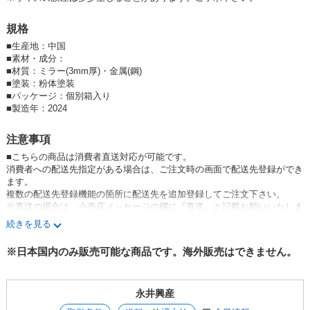
【直送可/送料無料】
規格
■
生産地：中国
■
素材・成分：
■材質：ミラー(3mm厚)・金属(鋼)
■塗装：粉体塗装
■
パッケージ：個別箱入り
■
製造年：2024
注意事項
■こちらの商品は消費者直送対応が可能です。
消費者への配送先指定がある場合は、ご注文時の画面で配送先登録ができ
ます。
複数の配送先登録機能の箇所に配送先を追加登録してご注文下さい。
※直送の場合は、小売店メッセージの欄に『直送』と記載お願いいたしま
す。
続きを見る
※配送先追加登録はこちら(ログイン後)
※日本国内のみ販売可能な商品です。海外販売はできません。
【各色アソート】をご注文の方はメッセージBOXより色指定のご連絡を
お願いします。
永井興産
※消費者直送の場合は代引き対応不可となりますのでご了承下さい。