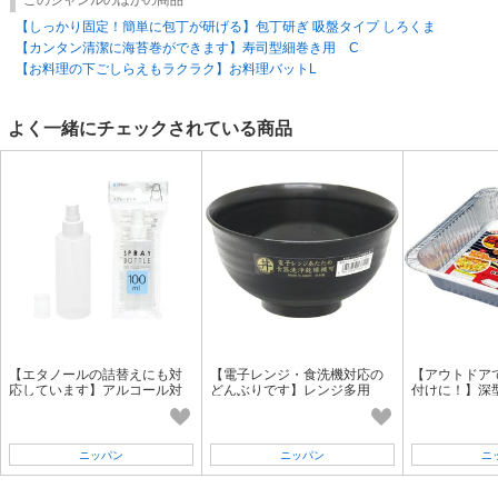
このジャンルのほかの商品
【しっかり固定！簡単に包丁が研げる】包丁研ぎ 吸盤タイプ しろくま
【カンタン清潔に海苔巻ができます】寿司型細巻き用 C
【お料理の下ごしらえもラクラク】お料理バットL
よく一緒にチェックされている商品
【エタノールの詰替えにも対
【電子レンジ・食洗機対応の
【アウトドア
応しています】アルコール対
どんぶりです】レンジ多用
付けに！】深
応スプレーボトル100ml
丼 黒
アルミプレー
ニッパン
ニッパン
ニ