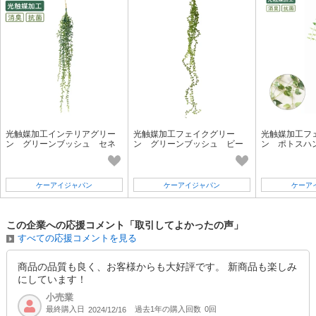
光触媒加工インテリアグリー
光触媒加工フェイクグリー
光触媒加工フ
ン グリーンブッシュ セネ
ン グリーンブッシュ ビー
ン ポトスハ
リオ
ンバイン
ケーアイジャパン
ケーアイジャパン
ケーア
この企業への応援コメント「取引してよかったの声」
すべての応援コメントを見る
商品の品質も良く、お客様からも大好評です。 新商品も楽しみ
にしています！
小売業
最終購入日
過去1年の購入回数
0回
2024/12/16