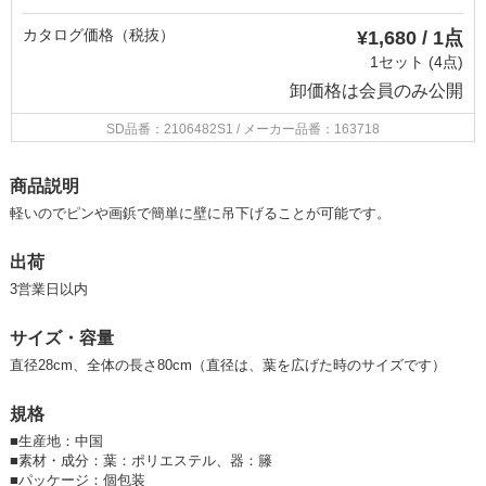
カタログ価格（税抜）
¥1,680 / 1点
1セット (4点)
卸価格は
会員のみ公開
SD品番：2106482S1
/ メーカー品番：163718
商品説明
軽いのでピンや画鋲で簡単に壁に吊下げることが可能です。
出荷
3営業日以内
サイズ・容量
直径28cm、全体の長さ80cm（直径は、葉を広げた時のサイズです）
規格
■
生産地：中国
■
素材・成分：葉：ポリエステル、器：籐
■
パッケージ：個包装