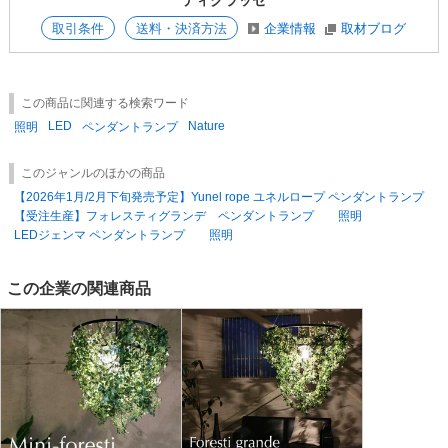
ディクラッセ
※※※
廃盤商品のご案内 2020.06更新
※※※
【営業時間】10：00〜12：00 / 13：00〜17：00
取引条件
送料・決済方法
企業情報
取材ブログ
【定休日】土・日・祝 (ご注文は24時間受付中)
※営業時間以外のお問い合わせにつきましては、原則として翌営業日に対
応させて頂きます。
この商品に関連する検索ワード
【発送スケジュール】平日15:00までのご注文分、最短出荷は翌営業日と
なります。
LED
Nature
照明
ペンダントランプ
在庫切れの商品は入荷次第検品後の出荷となります。
このジャンルのほかの商品
【送料】下代発注金額合計3万円以上で送料無料となります
【2026年1月/2月下旬発売予定】Yunel rope ユネルロープ ペンダントランプ
【納品書】納品書は商品と同送しております。
＜納品書の同送 無し＞など御依頼等のご対応はできかねます。予めご了
【受注生産】フォレスティグランデ ペンダントランプ 照明
承くださいませ。
LEDジェンマ ペンダントランプ 照明
【返品条件】返品・交換できない商品：販売後/ 店頭陳列後/ イメージ違
い/ タグやハンガーなど付属品が取り外されている/運送業者による破損/
この企業の関連商品
商品の特性であり不良と認められない/お客様都合による返品不可/出荷当
日のキャンセル不可（キャンセル料￥1,000申し受けます）
※配送先設定された住所へ商品お送りいたします。度重なるご変更や、メ
ッセージでの配送先指定はお受けできかねますので予めご了承くださいま
せ。その場合送料別途申し受けます。