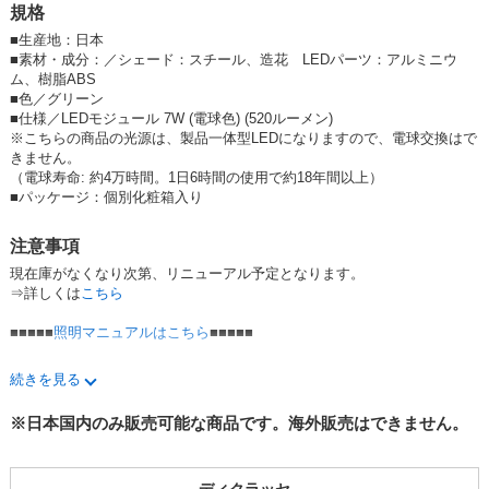
規格
点灯していないときもお部屋に爽やかな空気感をもたらし、
インテリアとしても活躍してくれます。
■
生産地：日本
■
素材・成分：／シェード：スチール、造花 LEDパーツ：アルミニウ
光源を見上げたときのグレアカットも十分考慮し、
ム、樹脂ABS
シンプルかつ機能性豊かな
■色／グリーン
デザイン形状のLED照明です。
■仕様／LEDモジュール 7W (電球色) (520ルーメン)
※こちらの商品の光源は、製品一体型LEDになりますので、電球交換はで
きません。
天井照明
（電球寿命: 約4万時間。1日6時間の使用で約18年間以上）
日本製
■
パッケージ：個別化粧箱入り
照明#照明器具#照明#天井照明#間接照明#装飾照明#ライト#ペンダントラ
イト#シーリングライト＃スポットライト＃フロアライト＃デスクライト
注意事項
＃テーブルライト#アクセサリーライト#インテリアライト#LED#LEDライ
現在庫がなくなり次第、リニューアル予定となります。
ト#LED電球#電球#電気
⇒詳しくは
こちら
■■■■■
照明マニュアルはこちら
■■■■■
【DI CLASSE catalog】
カタログ請求はこちら
続きを見る
【最新納期状況】在庫の情報につきましては、内訳をご参照ください。
※日本国内のみ販売可能な商品です。海外販売はできません。
【販売価格】メーカー希望小売価格販売にご協力お願い申し上げます。