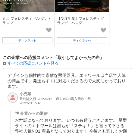
ミニ フォレスティ ペンダント
【受注生産】フォレスティグ
ランプ ...
ランデ ペンダ...
ディクラッセ
ディクラッセ
この企業への応援コメント「取引してよかったの声」
すべての応援コメントを見る
デザインも個性的で素敵な照明器具。エトワールは当店で人気
の商品です。発送もすぐに対応くださるので大変助かっており
ます。
小売業
最終購入日
過去1年の購入回数
0回
2025/6/12
2022/2/1 15:48
企業からの返信
お世話になっております。 いつも有難うございます。 星型
ライトのエトワールは誰もが『ステキ！』と言って下さる
弊社人気NO1 商品となっております！ 今後とも宜しくお願