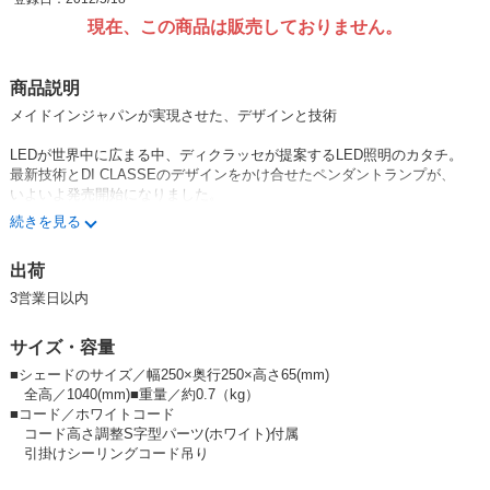
現在、この商品は販売しておりません。
商品説明
メイドインジャパンが実現させた、デザインと技術
LEDが世界中に広まる中、ディクラッセが提案するLED照明のカタチ。
最新技術とDI CLASSEのデザインをかけ合せたペンダントランプが、
いよいよ発売開始になりました。
続きを見る
ディクラッセの照明のなかでも
とくに愛されつづけているグリーンシリーズに、
出荷
自然光に近い、あたたかかみあるLED照明を採用。
3営業日以内
未来的なLED照明のイメージを払拭するような
緑をとりいれたデザインは、癒しとやすらぎをあたえてくれます。
サイズ・容量
点灯すると葉の隙間から木漏れ陽のような光がこぼれ
■シェードのサイズ／幅250×奥行250×高さ65(mm)
壁には葉っぱの影が映し出されます。
全高／1040(mm)■重量／約0.7（kg）
■コード／ホワイトコード
緑の葉っぱが蔓のようにからまる、
コード高さ調整S字型パーツ(ホワイト)付属
ユニークで小ぶりなデザインは
引掛けシーリングコード吊り
お部屋のちょっとしたアクセントに。