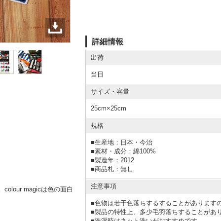
詳細情報
出荷
当日
サイズ・容量
25cm×25cm
規格
■
生産地：日本・今治
■
素材・成分：綿100%
■
製造年：2012
■
商品札：無し
注意事項
our magicは色の面白
■色物は若干色落ちするすることがあります
■製品の特性上、多少毛羽落ちすることがあ
■洗濯時はネット洗いがおすすめです