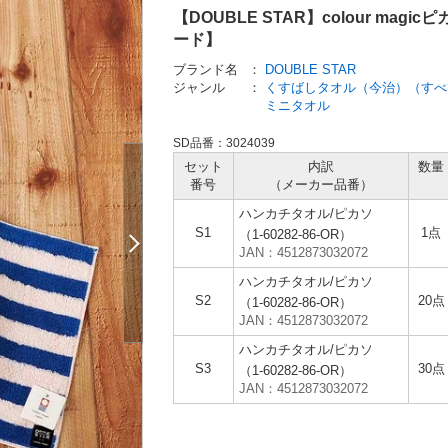
【DOUBLE STAR】colour 
ード】
ブランド名
：
DOUBLE STAR
ジャンル
：
くすばしタオル（今治）（すべ
ミニタオル
SD品番：3024039
セット
内訳
数量
番号
（メーカー
品番）
ハンカチタオル/ピカソ
S1
1点
（1-60282-86-OR）
JAN：4512873032072
ハンカチタオル/ピカソ
S2
20点
（1-60282-86-OR）
JAN：4512873032072
ハンカチタオル/ピカソ
S3
30点
（1-60282-86-OR）
JAN：4512873032072