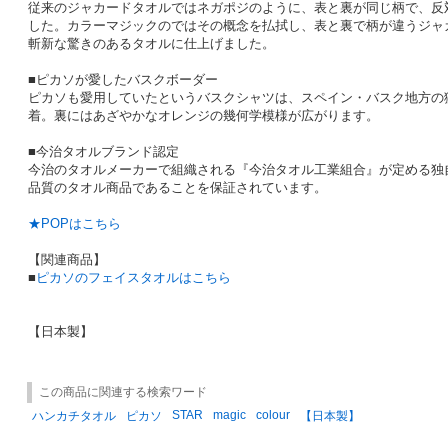
従来のジャカードタオルではネガポジのように、表と裏が同じ柄で、反
した。カラーマジックのではその概念を払拭し、表と裏で柄が違うジャ
斬新な驚きのあるタオルに仕上げました。
■ピカソが愛したバスクボーダー
ピカソも愛用していたというバスクシャツは、スペイン・バスク地方の
着。裏にはあざやかなオレンジの幾何学模様が広がります。
■今治タオルブランド認定
今治のタオルメーカーで組織される『今治タオル工業組合』が定める独
品質のタオル商品であることを保証されています。
★POPはこちら
【関連商品】
■
ピカソのフェイスタオルはこちら
【日本製】
この商品に関連する検索ワード
STAR
magic
colour
ハンカチタオル
ピカソ
【日本製】