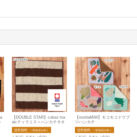
a
【DOUBLE STAR】colour ma
【moritaMiW】モコモコドウブ
＞
gicティラミス＜ハンカチタオ
ツハンカチ
ル＞【日本製】【今治タオ
送料無料
送料無料
ル】【ジャガード】
一部地域を除く
一部地域を除く
くすばしタオル（今治）
くすばしタオル（今治）