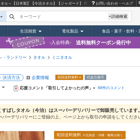
＜ハンカチタオル＞【日本製】【今治タオル】【ジャガード】
商品ページ｜卸・仕入れサイト【
お問い合わせ・ヘルプ
キーワード
+詳細検索
生活雑貨
電化製品
食品・菓子・飲料・
COUPON
送料無料クーポン発行中
入会特典
レ・ランドリー
タオル
ミニタオル
・決済方法
企業情報
初回送料無料
代金引換可
応援コメント「取引してよかったの声」
）
68件のコメント
くすばしタオル（今治）は
スーパーデリバリーで
卸販売しています
ーパーデリバリーにご登録の上、ページ上から取引の申請をしてくださ
初回送料無料
※北海道・沖縄・離島を除く