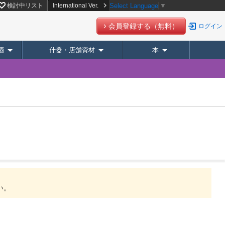
スーパーデリバリー】
検討中リスト
International Ver.
Select Language
▼
会員登録する（無料）
ログイン
酒
什器・店舗資材
本
。
い。