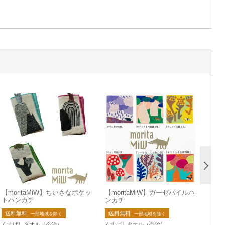
【moritaMiW】ちいさなポケッ
【moritaMiW】ガーゼパイルハ
トハンカチ
ンカチ
送料無料
送料無料
一部地域を除く
一部地域を除く
くすばしタオル（今治）
くすばしタオル（今治）