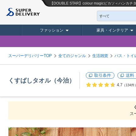
【DOUBLE STAR】colour magicピカソ
すべて
ファッション
家具・インテリア
スーパーデリバリーTOP
全てのジャンル
生活雑貨
バス・トイ
取引条件
送料
くすばしタオル（今治）
4.7
（134件
ス