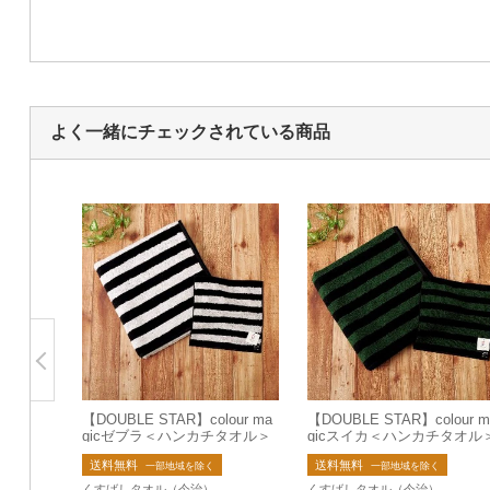
よく一緒にチェックされている商品
【DOUBLE STAR】colour ma
【DOUBLE STAR】colour m
gicゼブラ＜ハンカチタオル＞
gicスイカ＜ハンカチタオル
【日本製】【今治タオル】
【日本製】【今治タオル】
送料無料
送料無料
【ジャガード】
【ジャガード】
一部地域を除く
一部地域を除く
くすばしタオル（今治）
くすばしタオル（今治）