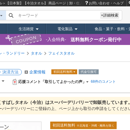
スタオル＞【日本製】【今治タオル】
商品ページ｜卸・仕入れサイト【スーパーデリバリ
お問い合わせ・ヘルプ
キーワード
+詳細検索
生活雑貨
電化製品
食品・菓子・飲料・
COUPON
送料無料クーポン発行中
入会特典
レ・ランドリー
タオル
フェイスタオル
・決済方法
企業情報
初回送料無料
代金引換可
応援コメント「取引してよかったの声」
）
68件のコメント
くすばしタオル（今治）は
スーパーデリバリーで
卸販売しています
ーパーデリバリーにご登録の上、ページ上から取引の申請をしてくださ
初回送料無料
※北海道・沖縄・離島を除く