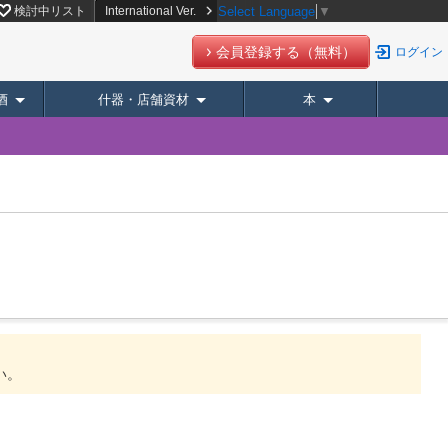
ー】
検討中リスト
International Ver.
Select Language
▼
会員登録する（無料）
ログイン
酒
什器・店舗資材
本
。
い。