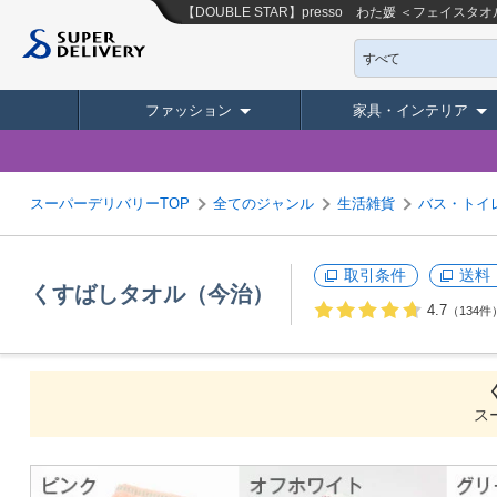
【DOUBLE STAR】presso わた媛 ＜フェイ
すべて
ファッション
家具・インテリア
スーパーデリバリーTOP
全てのジャンル
生活雑貨
バス・トイ
取引条件
送料
くすばしタオル（今治）
4.7
（134件
ス