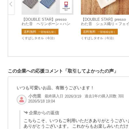
【DOUBLE STAR】presso
【DOUBLE STAR】press
わた音 ヘリンボーン＜ハン
わた音 シュス織り＜フェ
カチーフ＞【日本製】【今治
スタオル＞【日本製】【今
送料無料
送料無料
タオル】
タオル】
一部地域を除く
一部地域を除く
くすばしタオル（今治）
くすばしタオル（今治）
この企業への応援コメント「取引してよかったの声」
いつも可愛いお品、有難うございます！
小売業
最終購入日
過去1年の購入回数
3回
2026/3/19
2026/5/18 19:04
企業からの返信
こちらこそ、いつもご利用いただきありがとうござい
ありがとうございます。 これからもお楽しみいただけ