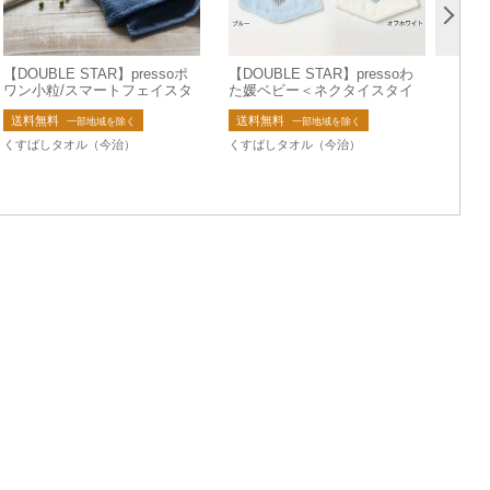
【DOUBLE STAR】pressoポ
【DOUBLE STAR】pressoわ
ワン小粒/スマートフェイスタ
た媛ベビー＜ネクタイスタイ
オル//日本製/今治タオル/ドラ
＞【日本製】 ※在庫限り
送料無料
送料無料
ム式洗濯機対応
一部地域を除く
一部地域を除く
くすばしタオル（今治）
くすばしタオル（今治）