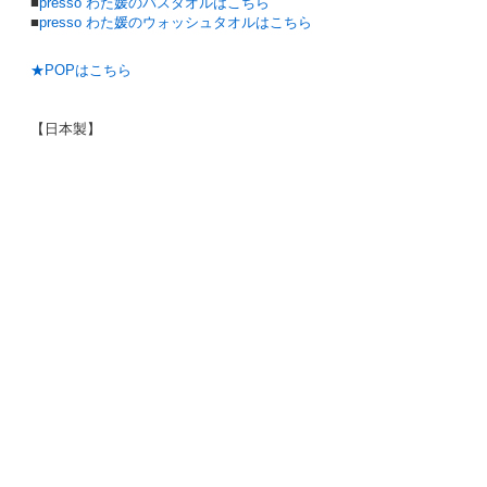
■
presso わた媛のバスタオルはこちら
■
presso わた媛のウォッシュタオルはこちら
★POPはこちら
【日本製】