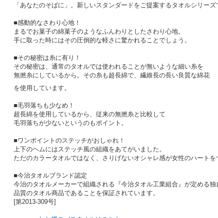
「あなたのそばに」。新しいスタンダードをご提案するタオルシリーズ
■感動的なさわり心地！
まるでお菓子の綿菓子のようなふんわりとしたさわり心地。
手に取った時にはその圧倒的な軽さに驚かれることでしょう。
■
その秘密は糸に有り！
その秘密は、通常のタオルでは使われることが無いような細い糸を
無撚糸にしているから。その糸も超長綿で、繊維長の長い良質な綿花
を使用しています。
■
毛羽落ちも少なめ！
超長綿を使用しているから、従来の無撚糸と比較して
毛羽落ちが少ないというのもポイント。
■ワンポイントのステッチがおしゃれ！
上下のヘムにはステッチ風の組織をあてがいました。
ただのカラータオルではなく、さりげないオシャレ感が女性のハートを
■今治タオルブランド認定
今治のタオルメーカーで組織される『今治タオル工業組合』が定める独
品質のタオル商品であることを保証されています。
[第2013-309号]