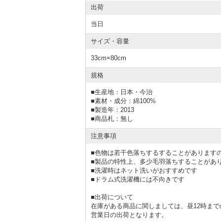
出荷
当日
サイズ・容量
33cm×80cm
規格
■
生産地：日本・今治
■
素材・成分：綿100%
■
製造年：2013
■
商品札：無し
注意事項
■色物は若干色落ちするすることがあります
■製品の特性上、多少毛羽落ちすることがあ
■洗濯時はネット洗いがおすすめです
■ドラム式洗濯機には不向きです
■出荷について
在庫がある商品に関しましては、昼12時まで
営業日の出荷となります。