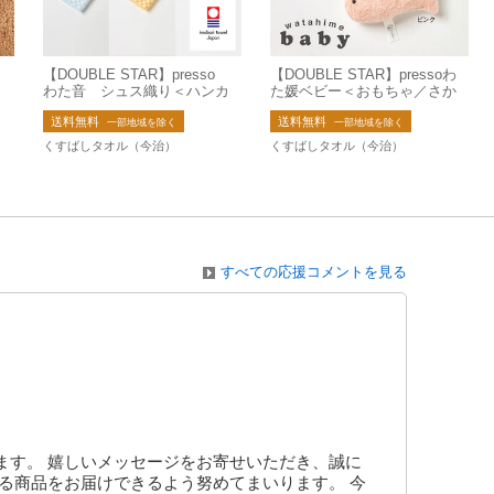
o
【DOUBLE STAR】presso
【DOUBLE STAR】pressoわ
イ
わた音 シュス織り＜ハンカ
た媛ベビー＜おもちゃ／さか
治
チーフ＞【日本製】【今治タ
な＞【日本製】 ※在庫限り
送料無料
送料無料
オル】
一部地域を除く
一部地域を除く
くすばしタオル（今治）
くすばしタオル（今治）
すべての応援コメントを見る
ます。 嬉しいメッセージをお寄せいただき、誠に
る商品をお届けできるよう努めてまいります。 今