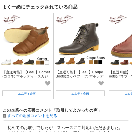
よく一緒にチェックされている商品
【直送可能】【FeeL】Cornet
【直送可能】【FeeL】Coupe
【直送可能】【F
(コロネ) 本革レディースカジ
Boots(コッペブーツ) 本革レデ
oots(パネブ
ュアル FE-02
ィースカジュアル FE-12
スカジュアル 
エムディ企画
エムディ企画
エム
この企業への応援コメント「取引してよかったの声」
すべての応援コメントを見る
初めてのお取引でしたが、スムーズにご対応いただきました。