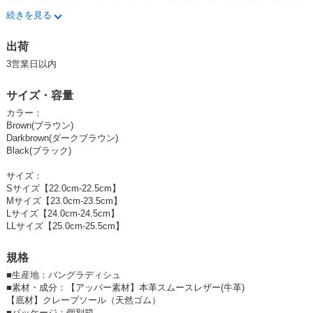
ます。
続きを見る
【ボロネーゼ製法】とは
この製法はとても作業工程の多い製法で、コストや手間はかかりますが、
出荷
その分足を包み込むような柔らかさ・足に吸い付く反り返りの良さ・長時
間の歩行に適しているといったたくさんの利点があります。
3営業日以内
【FeeL】は履いた時に柔らかさを感じる。
サイズ・容量
靴を見た時にあったかな気持ちになる。
靴から様々な事を感じてほしいと願いを込めたシューズブランドです。
カラー：
素材やデザインは勿論の事、製法にも徹底的にこだわっており、
Brown(ブラウン)
履き心地や歩きやすさも折り紙付きです。
Darkbrown(ダークブラウン)
FeeLの靴は主にボロネーゼ製法とプラットフォーム製法という製法で作
Black(ブラック)
られています。
二つの製法はとても作業工程の多い製法でコストや手間はかかりますがそ
サイズ：
の分、
Sサイズ【22.0cm-22.5cm】
足を包み込むような柔らかさ
Mサイズ【23.0cm-23.5cm】
足に吸い付く反り返りの良さ
Lサイズ【24.0cm-24.5cm】
長時間の歩行に適しているといった沢山の利点があります。
LLサイズ【25.0cm-25.5cm】
是非皆様の足で目で沢山の事をFeeLして頂ければ幸いです。
規格
■
生産地：バングラディシュ
■
素材・成分：【アッパー素材】本革スムースレザー(牛革)
【底材】クレープソール（天然ゴム）
■
パッケージ：個別箱