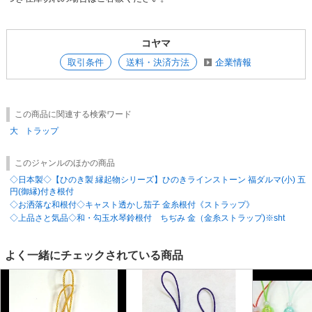
コヤマ
取引条件
送料・決済方法
企業情報
この商品に関連する検索ワード
大
トラップ
このジャンルのほかの商品
◇日本製◇【ひのき製 縁起物シリーズ】ひのきラインストーン 福ダルマ(小) 五
円(御縁)付き根付
◇お洒落な和根付◇キャスト透かし茄子 金糸根付《ストラップ》
◇上品さと気品◇和・勾玉水琴鈴根付 ちぢみ 金（金糸ストラップ)※sht
よく一緒にチェックされている商品