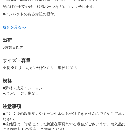
そのほか干支や鈴、和風パーツなどにもマッチします。
■インパクトのある赤紐の根付。
続きを見る
※2024.9.3 新価格になりました。
出荷
5営業日以内
サイズ・容量
全長78ミリ 丸カン外径8ミリ 線径1.2ミリ
規格
■
素材・成分：レーヨン
■
パッケージ：袋なし
注意事項
■ご注文後の数量変更やキャンセルはお受けできませんので予めご了承く
ださい。
■根付紐は、時期によって急遽在庫切れする場合がございます。輸入品に
つき在庫切れの場合はご容赦ください。