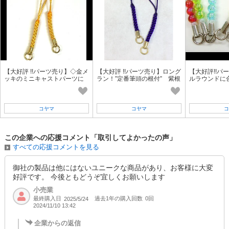
【大好評 !!パーツ売り】◇金メ
【大好評 !!パーツ売り】ロング
【大好評!!パ
ッキのミニキャストパーツに
ラン！”定番筆頭の根付” 紫根
ルラウンドに
合う◇ヤマブキ色根付紐
付
ーツ！◇オー
ラップ
コヤマ
コヤマ
コ
この企業への応援コメント「取引してよかったの声」
すべての応援コメントを見る
御社の製品は他にはないユニークな商品があり、お客様に大変
好評です。 今後ともどうぞ宜しくお願いします
小売業
最終購入日
過去1年の購入回数
0回
2025/5/24
2024/11/10 13:42
企業からの返信