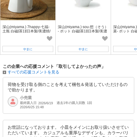
深山(miyama.) 7happy-七福-
深山(miyama.) sou-想（そう）
深山(miyama.)
土瓶 白磁[茶1][日本製/美濃焼/
- ポット 白磁[茶1][日本製/美濃
菜- ポット 白磁
和食器]
焼/和食器]
濃焼/和食器]
やまに
やまに
や
この企業への応援コメント「取引してよかったの声」
すべての応援コメントを見る
荷物を受け取る側のことを考えて梱包＆発送していただけるの
で助かります。
小売業
最終購入日
過去1年の購入回数
1回
2026/6/19
2026/6/25 15:48
お世話になっております。 小皿をメインにお取り扱いさせてい
ただいています。 カジュアルも重厚なデザインも、カラーバリ