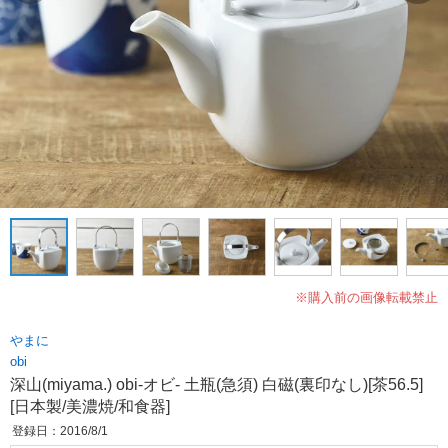
※購入前の画像転載禁止
やまに
obi
深山(miyama.) obi-オビ- 土瓶(急須) 白磁(裏印なし)[茶56.5]
[日本製/美濃焼/和食器]
登録日：2016/8/1