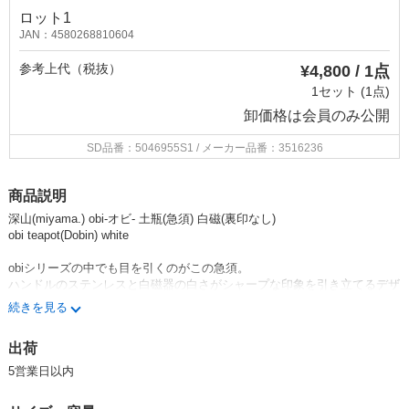
ロット1
JAN：4580268810604
参考上代（税抜）
¥4,800 / 1点
1セット (1点)
卸価格は
会員のみ公開
SD品番：5046955S1
/ メーカー品番：3516236
商品説明
深山(miyama.) obi-オビ- 土瓶(急須) 白磁(裏印なし)
obi teapot(Dobin) white
obiシリーズの中でも目を引くのがこの急須。
ハンドルのステンレスと白磁器の白さがシャープな印象を引き立てるデザ
イン。
続きを見る
一味違った急須でおもてなし、なんてのはどうでしょうか。
出荷
※ハンドルは取り外し可能です。
※形状の特性上、フタが若干ガタつく場合がございます。
5営業日以内
おすすめ用途：ティーポット、きゅうす、土瓶