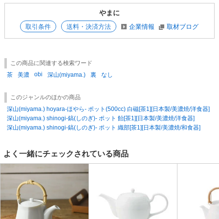
■上代での販売にご協力をお願い致します。
やまに
■茶こしが付属します。
取引条件
送料・決済方法
企業情報
取材ブログ
この商品に関連する検索ワード
obi
茶
美濃
深山(miyama.)
裏
なし
このジャンルのほかの商品
深山(miyama.) hoyara-ほやら- ポット(500cc) 白磁[茶1][日本製/美濃焼/洋食器]
深山(miyama.) shinogi-鎬(しのぎ)- ポット 飴[茶1][日本製/美濃焼/洋食器]
深山(miyama.) shinogi-鎬(しのぎ)- ポット 織部[茶1][日本製/美濃焼/和食器]
よく一緒にチェックされている商品