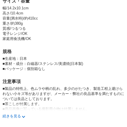
サイズ・容量
★「obi」シリーズの他の商品はこちら / Series Item
幅/14.2x10.1cm
高さ/10.4cm
★新着順一覧表示はこちら / New Item
容量(満水時)/約410cc
重さ/約380g
★人気順一覧表示はこちら / View Popularity
質感/つるつる
電子レンジ/OK
家庭用食洗機/OK
規格
■
生産地：日本
■
素材・成分：白磁器/ステンレス/美濃焼(日本製)
■
パッケージ：個別箱なし
注意事項
■製品の特性上、色ムラや柄の乱れ、多少のがたつき、製造工程上避けら
れない小キズ等がありますが、メーカー・弊社の良品基準を満たすものに
ついては良品としております。
■茶こしが付属します。
■商品画像に写っている撮影用小物は付属しません。
■表示の容量はほど良い使用量（約8割）を目安として記載しています。
続きを見る
／2024/02ツルのデザインが変更となりました。移行期間中は新旧混在す
る場合がありますことをご了承ください。