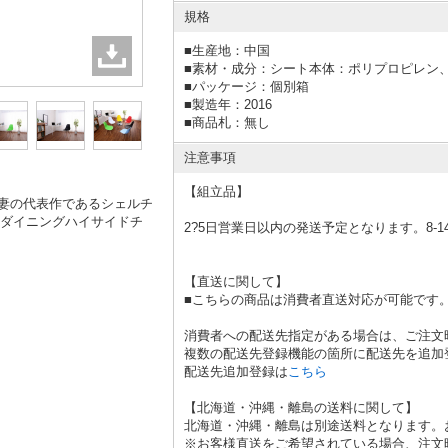
規格
■
生産地：中国
■
素材・成分：シート本体：ポリプロピレン
■
パッケージ：個別箱
■
製造年：2016
■
商品札：無し
注意事項
【組立品】
夫妻の代表作であるシェルチ
w（ダイニングハイサイドチ
2?5日営業日以内の発送予定となります。8-1
【直送に関して】
■こちらの商品は消費者直送対応が可能です
消費者への配送先指定がある場合は、ご注文
複数の配送先登録機能の箇所に配送先を追加
配送先追加登録は
こちら
【北海道・沖縄・離島の送料に関して】
北海道・沖縄・離島は別途送料となります。
※お客様直送をご希望されている場合、注文