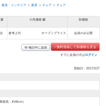
家具・インテリア
家具
チェア
チェア
数量
小売価格
卸価格
1点
参考上代
オープンプライス
会員のみ公開
無料登録して卸価格を見る
検討中に追加
すでに会員の方は
ログイン
登録日：2017/2/27
（座面高：約46cm）