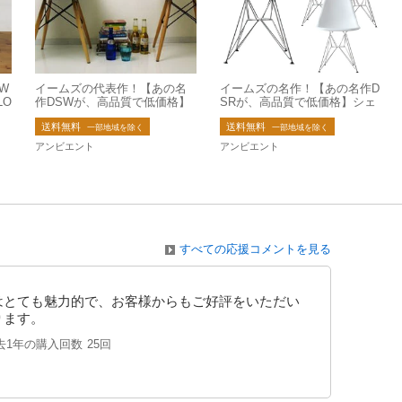
W
イームズの代表作！【あの名
イームズの名作！【あの名作D
LO
作DSWが、高品質で低価格】
SRが、高品質で低価格】シェ
シェルサイドチェア DSW
ルサイドチェア DSR
送料無料
送料無料
（リプロダクト）
一部地域を除く
一部地域を除く
アンビエント
アンビエント
すべての応援コメントを見る
はとても魅力的で、お客様からもご好評をいただい
ります。
去1年の購入回数
25回