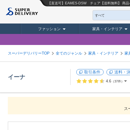
【直送可】EAMES-DSW チェア【送料無料】
商品
すべて
ファッション
家具・インテリア
スーパーデリバリーTOP
全てのジャンル
家具・インテリア
家
取引条件
送料・
イーナ
4.6
（37件）
ス