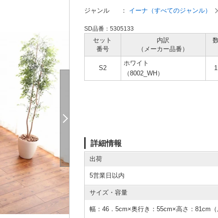
ジャンル
：
イーナ（すべてのジャンル）
SD品番：5305133
セット
内訳
番号
（メーカー
品番）
ホワイト
S2
（8002_WH）
詳細情報
出荷
5営業日以内
サイズ・容量
幅：46．5cm×奥行き：55cm×高さ：81cm