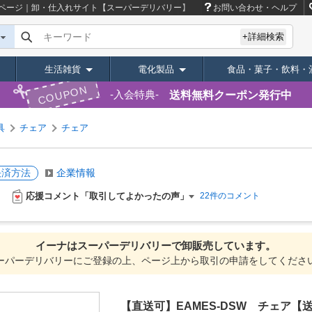
ページ｜卸・仕入れサイト【スーパーデリバリー】
お問い合わせ・ヘルプ
キーワード
+詳細検索
生活雑貨
電化製品
食品・菓子・飲料・
COUPON
送料無料クーポン発行中
入会特典
具
チェア
チェア
決済方法
企業情報
応援コメント「取引してよかったの声」
22件のコメント
イーナは
スーパーデリバリーで
卸販売しています。
ーパーデリバリーにご登録の上、ページ上から取引の申請をしてくださ
【直送可】EAMES-DSW チェア【