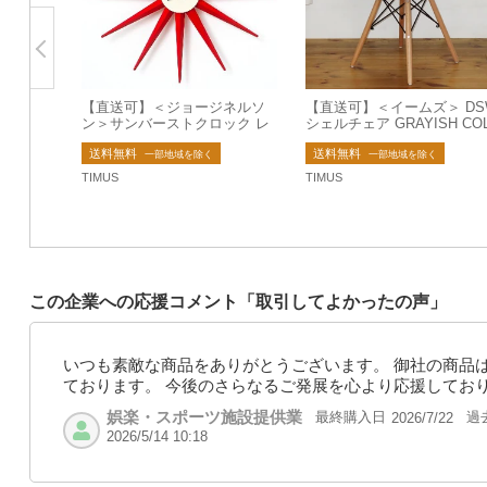
【直送可】＜ジョージネルソ
【直送可】＜イームズ＞ DS
ン＞サンバーストクロック レ
シェルチェア GRAYISH CO
ッド【送料無料/即納】
R 【送料無料】
送料無料
送料無料
一部地域を除く
一部地域を除く
TIMUS
TIMUS
この企業への応援コメント「取引してよかったの声」
いつも素敵な商品をありがとうございます。 御社の商品
ております。 今後のさらなるご発展を心より応援してお
娯楽・スポーツ施設提供業
最終購入日
過
2026/7/22
2026/5/14 10:18