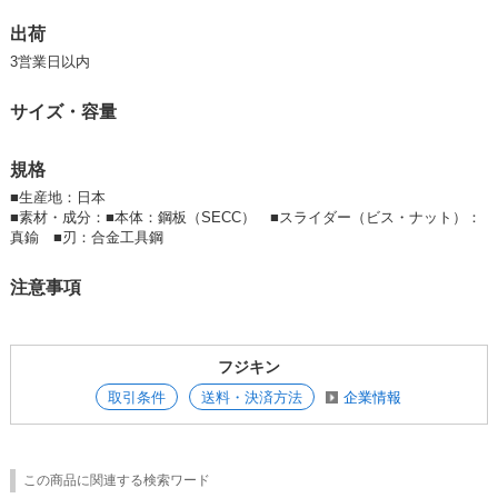
出荷
3営業日以内
サイズ・容量
規格
■
生産地：日本
■
素材・成分：■本体：鋼板（SECC） ■スライダー（ビス・ナット）：
真鍮 ■刃：合金工具鋼
注意事項
フジキン
取引条件
送料・決済方法
企業情報
この商品に関連する検索ワード