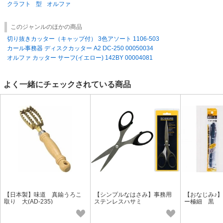
クラフト
型
オルファ
このジャンルのほかの商品
切り抜きカッター（キャップ付） 3色アソート 1106-503
カール事務器 ディスクカッター A2 DC-250 00050034
オルファ カッター サーフ(イエロー) 142BY 00004081
よく一緒にチェックされている商品
【日本製】味道 真鍮うろこ
【シンプルなはさみ】事務用
【おなじみ♪
取り 大(AD-235)
ステンレスハサミ
ー極細 黒