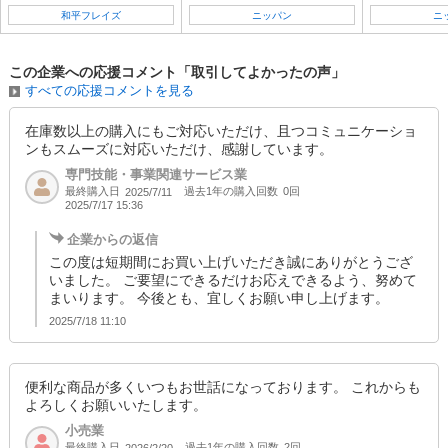
和平フレイズ
ニッパン
ニ
この企業への応援コメント「取引してよかったの声」
すべての応援コメントを見る
在庫数以上の購入にもご対応いただけ、且つコミュニケーショ
ンもスムーズに対応いただけ、感謝しています。
専門技能・事業関連サービス業
最終購入日
過去1年の購入回数
0回
2025/7/11
2025/7/17 15:36
企業からの返信
この度は短期間にお買い上げいただき誠にありがとうござ
いました。 ご要望にできるだけお応えできるよう、努めて
まいります。 今後とも、宜しくお願い申し上げます。
2025/7/18 11:10
便利な商品が多くいつもお世話になっております。 これからも
よろしくお願いいたします。
小売業
最終購入日
過去1年の購入回数
2回
2026/2/20