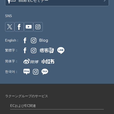
BtoB ECセミナー
SNS
English：
繁體字：
简体字：
한국어：
ラクーングループのサービス
ECおよびEC関連