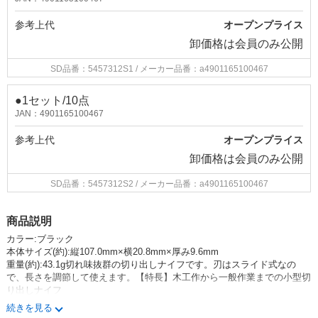
参考上代
オープンプライス
卸価格は
会員のみ公開
SD品番：5457312S1
/ メーカー品番：a4901165100467
●1セット/10点
JAN：4901165100467
参考上代
オープンプライス
卸価格は
会員のみ公開
SD品番：5457312S2
/ メーカー品番：a4901165100467
商品説明
カラー:ブラック
本体サイズ(約):縦107.0mm×横20.8mm×厚み9.6mm
重量(約):43.1g切れ味抜群の切り出しナイフです。刃はスライド式なの
で、長さを調節して使えます。【特長】木工作から一般作業までの小型切
り出しナイフ
[英語商品名(Item Name)] 26B by OLFA
続きを見る
[日本語商品名]オルファ(OLFA) クラフトナイフS型 26B