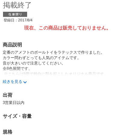
掲載終了
登録日：2017/8/4
現在、この商品は販売しておりません。
商品説明
定番のアメフトのボールトイをラテックスで作りました。
カラー問わずとっても人気のアイテムです。
音が大きいので注意してください。
全8色展開です。
※こちらはMBで独自に型を起こしたオリジナル商品です。
続きを見る
出荷
犬用おもちゃ 犬おもちゃ ドッグトイ DOGTOY TOY ペットトイ
犬 DOG dog ドッグ ペット 雑貨 ねこ ネコ キャット cat CAT 猫お
3営業日以内
もちゃ キャットトイ CATTOY
サイズ・容量
フレンチ フレンチブルドッグ フレブル ボストンテリア ボステリ
パグ BUHI ぺちゃ ペチャ チワワ パピー トイプー トイプードル
プードル ダックス ミニチュアダックス ヨーキー ヨークシャテリ
規格
ア ポメ ポメラニアン シュナウザー ミニシュナ シュナ ビーグ