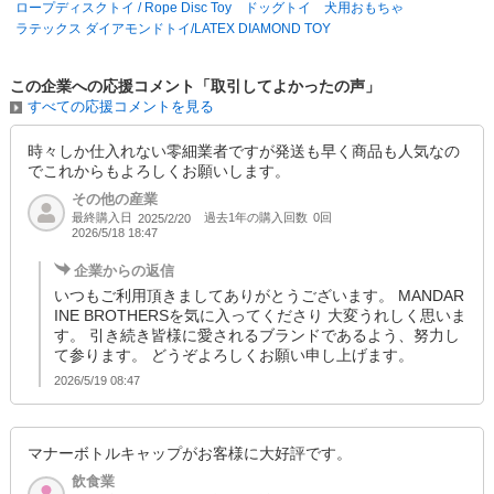
ロープディスクトイ / Rope Disc Toy ドッグトイ 犬用おもちゃ
います。
ラテックス ダイアモンドトイ/LATEX DIAMOND TOY
デザインだけでなく、お客様が末永くお使い頂けるよう、安心、安全をモ
ットーに、これからも開発を進めてまいります。
この企業への応援コメント「取引してよかったの声」
すべての応援コメントを見る
時々しか仕入れない零細業者ですが発送も早く商品も人気なの
でこれからもよろしくお願いします。
その他の産業
最終購入日
過去1年の購入回数
0回
2025/2/20
2026/5/18 18:47
企業からの返信
いつもご利用頂きましてありがとうございます。 MANDAR
INE BROTHERSを気に入ってくださり 大変うれしく思いま
す。 引き続き皆様に愛されるブランドであるよう、努力し
て参ります。 どうぞよろしくお願い申し上げます。
2026/5/19 08:47
マナーボトルキャップがお客様に大好評です。
飲食業