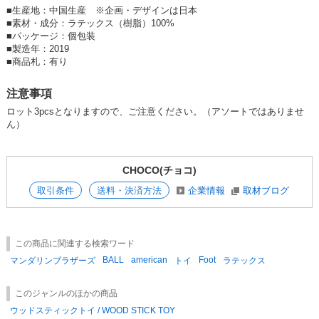
ル ミニピン ミニチュアピンシャー マルチーズ マルプー 柴犬 豆
■
生産地：中国生産 ※企画・デザインは日本
柴 レトリバー ゴールデンレトリバー ゴールデン ラブラドールレト
■
素材・成分：ラテックス（樹脂）100%
リバー ラブラドール ダルメシアン 小型犬 中型犬 大型犬
貨
■
パッケージ：個包装
■
製造年：2019
■
商品札：有り
注意事項
【Mandarine Bros】
ロット3pcsとなりますので、ご注意ください。（アソートではありませ
MANDARINE BROTHERS は愛犬を自分の兄弟や友達のように等しく同
ん）
じ目線に立ってデザインしています。
アイビー、トラッド、カレッジ、マリン、ワーク、ロイアル、サーフ、ス
ポーツをキーワードに最新のトレンドを意識し、オリジナリティー溢れる
アイテムを展開していきます。
CHOCO(チョコ)
「お揃いのスタイルで散歩を」
派手な柄や色、可愛らしいモチーフは一切ありません。シンプルでいてス
取引条件
送料・決済方法
企業情報
取材ブログ
タンダード。
でもなぜか遊び心を感じるスタイルを提案していきます。
【Brand Policy】
この商品に関連する検索ワード
MANDARINE BROTHERS は品質や形状、使いやすさなどにも拘ってい
BALL
american
Foot
マンダリンブラザーズ
トイ
ラテックス
ます。
豊富なペット用品の知識をもつスタッフのもと、愛犬や飼い主がストレス
なく使って頂けるように、開発を進めています。
このジャンルのほかの商品
また、大手OEMペット用品の製造を行ってきた経験から、提携工場との
ウッドスティックトイ / WOOD STICK TOY
強い背景をもとに、細かな縫製からプリントの技術まで品質に力を注いで